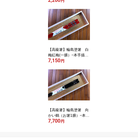
2,200
【レターパック便・代引
円
不可・日時指定不可】
【高級箸】輪島塗箸 白
梅紅梅(一膳）−本手描蒔
7,150
絵/桐箱入り/
円
【高級箸】輪島塗箸 向
かい鶴（お箸1膳）−本手
7,700
描蒔絵/桐箱入り/贈り物/
円
ギフト/