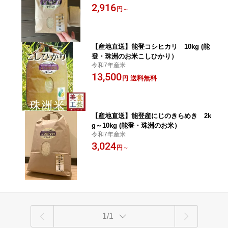
2,916
円
～
【産地直送】能登コシヒカリ 10kg (能
登・珠洲のお米こしひかり）
令和7年産米
13,500
送料無料
円
【産地直送】能登産にじのきらめき 2k
g～10kg (能登・珠洲のお米）
令和7年産米
3,024
円
～
1/1