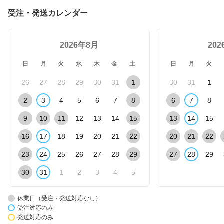
受注・発送カレンダー
2026年8月
20
日
月
火
水
木
金
土
日
月
火
26
27
28
29
30
31
1
30
31
1
2
3
4
5
6
7
8
6
7
8
9
10
11
12
13
14
15
13
14
15
16
17
18
19
20
21
22
20
21
22
23
24
25
26
27
28
29
27
28
29
30
31
1
2
3
4
5
休業日（受注・発送対応なし）
受注対応のみ
発送対応のみ