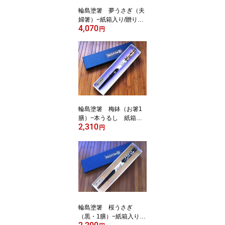
輪島塗箸 夢うさぎ（夫
婦箸）−紙箱入り/贈り物/
4,070
ペア/結婚祝い/
円
輪島塗箸 梅鉢（お箸1
膳）−本うるし 紙箱入
2,310
り【レターパック便・代
円
引不可・日時指定不可】
輪島塗箸 桜うさぎ
（黒・1膳）−紙箱入り