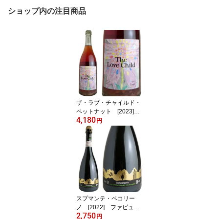
ショップ内の注目商品
ザ・ラブ・チャイルド・
ペットナット [2023] J
4,180
Hメイヤー・シグネチャ
円
ー・ワインズ【2026071
4更新】
スプマンテ・ペコリー
ノ [2022] ファビュラ
2,750
ス
円