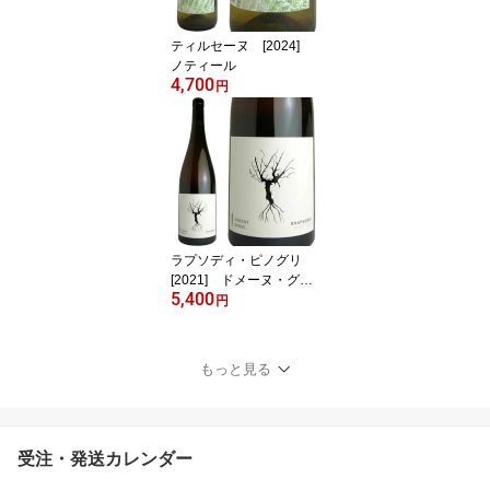
ティルセーヌ [2024]
ノティール
4,700
円
ラプソディ・ピノグリ
[2021] ドメーヌ・グロ
5,400
ス
円
もっと見る
受注・発送カレンダー