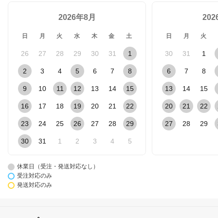
2026年8月
20
日
月
火
水
木
金
土
日
月
火
26
27
28
29
30
31
1
30
31
1
2
3
4
5
6
7
8
6
7
8
9
10
11
12
13
14
15
13
14
15
16
17
18
19
20
21
22
20
21
22
23
24
25
26
27
28
29
27
28
29
30
31
1
2
3
4
5
休業日（受注・発送対応なし）
受注対応のみ
発送対応のみ