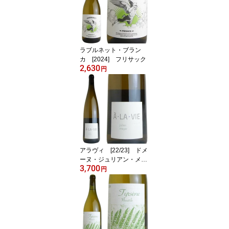
ラブルネット・ブラン
カ [2024] フリサック
2,630
円
アラヴィ [22/23] ドメ
ーヌ・ジュリアン・メイ
3,700
エー
円