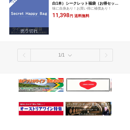
白1本）シークレット福袋（お得セット
味に自身あり！お買い得に補償あり！
D)【家飲みワイン】【クール便は別途送
11,398
料掛かります。商品説明文参照】
送料無料
円
1/1