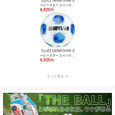
【公式】DERBYSTAR ダ
ービースター エイパス T
6,820
T V25 5号球 FIFA BASIC
円
検定球 イエロー APUS T
T サッカーボール サッカ
ー ボール ジュニアユー
ス ユース 中学生 高校生
社会人 手縫い キック 練
習 育成球 5号
【公式】DERBYSTAR ダ
ービースター エイパス T
6,820
T V25 5号球 ブルー FIFA
円
BASIC検定球 APUS TT
サッカーボール サッカー
ボール ジュニアユース
もっと見る
ユース 中学生 高校生 社
会人 手縫い キック 練習
育成球 5号