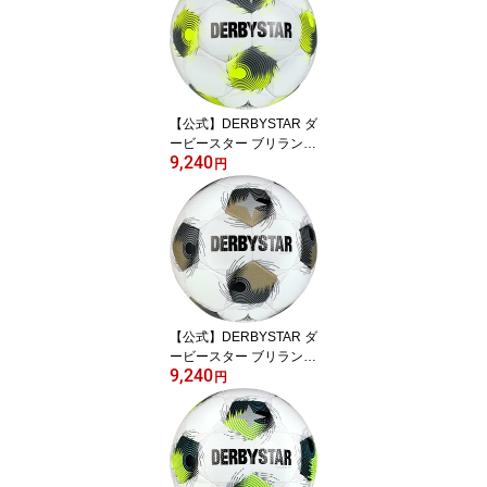
T TT サッカーボール サ
ッカー ボール ジュニア
ユース ユース 中学生 高
校生 社会人 キック 練習
育成球 5号
【公式】DERBYSTAR ダ
ービースター ブリラント
9,240
TT AG (人工芝用) 5号球
円
FIFA BASIC検定球 BRILL
ANT TT AG サッカーボー
ル サッカー ボール ジュ
ニアユース ユース 中学
生 高校生 社会人 手縫い
キック 練習 育成球 5号
【公式】DERBYSTAR ダ
ービースター ブリラント
9,240
TT V25 5号球 FIFA BASI
円
C検定球 BRILLANT TT
サッカーボール サッカー
ボール ジュニアユース
ユース 中学生 高校生 社
会人 手縫い キック 練習