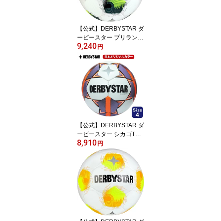
育成球 5号
【公式】DERBYSTAR ダ
ービースター ブリラント
9,240
TT DB 5号球 FIFA BASIC
円
検定球 BRILLANT TT DB
V24 サッカーボール サッ
カー ボール ジュニアユ
ース ユース 中学生 高校
生 社会人 キック 練習 育
成球 5号
【公式】DERBYSTAR ダ
ービースター シカゴTT 4
8,910
号球 小学生 CHICAGO T
円
T V24 日本オリジナルカ
ラー サッカーボール サ
ッカー ボール ジュニア
キッズ 小学校 手縫い ト
レーニング キック 練習
育成球 4号