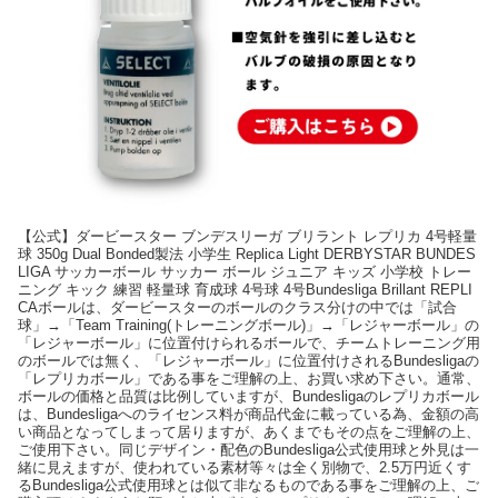
【公式】ダービースター ブンデスリーガ ブリラント レプリカ 4号軽量
球 350g Dual Bonded製法 小学生 Replica Light DERBYSTAR BUNDES
LIGA サッカーボール サッカー ボール ジュニア キッズ 小学校 トレー
ニング キック 練習 軽量球 育成球 4号球 4号Bundesliga Brillant REPLI
CAボールは、ダービースターのボールのクラス分けの中では「試合
球」→「Team Training(トレーニングボール)」→「レジャーボール」の
「レジャーボール」に位置付けられるボールで、チームトレーニング用
のボールでは無く、「レジャーボール」に位置付けされるBundesligaの
「レプリカボール」である事をご理解の上、お買い求め下さい。通常、
ボールの価格と品質は比例していますが、Bundesligaのレプリカボール
は、Bundesligaへのライセンス料が商品代金に載っている為、金額の高
い商品となってしまって居りますが、あくまでもその点をご理解の上、
ご使用下さい。同じデザイン・配色のBundesliga公式使用球と外見は一
緒に見えますが、使われている素材等々は全く別物で、2.5万円近くす
るBundesliga公式使用球とは似て非なるものである事をご理解の上、ご