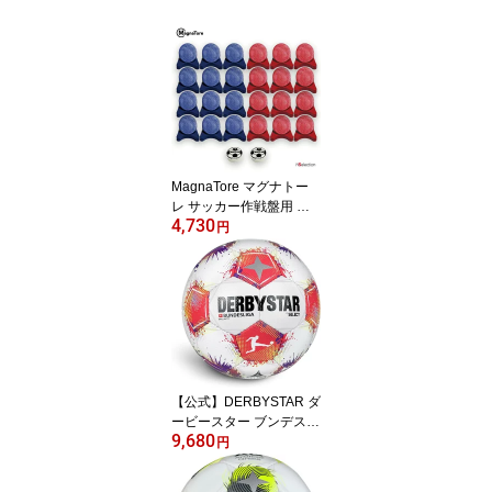
MagnaTore マグナトー
レ サッカー作戦盤用 オ
4,730
リジナル人型マグネット
円
大サイズセット サッカー
青 赤 各12個 ボール2個
セット 収納ポーチ付き
作戦盤 サッカー サッカ
ー専用 tactical board 戦
術ボード マグネット コ
マ
【公式】DERBYSTAR ダ
ービースター ブンデスリ
9,680
ーガ ブリラントTT V25 5
円
号球 FIFA BASIC検定球
BUNDESLIGA BRILLAN