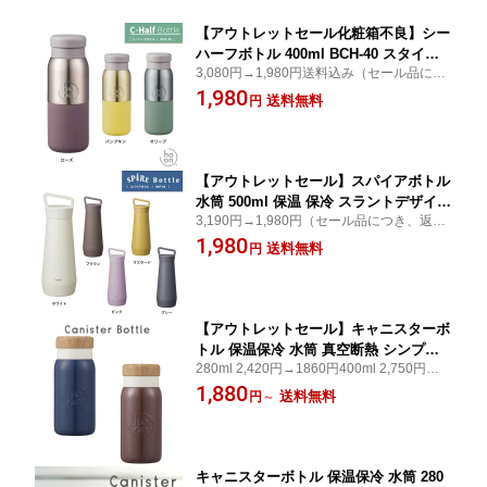
【アウトレットセール化粧箱不良】シー
ハーフボトル 400ml BCH-40 スタイリ
3,080円→1,980円送料込み（セール品につ
ッシュ おしゃれ たっぷり入る 抗菌剤配
き、返品不可）素材違いのツートンカラー
1,980
合 ツートンカラー クール ユニセックス
送料無料
円
がアクセントのステンレスボトル。
保温 保冷 ステンレス まほうびん 魔法
瓶
【アウトレットセール】スパイアボトル
水筒 500ml 保温 保冷 スラントデザイン
3,190円→1,980円（セール品につき、返品
スタイリッシュ たっぷり入る 抗菌剤配
不可）マットな質感にスラント型のデザイ
1,980
合 ユニセックス ステンレス鋼 真空断熱
送料無料
円
ンハンドルが映える！塔をイメージしたス
魔法びん BSP-50
テンレスボトル。
【アウトレットセール】キャニスターボ
トル 保温保冷 水筒 真空断熱 シンプル
280ml 2,420円→1860円400ml 2,750円→1
マイボトル コンパクト こぼれない おし
960円 セール品につき、返品不可 おしゃれ
1,880
ゃれ 溢れない 持ち運び 誕生日 贈り物
送料無料
円
～
でコンパクトな真空二重構造のキャニスタ
在宅ワーク 通勤 通学 女性 男性 プレゼ
ーボトル。
ント ギフト サーモス 280ml /400ml MB
C-28/40
キャニスターボトル 保温保冷 水筒 280