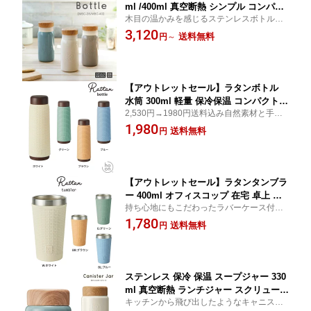
ml /400ml 真空断熱 シンプル コンパク
木目の温かみを感じるステンレスボトル。
ト こぼれない 持ち運び 誕生日 贈り物
本体にはさりげなくおしゃれなエンボス加
3,120
在宅ワーク 通勤 通学 女性 男性 プレゼ
送料無料
円
～
工をデザイン
ント ギフト サーモス MBC-28/40
【アウトレットセール】ラタンボトル
水筒 300ml 軽量 保冷保温 コンパクト
2,530円→1980円送料込み自然素材と手作
スリムで握りやすい スクリュー開閉の
りのあたたかみを表現したラタン風のボト
1,980
広口 コーヒーの香りまで楽しめる ステ
送料無料
円
ル。
ンレス真空二重構造 断熱 結露しない ま
ほうびん MBR-30
【アウトレットセール】ラタンタンブラ
ー 400ml オフィスコップ 在宅 卓上 保
持ち心地にもこだわったラバーケース付き
温 保冷 軽量 倒れ防止 持ちやすい ステ
のラタン風タンブラー
1,780
ンレス鋼 真空断熱 結露しない 割れない
送料無料
円
魔法びん 薄口設計 TBR-40
ステンレス 保冷 保温 スープジャー 330
ml 真空断熱 ランチジャー スクリュー開
キッチンから飛び出したようなキャニスタ
閉蓋 こぼれ防止 しっかり保温 キャニス