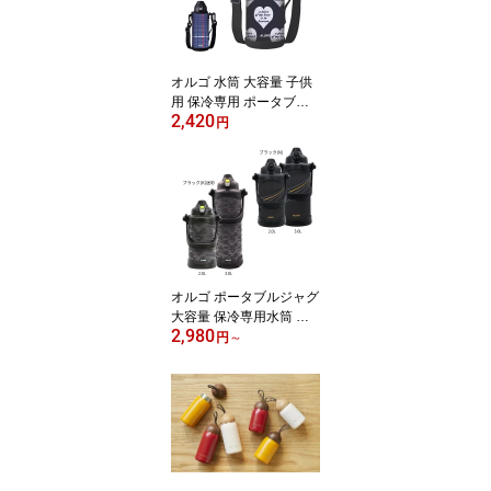
オルゴ 水筒 大容量 子供
用 保冷専用 ポータブル
2,420
ボトル 1.0L 1.5L 直飲み
円
ワンタッチ式 ショルダー
ベルト付き スポーツドリ
ンク対応 外カバー付き
ハート柄 チェック柄 通
学 遠足 部活 斜め掛け PB
Y-10 PBY-15
オルゴ ポータブルジャグ
大容量 保冷専用水筒 真
2,980
空断熱 2L・3L ステンレ
円
～
スボトル ワンタッチ開閉
広口 直飲み スポーツド
リンク対応 アウトドア
部活 熱中症対策 夏用 キ
ャンプ ピクニック 野球
サッカー 魔法瓶 PJZ-20
PJZ-30