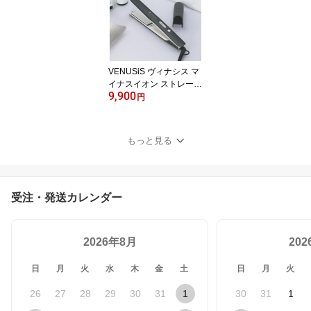
アアレンジ 摩擦軽減 ダ
メージ最小限 ベーシック
コンパクト スタイリッシ
ュ 海外対応 雨 対策 髪 家
電 くせ毛
VENUSiS ヴィナシス マ
イナスイオン ストレート
9,900
ヘアアイロン VAS-8200
円
E モイスティックプレー
ト マイナスイオン搭載 5
段階温度調整 ヘアアイロ
もっと見る
ン
受注・発送カレンダー
2026年8月
20
日
月
火
水
木
金
土
日
月
火
26
27
28
29
30
31
1
30
31
1