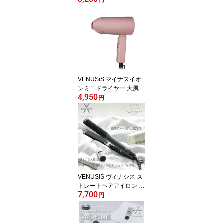
円
子に人気 大人女子向け
デザート サラダケース
スープジャー容器 ステン
レス まほうびん 魔法
瓶】
VENUSiS マイナスイオ
ンミニドライヤー 大風量
4,950
折りたたみ 旅行 車中泊
円
持ち運び 軽量 コンパク
ト 速乾 パサつき抑える
まとまりある髪 潤い 携
帯ポーチ付き VDM-1150
E4 ピンク
VENUSiS ヴィナシス ス
トレートヘアアイロン V
7,700
AS-5300 グレー シンプ
円
ル さらさら つや髪 45秒
立ち上がり 80℃-220℃調
整可能 60分自動OFF ヘ