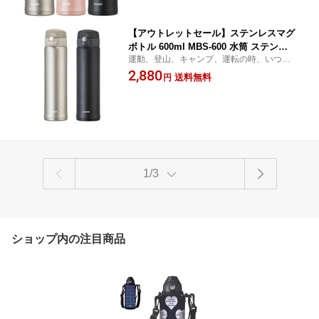
【アウトレットセール】ステンレスマグ
ボトル 600ml MBS-600 水筒 ステンレ
運動、登山、キャンプ、運転の時、いつで
ス ワンタッチ 軽量 携帯ボトル マイボ
もどこでも飲みたい時に片手で飲める水筒
2,880
トル まほうびん 魔法瓶
送料無料
円
ワンタッチですぐ飲める真空二重の魔法瓶
構造、保温保冷対応
1/3
ショップ内の注目商品