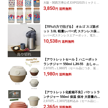
大阪・関西万博公式 EXPO2025ミャクミャ
ライセンス】オフィシャル 保温 保冷 水
クのイラストが描かれたステンレスボトル
3,850
筒 ステンレスボトル エコ サスティナブ
送料無料
円
ル 記念
【70%の力で注げる】 オルゴ スゴ楽ポ
ット 3.0L 軽量レバー式 ステンレス保温
レバー式ステンレスエアーポット。電力ゼ
保冷対応 電気ポット 卓上ポット 給湯
ロであたたかさキープ。省エネまほうび
10,538
卓上魔法瓶 丸洗いOK 高齢者にも使いや
送料無料
円
ん。てこの原理で小さな力でも楽に注げ
すい 節電 防災 AJL-30
る！
【アウトレットセール 】ハニーポット
ランチジャー 550ml LJH-55 おしゃれ
2,970円→1,980円（セール品につき、返品
かわいい お弁当箱 ランチボックス ステ
不可）ごはん&おかずもしっかり入る！ お
1,980
ンレス二重構造 保温 保冷 使いやすい
送料無料
円
いしく保温できるかわいいランチジャー
【アウトレット化粧箱不良】バケットラ
ンチジャー 550ml 保温 保冷 大容量の二
2,970円→2,365円送料込み（セール品につ
重お弁当箱 密封容器 ランチボックス ス
き、返品不可）ごはん&おかずもしっかり入
2,365
テンレス二重構造 真空断熱 結露しない
送料無料
円