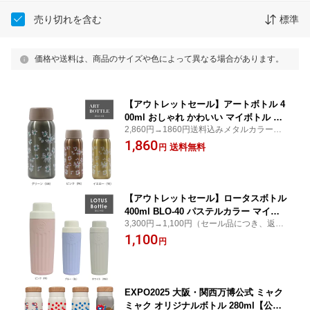
売り切れを含む
標準
価格や送料は、商品のサイズや色によって異なる場合があります。
【アウトレットセール】アートボトル 4
00ml おしゃれ かわいい マイボトル 女
2,860円→1860円送料込みメタルカラーに
子に人気 大人女子向け 花柄 メタルカラ
ニュアンスフラワーがアクセント！
1,860
ー フラワー コンパクト 水筒 ステンレ
送料無料
円
ス まほうびん 魔法瓶 BAA-40
【アウトレットセール】ロータスボトル
400ml BLO-40 パステルカラー マイボ
3,300円→1,100円（セール品につき、返品
トル 女子に人気 コンパクト スリム水筒
不可）素焼きのような質感とやさしいカラ
1,100
ステンレス まほうびん 魔法瓶 プレゼン
円
ー、スリムで持ちやすい！
ト
EXPO2025 大阪・関西万博公式 ミャク
ミャク オリジナルボトル 280ml【公式