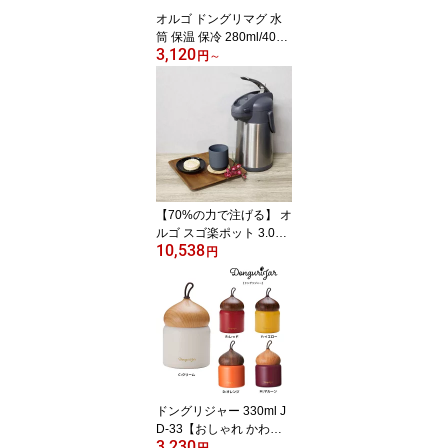
オルゴ ドングリマグ 水
筒 保温 保冷 280ml/400
3,120
ml どんぐり模様 人気 ス
円
～
テンレス鋼 真空二重構造
マイボトル 56℃以上保温
10℃以下保冷 プレゼント
コンパクト おしゃれ か
わいい エコ サスティナ
ブル 節約 SMBD-28 SMB
D-40 レッド マルーン ク
リーム イエロー
【70%の力で注げる】 オ
ルゴ スゴ楽ポット 3.0L
10,538
軽量レバー式 ステンレス
円
保温保冷対応 電気ポット
卓上ポット 給湯 卓上魔
法瓶 丸洗いOK 高齢者に
も使いやすい 節電 防災
AJL-30
ドングリジャー 330ml J
D-33【おしゃれ かわい
3,230
い お弁当箱 どんぐり 女