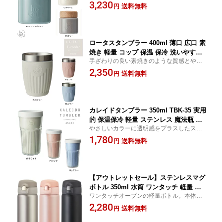
ー風スープジャー
3,230
タージャー JC-33
送料無料
円
ロータスタンブラー 400ml 薄口 広口 素
焼き 軽量 コップ 保温 保冷 洗いやすい
手ざわりの良い素焼きのような質感とやさ
ステンレス 魔法びんTBL-40
しいカラーで日常使いにちょうど良いタン
2,350
送料無料
円
ブラー
カレイドタンブラー 350ml TBK-35 実用
的 保温保冷 軽量 ステンレス 魔法瓶 女
やさしいカラーに透明感をプラスしたステ
子に人気 大人女子向け 万華鏡 使いやす
ンレスタンブラー
1,780
い 洗いやすい ミニマル 透明感
送料無料
円
【アウトレットセール】ステンレスマグ
ボトル 350ml 水筒 ワンタッチ 軽量 携
ワンタッチオープンの軽量ボトル。本体丸
帯ボトル マイボトル 魔法びん MBS-350
洗いOKでお手入れ簡単！
2,280
送料無料
円