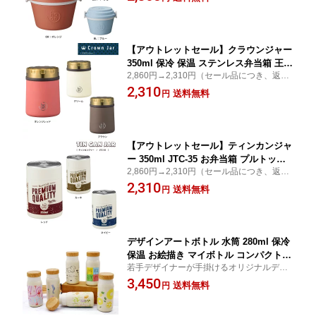
る！ おいしく保温できるバケツ型ランチジ
まほうびん 魔法瓶 LJB-55
ャー
【アウトレットセール】クラウンジャー
350ml 保冷 保温 ステンレス弁当箱 王冠
2,860円→2,310円（セール品につき、返品
型 デザート サラダケース スープジャ―
不可）王冠型モチーフのスープジャー。マ
2,310
容器 魔法びん JCW-35
送料無料
円
ットな質感の本体に王冠モチーフの蓋が目
を惹くデザイン。
【アウトレットセール】ティンカンジャ
ー 350ml JTC-35 お弁当箱 プルトップ
2,860円→2,310円（セール品につき、返品
缶風 アメリカンテイスト 欧米風 ヴィン
不可）プルトップ缶風モチーフのスープジ
2,310
テージ 女子に人気 大人女子向け デザー
送料無料
円
ャー。アメリカンテイストなデザイン。
ト サラダケース スープジャ― 容器 ス
テンレス まほうびん 魔法瓶
デザインアートボトル 水筒 280ml 保冷
保温 お絵描き マイボトル コンパクト
若手デザイナーが手掛けるオリジナルデザ
真空断熱 スクリュー開閉蓋 クリエイテ
インのステンレスボトル。
3,450
ィブ イラストエコ 節約
送料無料
円