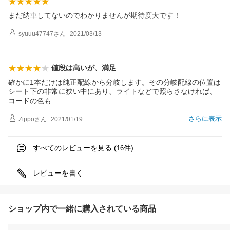
まだ納車してないのでわかりませんが期待度大です！
syuuu47747
さん
2021/03/13
値段は高いが、満足
確かに1本だけは純正配線から分岐します。その分岐配線の位置は
シート下の非常に狭い中にあり、ライトなどで照らさなければ、
コードの色
も
さらに表示
Zippo
さん
2021/01/19
すべてのレビューを見る (
件)
16
レビューを書く
ショップ内で一緒に購入されている商品