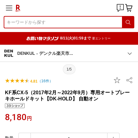
8/11(火)01:59まで
要エントリー
DENKUL - デンクル楽天
市
1/5
（
16
件）
4.81
KF系CX-5（2017年2月～2022年9月）専用オートブレー
キホールドキット【DK-HOLD】 自動オン
8,180
円