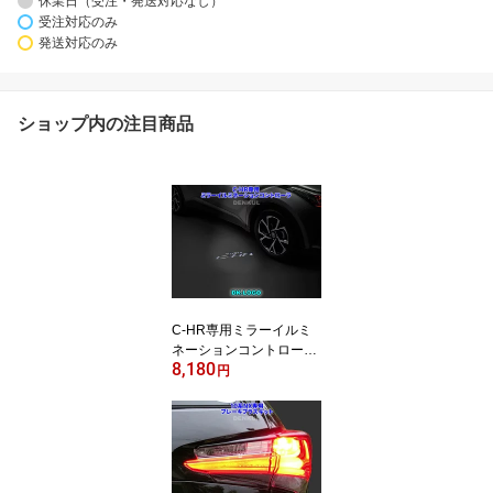
休業日（受注・発送対応なし）
受注対応のみ
発送対応のみ
ショップ内の注目商品
C-HR専用ミラーイルミ
ネーションコントローラ
8,180
【DK-LOGO】
円