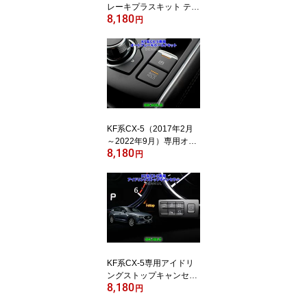
レーキプラスキット テー
8,180
ル LED 4灯化 全灯化
円
KF系CX-5（2017年2月
～2022年9月）専用オー
8,180
トブレーキホールドキッ
円
ト【DK-HOLD】 自動オ
ン
KF系CX-5専用アイドリ
ングストップキャンセラ
8,180
ー【DK-IDLE】 自動キャ
円
ンセル i-stop