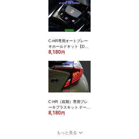
C-HR専用オートブレー
キホールドキット【DK-
8,180
HOLD】 自動オン
円
C-HR（前期）専用ブレ
ーキプラスキット テール
8,180
LED 4灯化 全灯化
円
もっと見る