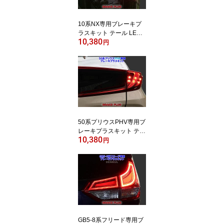
10系NX専用ブレーキプ
ラスキット テール LED 4
10,380
灯化 全灯化
円
50系プリウスPHV専用ブ
レーキプラスキット テー
10,380
ル LED 4灯化 全灯化
円
GB5-8系フリード専用ブ