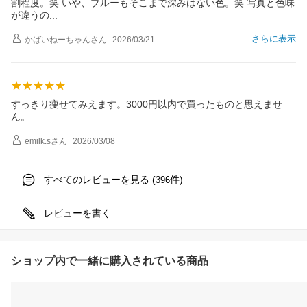
割程度。笑 いや、ブルーもそこまで深みはない色。笑 写真と色味
が違う
の
さらに表示
かばいねーちゃん
さん
2026/03/21
すっきり痩せてみえます。3000円以内で買ったものと思えませ
ん。
emilk.s
さん
2026/03/08
すべてのレビューを見る (
件)
396
レビューを書く
ショップ内で一緒に購入されている商品