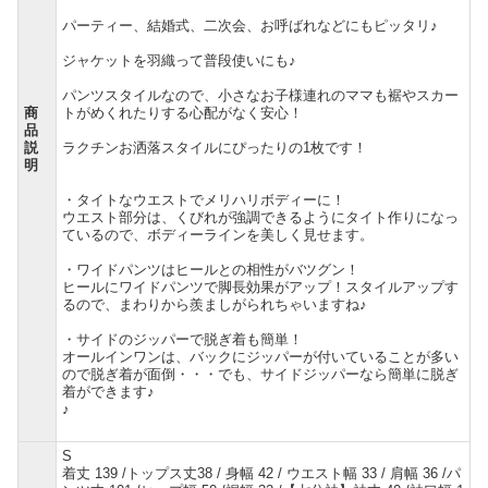
パーティー、結婚式、二次会、お呼ばれなどにもピッタリ♪
ジャケットを羽織って普段使いにも♪
パンツスタイルなので、小さなお子様連れのママも裾やスカー
商
トがめくれたりする心配がなく安心！
品
説
ラクチンお洒落スタイルにぴったりの1枚です！
明
・タイトなウエストでメリハリボディーに！
ウエスト部分は、くびれが強調できるようにタイト作りになっ
ているので、ボディーラインを美しく見せます。
・ワイドパンツはヒールとの相性がバツグン！
ヒールにワイドパンツで脚長効果がアップ！スタイルアップす
るので、まわりから羨ましがられちゃいますね♪
・サイドのジッパーで脱ぎ着も簡単！
オールインワンは、バックにジッパーが付いていることが多い
ので脱ぎ着が面倒・・・でも、サイドジッパーなら簡単に脱ぎ
着ができます♪
♪
S
着丈 139 /トップス丈38 / 身幅 42 / ウエスト幅 33 / 肩幅 36 /パ