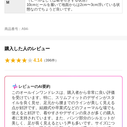
（ヒールなしでは裾を引きずる状態）
M
10cmヒールを履いて地面からは2cm〜3cm浮いている状
態なのでちょうど良いです。
商品番号：A94-
購入した人のレビュー
4.14
（
396
件）
レビューのAI要約
このオールインワンドレスは、購入者から非常に良い評価
を受けています。特に、スリムフィットのデザインがスタ
イルを良く見せ、足元から腰までのラインが美しく見える
点が好評です。結婚式や卒業式などのフォーマルな場でも
使えると好評で、着やすさやデザインの良さが多くの購入
者に支持されています。また、パンツ部分のシルエットが
美しく、足が長く見えるという声も多いです。サイズにつ