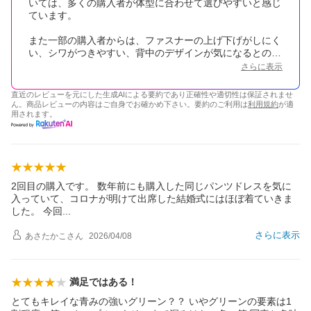
いては、多くの購入者が体型に合わせて選びやすいと感じ
ています。
また一部の購入者からは、ファスナーの上げ下げがしにく
い、シワがつきやすい、背中のデザインが気になるとの指
摘があります。シワはアイロンで対応できるものの、ファ
さらに表示
スナーの硬さや背中の開き具合に関しては改善の余地があ
るとの意見も見受けられました。
直近のレビューを元にした生成AIによる要約であり正確性や適切性は保証されませ
ん。商品レビューの内容はご自身でお確かめ下さい。要約のご利用は
利用規約
が適
用されます。
2回目の購入です。 数年前にも購入した同じパンツドレスを気に
入っていて、コロナが明けて出席した結婚式にはほぼ着ていきま
した。 今
回
さらに表示
あさたかこ
さん
2026/04/08
満足ではある！
とてもキレイな青みの強いグリーン？？ いやグリーンの要素は1