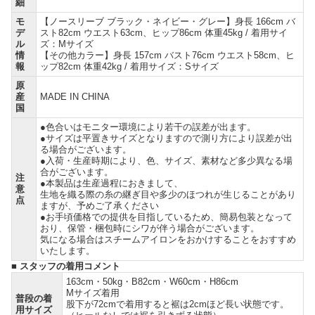
細
モ
【ノースリーブ ブラック・ネイビー・グレー】身長 166cm バ
デ
スト82cm ウエスト63cm、ヒップ86cm 体重45kg / 着用サイ
ル
ズ：Mサイズ
情
【その他カラー】身長 157cm バスト76cm ウエスト58cm、ヒ
報
ップ82cm 体重42kg / 着用サイズ：Sサイズ
原
産
MADE IN CHINA
国
●色合いはモニター環境により若干の誤差が出ます。
●サイズは平置きサイズとなりますので測り方により誤差が出
る場合がございます。
●入荷・生産時期により、色、サイズ、素材など多少異なる場
合がございます。
注
●本製品は生産過程におきまして、
意
生地を織る際の糸の継ぎ目や多少のほつれが生じることがあり
点
ますが、予めご了承ください
●お手頃価格での提供を目指しているため、簡易包装となって
おり、保管・梱包時にシワが伴う場合がございます。
気になる場合はスチームアイロンをおかけすることをおすすめ
いたします。
■ スタッフの着用コメント
163cm・50kg・B82cm・W60cm・H86cm
Mサイズ着用
普段の着
股下が72cmで着用すると裾は2cmほど長い状態です。
用サイズ