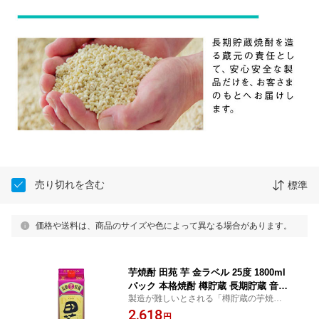
売り切れを含む
標準
価格や送料は、商品のサイズや色によって異なる場合があります。
芋焼酎 田苑 芋 金ラベル 25度 1800ml
パック 本格焼酎 樽貯蔵 長期貯蔵 音楽
製造が難しいとされる「樽貯蔵の芋焼
仕込み いも焼酎〈焼酎7451〉
酎」。品質にこだわる田苑が長い試行錯誤
2,618
円