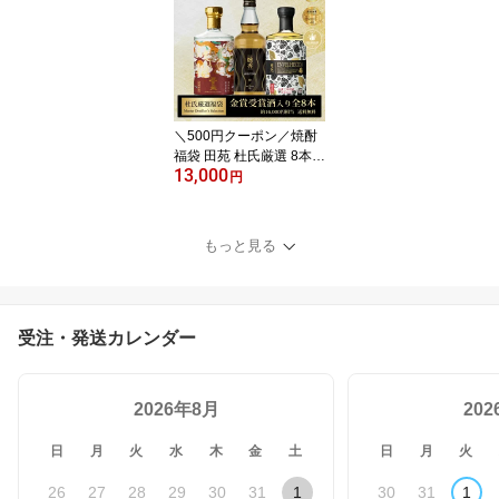
生日 贈答 田苑 糖質ゼロ
プリン体ゼロ 還暦祝 御
礼 御祝 内祝 感謝 母 父
〈焼酎6082〉
＼500円クーポン／焼酎
福袋 田苑 杜氏厳選 8本
13,000
セット 麦焼酎 芋焼酎 米
円
焼酎 お酒 音楽仕込み 飲
み比べ 送料無料 新発売
まとめ買い〈焼酎6230〉
もっと見る
受注・発送カレンダー
2026年8月
20
日
月
火
水
木
金
土
日
月
火
26
27
28
29
30
31
1
30
31
1