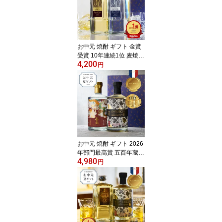
お中元 焼酎 ギフト 金賞
受賞 10年連続1位 麦焼酎
4,200
田苑ゴールド＆シルバー
円
（ Thank Youラベル）25
度 720ml 2本 焼酎 飲み
比べセット お酒 音楽仕
込み 糖質ゼロ プリン体
ゼロ お祝い 感謝 還暦祝
御礼 御祝 内祝 父〈焼酎6
147〉
お中元 焼酎 ギフト 2026
年部門最高賞 五百年蔵
4,980
＆ ENVELHECIDA （エ
円
ンヴェレシーダ）25度 7
00ml 2本セット 3年熟成
芋焼酎 いも焼酎 お酒 プ
レゼント 贈答 誕生日 糖
質ゼロ プリン体ゼロ 還
暦祝 御礼 御祝 田苑 感謝