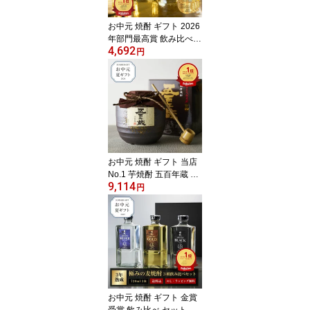
〈焼酎6222〉
お中元 焼酎 ギフト 2026
年部門最高賞 飲み比べセ
4,692
ット 田苑 ゴールド ＆ E
円
NVELHECIDA （エンヴ
ェレシーダ）25度 720ml
700ml 2本セット 麦焼酎
芋焼酎 いも焼酎 還暦祝
プレゼント 熟成 糖質ゼ
ロ プリン体ゼロ〈焼酎6
103〉
お中元 焼酎 ギフト 当店
No.1 芋焼酎 五百年蔵 甕
9,114
貯蔵 1800ml 25度 最高級
円
母の日 お酒 田苑 いも焼
酎 1.8L 人気 プレミアム
贈答 お中元 還暦祝 敬老
プレゼント かめ 熟成 鹿
児島 糖質ゼロ プリン体
ゼロ 母 父〈焼酎2011〉
お中元 焼酎 ギフト 金賞
受賞 飲み比べ セット 田