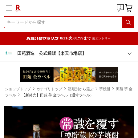
8/11(火)01:59まで
要エントリー
田苑酒造 公式通販【楽天市場店】
ショップトップ
カテゴリトップ
酒類別から選ぶ
芋焼酎
田苑 芋 金
ラベル
【新発売】田苑 芋 金ラベル（通常ラベル）