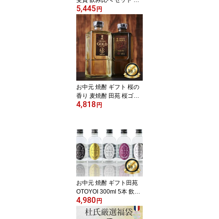
5,445
苑 ゴールド＆シルバー＆
円
ブラック 720ml 3本 25度
焼酎 飲み比べ 父の日 お
酒 人気 焼酎 誕生日 プレ
ゼント 感謝 御祝 内祝 昇
進祝 糖質ゼロ プリン体
ゼロ 母 父〈焼酎6080〉
お中元 焼酎 ギフト 桜の
香り 麦焼酎 田苑 桜ゴー
4,818
ルド＆ゴールド 720ml 2
円
本セット 40度 25度 樽熟
成 むぎ焼酎 飲み比べセ
ット プレゼント 母の日
プレゼント 贈答 誕生日
糖質ゼロ プリン体ゼロ
還暦祝 御礼 御祝 感謝 母
父 〈焼酎6153〉
お中元 焼酎 ギフト田苑
OTOYOI 300ml 5本 飲み
4,980
比べセット 25度 麦焼酎
円
芋焼酎 米焼酎 セット 母
の日 お酒 プレゼント 誕