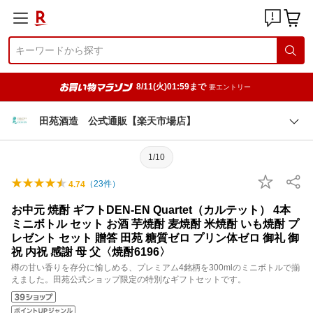
8/11(火)01:59まで
要エントリー
田苑酒造 公式通販【楽天市場店】
1/10
（
23
件）
4.74
お中元 焼酎 ギフトDEN-EN Quartet（カルテット） 4本
ミニボトル セット お酒 芋焼酎 麦焼酎 米焼酎 いも焼酎 プ
レゼント セット 贈答 田苑 糖質ゼロ プリン体ゼロ 御礼 御
祝 内祝 感謝 母 父〈焼酎6196〉
樽の甘い香りを存分に愉しめる、プレミアム4銘柄を300mlのミニボトルで揃
えました。田苑公式ショップ限定の特別なギフトセットです。