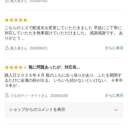
購入者
さん
2026/07/02
こちらのミスで配達先を変更していただきました 早急にご丁寧に
対応していただき無事届けていただけました。 感謝感謝です。 あ
りがと
う
さらに表示
購入者
さん
2026/06/21
瓶に問題あったが、対応
良
購入日２０２５年４月 瓶のふちに出っ張りがあり、ふたを開閉す
るたびに金属の粉が出る。 いちいち拭かないといけない。 ４本中
３本
が
さらに表示
フルボディ・ナイト
さん
2026/01/09
ショップからのコメントを表示