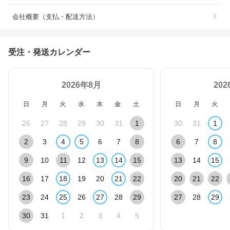
会社概要（支払・配送方法）
受注・発送カレンダー
2026年8月
20
日
月
火
水
木
金
土
日
月
火
26
27
28
29
30
31
1
30
31
1
2
3
4
5
6
7
8
6
7
8
9
10
11
12
13
14
15
13
14
15
16
17
18
19
20
21
22
20
21
22
23
24
25
26
27
28
29
27
28
29
30
31
1
2
3
4
5