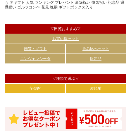
も 冬ギフト 人気 ランキング プレゼント 新築祝い 快気祝い 記念品 退
職祝い ゴルフコンペ 花見 晩酌 ギフトボックス入り
▽田苑おすすめ▽
お買い得セット
贈答・ギフト
飲み比べセット
エンヴェレシーダ
限定品
▽種類で選ぶ▽
芋焼酎
麦焼酎