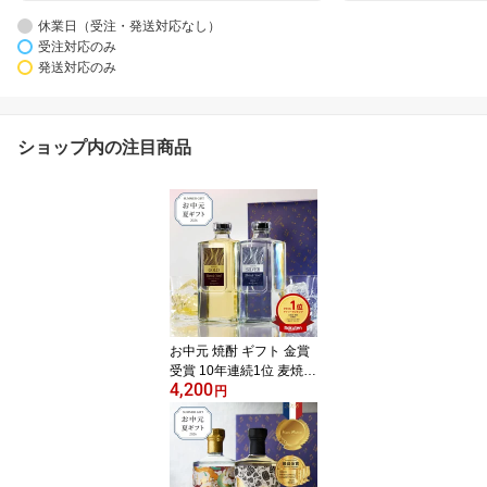
休業日（受注・発送対応なし）
受注対応のみ
発送対応のみ
ショップ内の注目商品
お中元 焼酎 ギフト 金賞
受賞 10年連続1位 麦焼酎
4,200
田苑ゴールド＆シルバー
円
（ Thank Youラベル）25
度 720ml 2本 焼酎 飲み
比べセット お酒 音楽仕
込み 糖質ゼロ プリン体