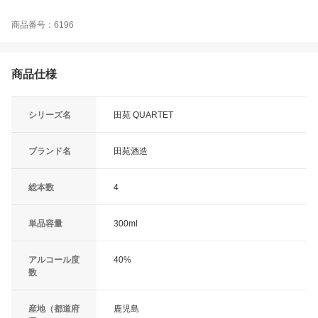
商品番号：6196
商品仕様
シリーズ名
田苑 QUARTET
ブランド名
田苑酒造
総本数
4
単品容量
300ml
アルコール度
40%
数
産地（都道府
鹿児島