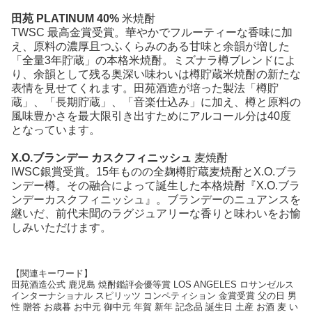
田苑 PLATINUM 40%
米焼酎
TWSC 最高金賞受賞。華やかでフルーティーな香味に加
え、原料の濃厚且つふくらみのある甘味と余韻が増した
「全量3年貯蔵」の本格米焼酎。ミズナラ樽ブレンドによ
り、余韻として残る奥深い味わいは樽貯蔵米焼酎の新たな
表情を見せてくれます。田苑酒造が培った製法「樽貯
蔵」、「長期貯蔵」、「音楽仕込み」に加え、樽と原料の
風味豊かさを最大限引き出すためにアルコール分は40度
となっています。
X.O.ブランデー カスクフィニッシュ
麦焼酎
IWSC銀賞受賞。15年ものの全麹樽貯蔵麦焼酎とX.O.ブラ
ンデー樽。その融合によって誕生した本格焼酎『X.O.ブラ
ンデーカスクフィニッシュ』。ブランデーのニュアンスを
継いだ、前代未聞のラグジュアリーな香りと味わいをお愉
しみいただけます。
【関連キーワード】
田苑酒造公式 鹿児島 焼酎鑑評会優等賞 LOS ANGELES ロサンゼルス
インターナショナル スピリッツ コンペティション 金賞受賞 父の日 男
性 贈答 お歳暮 お中元 御中元 年賀 新年 記念品 誕生日 土産 お酒 麦 い