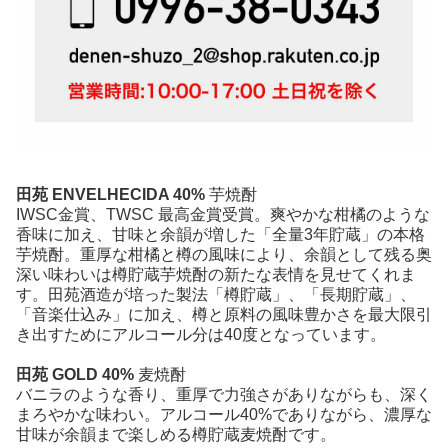
田苑 ENVELHECIDA 40%
芋焼酎
IWSC金賞、TWSC 最高金賞受賞。爽やかな柑橘のような
香味に加え、甘味と余韻が増した「全量3年貯蔵」の本格
芋焼酎。重厚な柑橘と樽の風味により、余韻として残る奥
深い味わいは樽貯蔵芋焼酎の新たな表情を見せてくれま
す。田苑酒造が培った製法「樽貯蔵」、「長期貯蔵」、
「音楽仕込み」に加え、樽と原料の風味豊かさを最大限引
き出すためにアルコール分は40度となっています。
田苑 GOLD 40%
麦焼酎
バニラのような香り、重厚で力強さがありながらも、深く
まろやかな味わい。アルコール40%でありながら、濃厚な
甘味が余韻まで楽しめる樽貯蔵麦焼酎です。