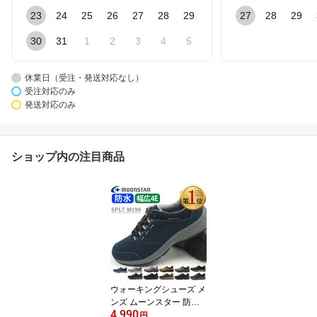
23
24
25
26
27
28
29
27
28
29
30
31
1
2
3
4
5
休業日（受注・発送対応なし）
受注対応のみ
発送対応のみ
ショップ内の注目商品
ウォーキングシューズ メ
ンズ ムーンスター 防水
4,990
幅広 4E 疲れない 外反母
円