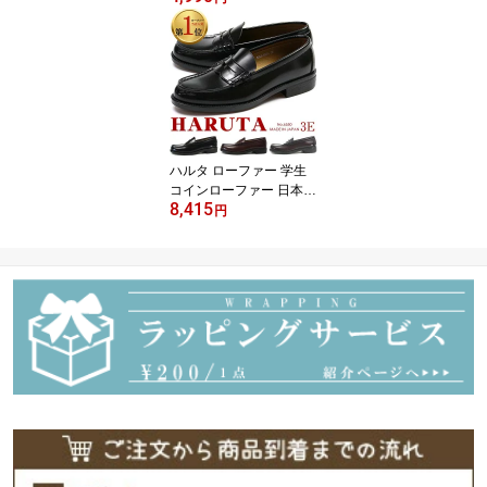
趾 甲高 通勤 歩きやすい
靴 カジュアル 黒 茶 紺 ブ
ラック ブラウン カーキ
ネイビー アウトドア 登
山 MOONSTAR SPLT M1
96
ハルタ ローファー 学生
コインローファー 日本製
8,415
幅広 3E 通学 高校生 中学
円
生 小学生 指定靴 歩きや
すい メンズ レディース
キッズ 靴 黒 ブラック ブ
ラウン 茶 haruta HARUT
A 6550