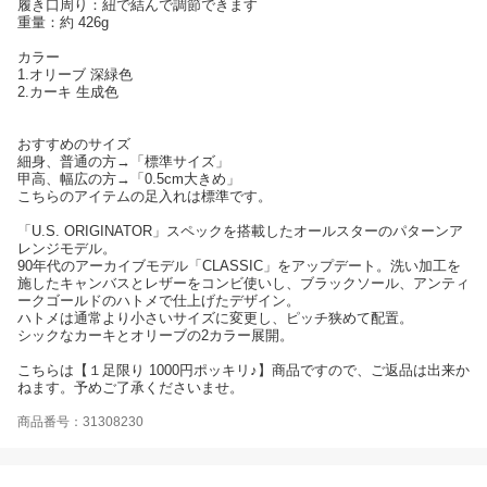
履き口周り：紐で結んで調節できます
重量：約 426g
カラー
1.オリーブ 深緑色
2.カーキ 生成色
おすすめのサイズ
細身、普通の方→「標準サイズ」
甲高、幅広の方→「0.5cm大きめ」
こちらのアイテムの足入れは標準です。
「U.S. ORIGINATOR」スペックを搭載したオールスターのパターンア
レンジモデル。
90年代のアーカイブモデル「CLASSIC」をアップデート。洗い加工を
施したキャンバスとレザーをコンビ使いし、ブラックソール、アンティ
ークゴールドのハトメで仕上げたデザイン。
ハトメは通常より小さいサイズに変更し、ピッチ狭めて配置。
シックなカーキとオリーブの2カラー展開。
こちらは【１足限り 1000円ポッキリ♪】商品ですので、ご返品は出来か
ねます。予めご了承くださいませ。
商品番号：31308230