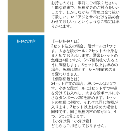
お持ちの方は、事前にご相談ください。
可能な範囲で、魚種変更のご対応をいた
します。しかしながら「青魚は全て抜い
て欲しい」や「アジとサバだけを詰め合
わせて欲しい」というようなご指定は承
りかねます。
梱包の注意
【一括梱包とは】
2セット注文の場合、段ボールは1つで
す。大きな段ボールに2セットの中身を
まとめてお入れします。通常1セットの
魚種は4種ですが、6〜7種前後で入るよ
うに調整します。3セット以上お求めの
場合、魚種は増えず、6〜7種前後のま
ま変わりません。
【個別梱包とは】
2セット注文の場合、段ボールは3つで
す。小さな段ボールに1セットずつ中身
を分けてお入れし、大きな段ボールに小
さなダンボール2箱を詰めます。1セッ
トの魚種は4種で、それぞれ同じ魚種が
入ります。3セット以上お求めの場合も
同様です。同じ魚種内容の箱が3つ、4
つ、5つと増えます。
【小分け袋・小分け箱】
どちらもご用意しておりません。