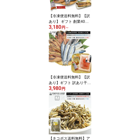
【冷凍便送料無料】【訳
あり】 ギフト 創業40年
3,180
以上 魚種おまかせ干物セ
円
～
ット 4種12品 同一配送先
に2セット以上で特典付
き お中元 お取り寄せ グ
ルメ
【冷凍便送料無料】【訳
あり】ギフト 訳あり干物
3,980
福袋 魚種おまかせ干物セ
円
ット 明太子120g イカ茶
漬け1袋 ごまさば入り 長
崎 海鮮 詰め合わせ 冷凍
魚 おかず ご飯のお供
【ネコポス送料無料】ア