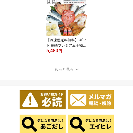
干し・いかしゅうまい5
玉入り 海鮮ギフト 冷凍
贈答用
【冷凍便送料無料】 ギフ
ト 長崎プレミアム干物9
5,480
種セット TM50 金目鯛入
円
り 高級海鮮ギフト 干
物・味醂干し・イカチャ
漬け・いかしゅうまい 冷
もっと見る
凍 贈答用 父の日プレゼ
ント 父の日ギフト お取
り寄せ グルメ