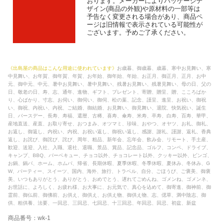
おります。メーカーによりパッケージデ
ザイン(商品の外観)や原材料の一部等は
予告なく変更される場合があり、商品ペ
ージは旧情報で表示されている可能性が
ございます。予めご了承ください。
《出島屋の商品はこんな用途に使われています》
お歳暮、御歳暮、歳暮、寒中お見舞い、寒
中見舞い、お年賀、御年賀、年賀、お年始、御年始、年始、お正月、御正月、正月、お中
元、御中元、中元、暑中お見舞い、暑中見舞い、残暑お見舞い、残暑見舞い、母の日、父の
日、敬老の日、寿、志、通年、進物、ギフト、プレゼント、寄贈、贈呈、贈、こころばか
り、心ばかり、寸志、お伺い、御伺い、御伺、松の葉、記念、謹呈、進呈、お祝い、御祝
い、御祝、内祝い、内祝、ご結婚、御結婚、お見舞い、御見舞い、退院、快気祝い、誕生
日、バースデー、長寿、寿福、還暦、古稀、喜寿、傘寿、米寿、卒寿、白寿、百寿、華甲、
産地直送、産直、お取り寄せ、おつまみ、オツマミ、珍味、おやつ、オヤツ、お礼、御礼、
お返し、御返し、内祝い、内祝、お祝い返し、御祝い返し、感謝、謝礼、謹謝、返礼、香典
返し、お詫び、御詫び、詫び、周年、粗品、新年会、忘年会、飲み会、リモート、手土産、
歓迎、送迎、入社、入職、退社、退職、景品、賞品、記念品、ゴルフ、コンペ、ドライブ、
キャンプ、BBQ、バーベキュー、チョコ以外、チョコレート以外、クッキー以外、ビンゴ、
お鍋、鍋パ、ホーム、ホムパ、帰省、長期休暇、夏季休暇、冬季休暇、夏休み、冬休み、G
W、パーティー、スイーツ、国内、海外、旅行、トラベル、自分、ごほうび、ご褒美、御褒
美、いつもありがとう、ありがとう、おめでとう、遅れてごめんね、ゴメンね、ゴメンネ、
お世話に、よろしく、お疲れ様、お大事に、お元気で、真心を込めて、御寄進、御神前、御
霊前、御仏前、御佛前、お供え、御供え、お供え物、御供え物、志、偲草、満中陰志、御
供、粗供養、法要、一回忌、三回忌、七回忌、十三回忌、年回忌、回忌、初盆、新盆
商品番号：wk-1