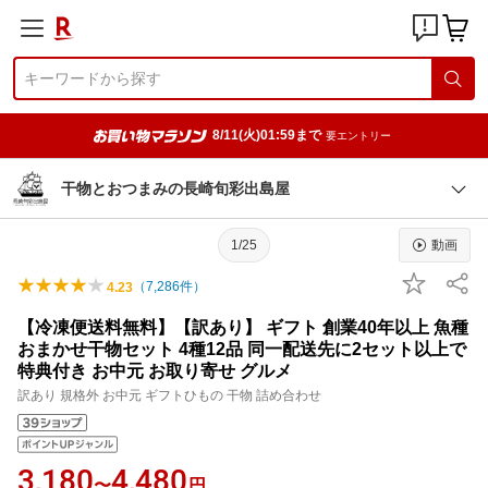
8/11(火)01:59まで
要エントリー
干物とおつまみの長崎旬彩出島屋
1/25
動画
（
7,286
件）
4.23
【冷凍便送料無料】【訳あり】 ギフト 創業40年以上 魚種
おまかせ干物セット 4種12品 同一配送先に2セット以上で
特典付き お中元 お取り寄せ グルメ
訳あり 規格外 お中元 ギフトひもの 干物 詰め合わせ
3,180
4,480
〜
円