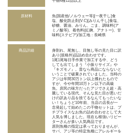
干物4種12品以上
原材料
魚(国産他/ノルウェー等)[一夜干し]食
塩、酸化防止剤(V.C)[みりん干し]食塩、
砂糖、醤油、みりん、ごま、調味料(ア
ミノ酸等)、着色料(紅麹、アナトー)、甘
味料(ステビア)/加工地：長崎県
商品詳細
身割れ、尾無し、目無し等の見た目に訳
あり(規格外)品詰め合わせです。
1尾1尾毎日手作業で加工する中、どう
しても出てしまう『小振りサイズ』や
『キズモノ』。昔なら商品にならないと
いうことで破棄されていました。当時の
アジは年間30万トン以上獲れたもので
すが、今や年間10万トン以下の高級
魚。庶民の味方だったアジでさえ超・高
騰している現代、そんな見た目が悪いだ
けの訳あり品を捨てるなんてもったいな
い！ちょうど10年前、当店の店長が一
念発起して始めたこの干物セットは、プ
チプライスなお魚の詰め合わせとして大
人気を博しました。現在も根強いリピー
ターさんが多い人気商品です。
原則魚種の指定は承っておりませんが、
サバ、アジ等の特定魚種にアレルギーを