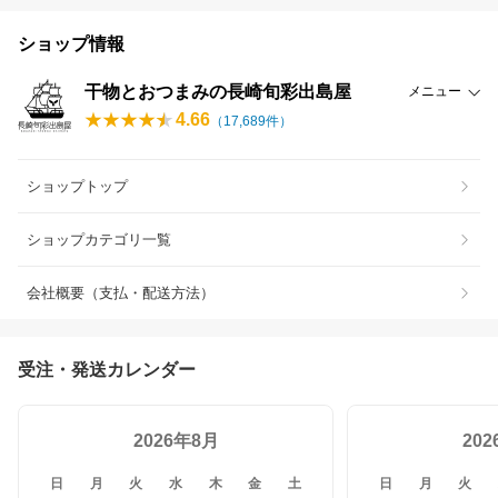
ショップ情報
干物とおつまみの長崎旬彩出島屋
メニュー
4.66
（
17,689
件）
ショップトップ
ショップカテゴリ一覧
会社概要（支払・配送方法）
受注・発送カレンダー
2026年8月
20
日
月
火
水
木
金
土
日
月
火