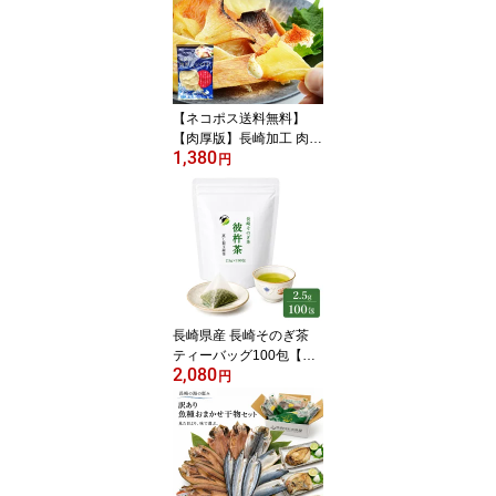
【ネコポス送料無料】
【肉厚版】長崎加工 肉厚
1,380
えいひれ 130g 出島屋オ
円
リジナル 高級珍味 エイ
ヒレ しっとり柔らか 40
年以上の職人技 おつまみ
酒の肴 家飲み 晩酌 ネコ
ポス
長崎県産 長崎そのぎ茶
ティーバッグ100包【ネ
2,080
コポス送料無料】 全国一
円
律送料無料 ポスト投函
郵便受け投函 出島屋【冷
凍送料別商品の同梱不
可】