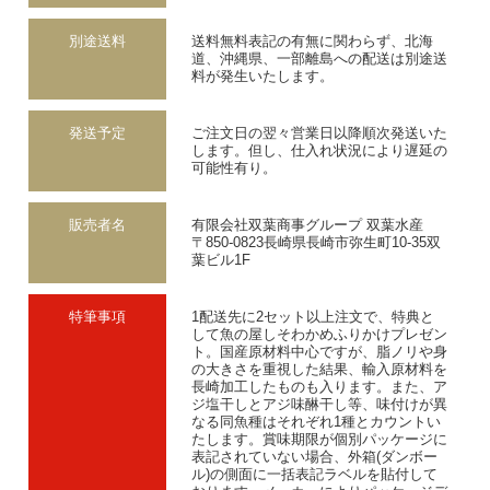
別途送料
送料無料表記の有無に関わらず、北海
道、沖縄県、一部離島への配送は別途送
料が発生いたします。
発送予定
ご注文日の翌々営業日以降順次発送いた
します。但し、仕入れ状況により遅延の
可能性有り。
販売者名
有限会社双葉商事グループ 双葉水産
〒850-0823長崎県長崎市弥生町10-35双
葉ビル1F
特筆事項
1配送先に2セット以上注文で、特典と
して魚の屋しそわかめふりかけプレゼン
ト。国産原材料中心ですが、脂ノリや身
の大きさを重視した結果、輸入原材料を
長崎加工したものも入ります。また、ア
ジ塩干しとアジ味醂干し等、味付けが異
なる同魚種はそれぞれ1種とカウントい
たします。賞味期限が個別パッケージに
表記されていない場合、外箱(ダンボー
ル)の側面に一括表記ラベルを貼付して