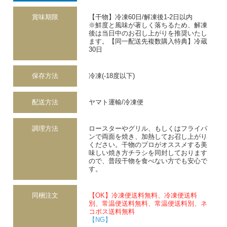
賞味期限
【干物】冷凍60日/解凍後1-2日以内
※鮮度と風味が著しく落ちるため、解凍
後は当日中のお召し上がりを推奨いたし
ます。【同一配送先複数購入特典】冷蔵
30日
保存方法
冷凍(-18度以下)
配送方法
ヤマト運輸/冷凍便
調理方法
ロースターやグリル、もしくはフライパ
ンで両面を焼き、加熱してお召し上がり
ください。干物のプロがオススメする美
味しい焼き方チラシを同封しております
ので、普段干物を食べない方でも安心で
す。
同梱注文
【OK】冷凍便送料無料、冷凍便送料
別、常温便送料無料、常温便送料別、ネ
コポス送料無料
【NG】