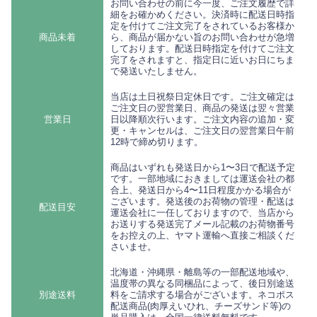
お問い合わせの前に今一度、ご注文履歴で詳
細をお確かめください。決済時に配送日時指
定を付けてご注文完了をされているお客様か
商品未着
ら、商品が届かない旨のお問い合わせが急増
しております。配送日時指定を付けてご注文
完了をされますと、指定日に近いお日にちま
で発送いたしません。
当店は土日祝祭日定休日です。ご注文確定は
ご注文日の翌営業日、商品の発送は翌々営業
営業日
日以降順次行います。ご注文内容の追加・変
更・キャンセルは、ご注文日の翌営業日午前
12時で締め切ります。
商品はいずれも発送日から1〜3日で配送予定
です。一部地域におきましては運送会社の都
合上、発送日から4〜11日程度かかる場合が
ございます。発送後のお荷物の管理・配送は
配送目安
運送会社に一任しておりますので、当店から
お送りする発送完了メール記載のお荷物番号
をお控えの上、ヤマト運輸へ直接ご相談くだ
さいませ。
北海道・沖縄県・離島等の一部配送地域や、
温度帯の異なる同梱品によって、後日別途送
別途送料
料をご請求する場合がございます。ネコポス
配送商品(肉厚えいひれ、チーズサンド等)の