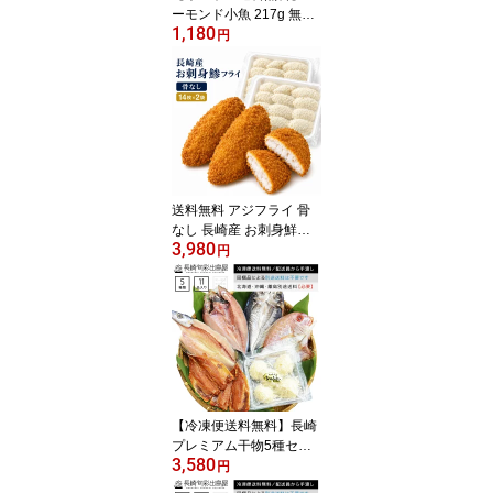
ーモンド小魚 217g 無添
1,180
加 国内加工 干物屋さん
円
のアーモンドフィッシュ
瀬戸内海産 カタクチイワ
シ使用 小魚 アーモンド
カルシウム おやつ おつ
まみ チャック付き
送料無料 アジフライ 骨
なし 長崎産 お刺身鮮度 1
3,980
4枚入500g×2袋 合計28
円
枚 長崎加工 鯵フライ あ
じフライ 冷凍 衣付き 揚
げるだけ お弁当 おかず
時短 惣菜 魚フライ 松浦
アジフライの聖地
【冷凍便送料無料】長崎
プレミアム干物5種セッ
3,580
ト KA30 あじ・かます・
円
レンコ鯛・あじ醤油味醂