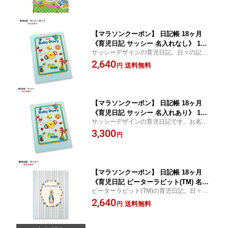
名入れ 箔押し プレゼント 贈りもの キ
ャラクター ディアカーズ
【マラソンクーポン】 日記帳 18ヶ月
《育児日記 サッシー 名入れなし》 1歳6
サッシーデザインの育児日記。日々の記録
ヶ月 1歳半 育児ダイアリー 写真 成長 記
の他、誕生日・生まれた時の体重・身長・
2,640
録 出産祝い 赤ちゃん 新生児 プレゼン
送料無料
円
病院の名前や初めての誕生日の様子を残せ
ト 贈りもの キャラクター ディアカーズ
るページ、成長の記録、家族のコメントペ
ージがあります。
【マラソンクーポン】 日記帳 18ヶ月
《育児日記 サッシー 名入れあり》 1歳6
サッシーデザインの育児日記です。お名前
ヶ月 1歳半 育児ダイアリー 写真 成長 記
が入ります。
3,300
録 出産祝い 赤ちゃん 新生児 名入れ 箔
円
押し プレゼント 贈りもの キャラクター
ディアカーズ
【マラソンクーポン】 日記帳 18ヶ月
《育児日記 ピーターラビット(TM) 名入
ピーターラビット(TM)の育児日記。日々の
れなし》 1歳6ヶ月 1歳半 育児ダイアリ
記録の他、誕生日・生まれた時の体重・身
2,640
ー 写真 成長 記録 出産祝い 赤ちゃん 新
送料無料
円
長・病院の名前や初めての誕生日の様子を
生児 プレゼント 贈りもの キャラクター
残せるページ、成長の記録、写真スペース
ディアカーズ
などがあります。