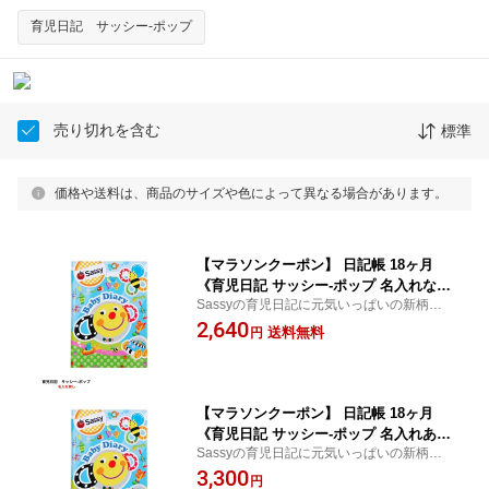
育児日記 サッシー-ポップ
売り切れを含む
標準
価格や送料は、商品のサイズや色によって異なる場合があります。
【マラソンクーポン】 日記帳 18ヶ月
《育児日記 サッシー-ポップ 名入れな
Sassyの育児日記に元気いっぱいの新柄が
し》 1歳6ヶ月 1歳半 育児ダイアリー 写
登場！
2,640
真 成長 記録 出産祝い 赤ちゃん 新生児
送料無料
円
プレゼント 贈りもの キャラクター ディ
アカーズ
【マラソンクーポン】 日記帳 18ヶ月
《育児日記 サッシー-ポップ 名入れあ
Sassyの育児日記に元気いっぱいの新柄が
り》 1歳6ヶ月 1歳半 育児ダイアリー 写
登場！
3,300
真 成長 記録 出産祝い 赤ちゃん 新生児
円