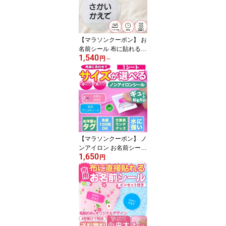
オル 幼稚園 託児所 お昼
寝ふとん 洗濯可 ディア
カーズ 送料無料
【マラソンクーポン】 お
名前シール 布に貼れる
1,540
【お昼寝布団・バスタオ
円
～
ル用 お名前シート 2枚組
4枚組 6枚組 文字のみ 】
大きめ 布団 剥がれない
布用 お昼寝 バスタオル
保育園 幼稚園 託児所 お
昼寝ふとん 洗濯可 ディ
アカーズ 送料無料
【マラソンクーポン】 ノ
ンアイロン お名前シール
1,650
《ノンアイロン・耐水ラ
円
ミネートお名前シール-名
前のみ・オリジナル 1シ
ート》 タグ 貼るだけ 保
育園 幼稚園 女の子 男の
子 かわいい お弁当箱 ラ
ンチボックス おどうぐ
選べる サイズ ディアカ