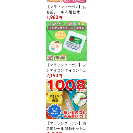
ーズ
【マラソンクーポン】 お
名前シール 布用 防水
1,980
《布はるくん 布にも貼れ
円
る ノンアイロン 耐水お
名前シール - 名前のみ・
オリジナル》布に貼れる
洗濯OK ノンアイロン 名
前シール 耐水 超強粘着
体操服 保育園 幼稚園 小
学校 ディアカーズ 送料
無料
【マラソンクーポン】 ノ
ンアイロン アイロン不要
2,190
タグ《オミとリカ 元祖洗
円
えるお名前シール タグ用
シール 》タグに貼れる
防水 ネームシール おし
ゃれ 個性的 かわいい 保
育園 幼稚園 小学校 入園
入学 マーク名前のみ 漢
字 大人 ディアカーズ
【マラソンクーポン】 お
名前シール 算数セット