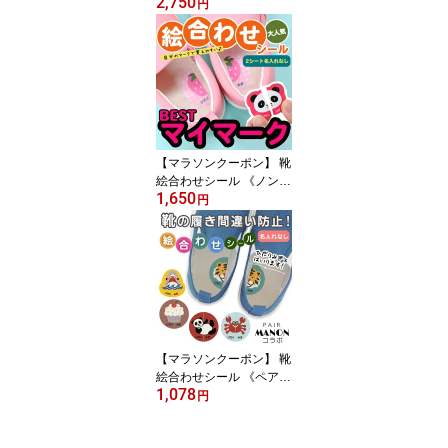
2,750
《1000ピース お名前シ
円
ール》ネームシール おな
まえシール おはじき 数
え棒 名前のみ シンプル
大容量 小さい 防水 入園
入学 小学校 名付け ディ
アカーズ
【マラソンクーポン】 靴
絵合わせシール 《ノンア
1,650
イロン・耐水ラミネート
円
絵合わせシール-ベストマ
イマーク 2シート（名入
れなし）》上履き 履き間
違い防止 女の子 男の子
自分のマーク 保育園 個
人のマーク 靴の目印 み
ぎ ひだり おしゃれ かわ
いい ディアカーズ
【マラソンクーポン】 靴
絵合わせシール 《ペアマ
1,078
ノンコラボ ノンアイロ
円
ン・耐水ラミネート絵合
わせシール（名入れ無