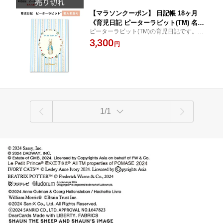
【マラソンクーポン】 日記帳 18ヶ月
《育児日記 ピーターラビット(TM) 名入
ピーターラビット(TM)の育児日記です。お
れあり》 1歳6ヶ月 1歳半 育児ダイアリ
名前が入ります。
3,300
ー 写真 成長 記録 出産祝い 赤ちゃん 新
円
生児 名入れ 箔押し プレゼント 贈りも
の キャラクター ディアカーズ
1/1