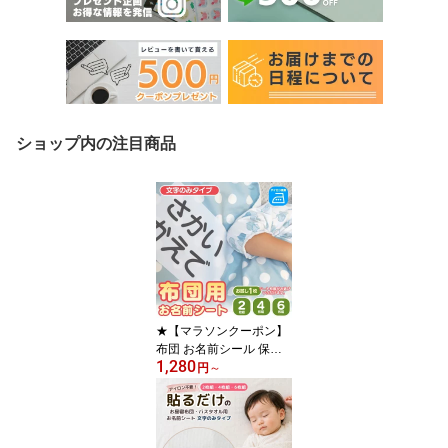
ショップ内の注目商品
★【マラソンクーポン】
布団 お名前シール 保育
1,280
園 【布団用 お名前シー
円
～
ト1枚 2枚組 4枚組 6枚組
】特大 大きめ布団 で剥
がれない アイロン付け
布 布用 お昼寝 ガーゼタ