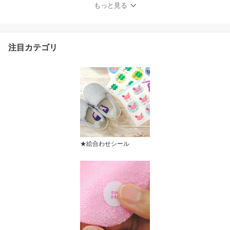
し）》上履き 履き間違い
もっと見る
防止 女の子 男の子 日本
製 靴の目印 みぎ ひだり
おしゃれ かわいい and S
T ディアカーズ
注目カテゴリ
★絵合わせシール