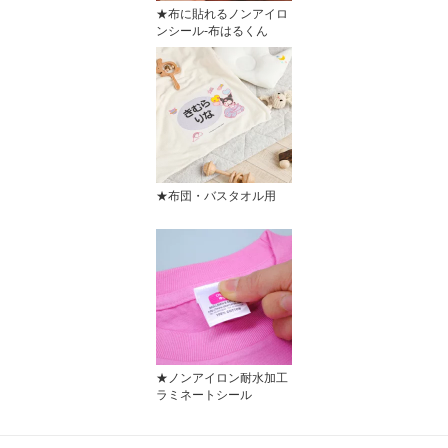
★布に貼れるノンアイロ
ンシール-布はるくん
★布団・バスタオル用
★ノンアイロン耐水加工
ラミネートシール