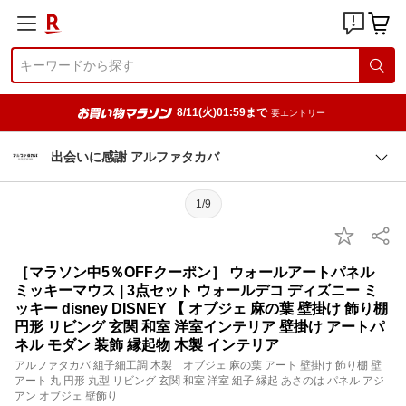
8/11(火)01:59まで
要エントリー
出会いに感謝 アルファタカバ
1/9
［マラソン中5％OFFクーポン］ ウォールアートパネル
ミッキーマウス | 3点セット ウォールデコ ディズニー ミ
ッキー disney DISNEY 【 オブジェ 麻の葉 壁掛け 飾り棚
円形 リビング 玄関 和室 洋室インテリア 壁掛け アートパ
ネル モダン 装飾 縁起物 木製 インテリア
アルファタカバ 組子細工調 木製 オブジェ 麻の葉 アート 壁掛け 飾り棚 壁
アート 丸 円形 丸型 リビング 玄関 和室 洋室 組子 縁起 あさのは パネル アジ
アン オブジェ 壁飾り