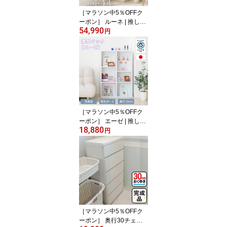
ション 推し活家具
［マラソン中5％OFFク
ーポン］ ルーネ | 推し活
54,990
収納 国産 コレクション
円
ケース 収納 棚 収納棚 ケ
ース ボックス 【 回転台
LED照明 背面ミラー デ
ィスプレイラック フィギ
ュア グッズ収納 アクス
タ ディスプレイラック
収納家具 カード ディス
プレイ 缶バッチ 推し活
［マラソン中5％OFFク
家具
ーポン］ エーゼ | 推し活
18,880
収納 棚 ケース ラック ボ
円
ックス 壁かけ 薄型 ワゴ
ン 収納棚 国産 完成品 有
孔ボード 幅80cm 【 推し
棚 アクスタ キーホルダ
ー スリム 省スペース 可
動棚 白 コレクション デ
ィスプレイラック 雑誌
グッズ収納 穴あけ不要
［マラソン中5％OFFク
ーポン］ 奥行30チェス