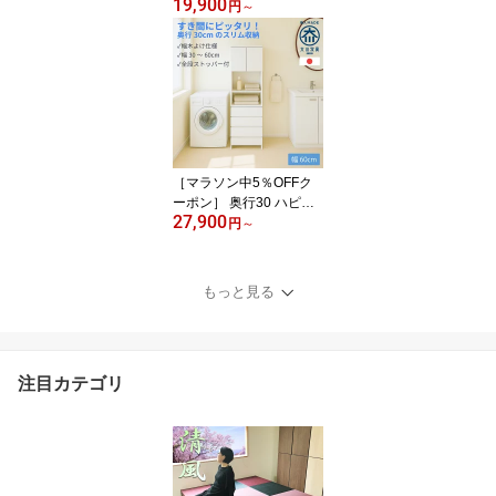
19,900
ト | 薄型チェスト 幅45 6
円
～
0 75 90 高さ79/97cm 5
段 4段 【 スリムチェスト
収納棚 棚 カウンター下
収納 ランドリーチェスト
サニタリー収納 脱衣所
洗面所 ランドリー収納
木製 引出し 隙間 日本製
狭い部屋 収納 洋服
［マラソン中5％OFFク
ーポン］ 奥行30 ハピネ
27,900
ス | 幅 30 35 40 45 50 55
円
～
60 60cm ランドリー収納
薄型 完成品 スリム収納
洗面所収納 【 スリム 食
もっと見る
器棚 タオル 洗面所 収納
収納棚 扉付き 引き出し
脱衣所 ランドリーチェス
ト サニタリーチェスト
注目カテゴリ
棚 組立不要 ハイタイプ