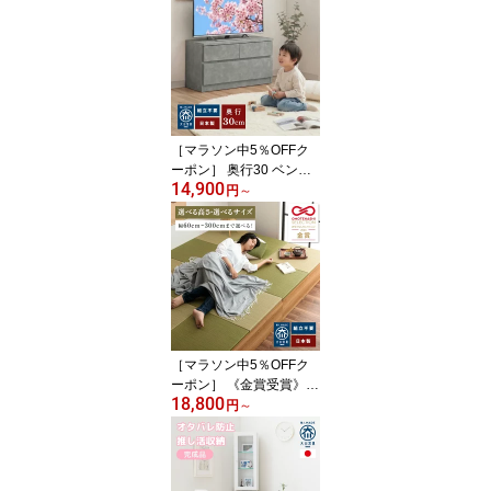
［マラソン中5％OFFク
ーポン］ 奥行30 ベンチ
14,900
収納 木製 2段 | 幅45 60 7
円
～
5cm ベンチ 薄型チェス
ト 玄関ベンチ 腰掛け 【
収納付 木製 タンス 木製
ベンチ 引き出し リビン
グ収納 北欧風 おしゃれ
椅子 テレビ台 収納ベン
チ ベンチチェスト ミニ
［マラソン中5％OFFク
ーポン］ 《金賞受賞》
18,800
清風 | 完成品 日本製 幅6
円
～
0cm〜幅300cmまで 小上
がり収納 高さが選べる3
タイプ 【 こあがり 畳 収
納 ユニット畳 小上がり