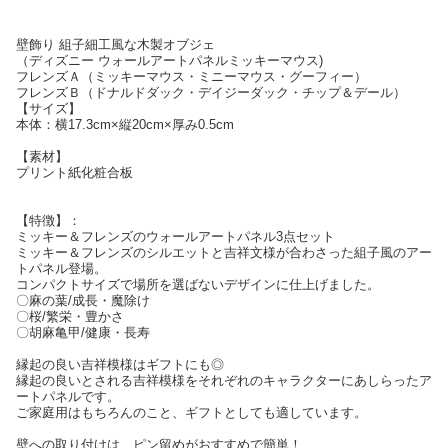
壁飾り 組子細工風な木製オブジェ
（ディズニー ウォールアートパネルミッキーマウス)
フレンズＡ（ミッキーマウス・ミニーマウス・グーフィー）
フレンズＢ（ドナルドダック・デイジーダック・チップ＆デール）
【サイズ】
本体：横17.3cm×縦20cm×厚み0.5cm
【素材】
プリント紙化粧合板
【特徴】：
ミッキー＆フレンズのウォールアートパネル3点セット
ミッキー＆フレンズのシルエットと吉祥文様が合わさった組子風のアー
トパネル登場。
コンパクトサイズで場所を選ばないデザインに仕上げました。
〇麻の葉/成長・魔除け
〇桜/繁栄・豊かさ
〇胡麻亀甲/健康・長寿
縁起の良い吉祥模様はギフトにも◎
縁起の良いとされる吉祥模様をそれぞれのキャラクターにあしらったア
ートパネルです。
ご家庭用はもちろんのこと、ギフトとしても適しています。
壁への取り付けは、ピン留めがおすすめで簡単！