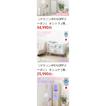
高さ 20cm 30cm40cm 収
納付き 置き畳 和モダン
国産家具 組み立て不要
畳ベット 収納ベンチ 収
［マラソン中5％OFFク
納ボックス
ーポン］ オシトラ | 推し
54,990
活 収納 棚 ケース ボック
円
ス ワゴン ガラス 収納棚
透明 オタバレ防止 推し
活収納 回転キャビネット
国産 完成品 【 アクスタ
キーホルダー 本棚 推し
グッズ収納 回転収納 回
転ラック 両面収納 コレ
クション棚 収納 推し活
［マラソン中5％OFFク
家具
ーポン］ オシュナ | 推し
25,990
活 収納 棚 祭壇 国産 推し
円
～
活 ケース チェスト ラッ
ク ワゴン 【 祭壇家具 推
し棚 推し収納 棚 収納家
具 ディスプレイ ディス
プレイラック アクスタ
キーホルダー アクキー
缶バッチ トレカ コレク