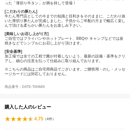
った「薄切り牛タン」が満を持して登場！
[こだわりの豚たん]
牛たん専門店としての今までの知識と目利きをそのままに、こだわり抜
いた厚切り豚たんが完成しました。子供からご年配の方まで幅広く楽し
んで頂ける柔らかい豚たんをお楽しみ下さい。
[美味しいお召し上がり方]
ご自宅ではフライパンやホットプレート、BBQや キャンプなどでは炭
焼きなどでシンプルにお召し上がり頂けます。
[安全基準]
加工場では全ての工程で菌が付着しないよう、最新の設備・基準をクリ
アし、細心の注意を払って仕組みに取り組んでおります。
※こちらの商品はご自宅用商品でございます。ご贈答用・のし・メッセ
ージカードには対応しておりません。
商品番号：DATE-TANMIX
購入した人のレビュー
4.75
（
4
件）