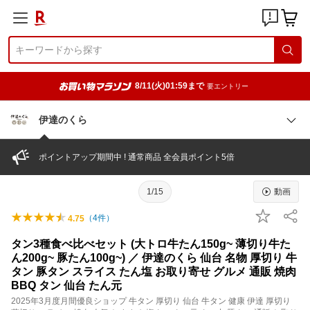
8/11(火)01:59まで
要エントリー
伊達のくら
ポイントアップ期間中 ! 通常商品 全会員ポイント5倍
1/15
動画
（
4
件）
4.75
タン3種食べ比べセット (大トロ牛たん150g~ 薄切り牛た
ん200g~ 豚たん100g~) ／ 伊達のくら 仙台 名物 厚切り 牛
タン 豚タン スライス たん塩 お取り寄せ グルメ 通販 焼肉
BBQ タン 仙台 たん元
2025年3月度月間優良ショップ 牛タン 厚切り 仙台 牛タン 健康 伊達 厚切り