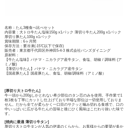
名称：たん3種食べ比べセット
内容量：大トロ牛たん塩味150g x1パック 薄切り牛たん200g x1パック
厚切り豚たん100g x1パック
賞味期限：6ヶ月間
保存方法：要冷凍(-15℃以下で保存)
販売者：東京都千代田区外神田5-4-3 株式会社バンズダイニング
原材料：
【牛たん塩味】パナマ・ニカラグア産牛タン、食塩、胡椒 / 調味料 (ア
ミノ酸)
【薄切り牛たん】パナマ・ニカラグア産牛タン
【国産豚たん】国産豚たん、食塩、胡椒/調味料（アミノ酸）
[厚切り大トロ牛たん]
牛一頭から200gしかとれない希少部位のタン芯のみを使用。手作業で1
枚1枚を丁寧にカットし仕上げており半端な部位は一切使用しておりま
せん。だから全てが柔らかく一口目のサクッと噛み切れる食感で、口の
中いっぱいに広がる牛たんの旨味と後にひく風味はこだわり抜いた味で
す。
[焼肉に最適 薄切り牛タン]
厚切り大トロ牛タンが人気の伊達のくらから、お客様からの要望が多か