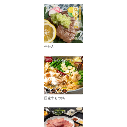
牛たん
国産牛もつ鍋