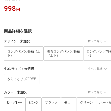
998
円
商品詳細を選択
デザイン
：
未選択
すべて見る
ロングパンツ/長袖（上
腹巻ロングパンツ/長袖
ロングパンツ/半
下）
（上下）
下）
生地/サイズ
：
未選択
すべて見る
さらっとリブ/FREE
カラー
：
未選択
すべて見る
D・グレー
ピンク
ブラック
モカ
グリーン
ハート