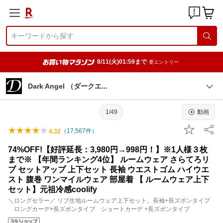
8/11(火)01:59まで
要エントリー
Dark Angel （ダーク
エ
1/49
動画
（
17,567
件）
4.32
74%OFF!【好評延長：3,980円→998円！】※1人様３枚
まで※ 【年間ランキング4位】 ルームウェア さらてろリ
ブ セットアップ 上下セット 長袖 ウエストゴム ハイウエ
スト 腹巻 ワンマイルウェア 部屋着 【 ルームウェア上下
セット】元祖冷感coolify
＼ロングセラー／ リブ生地ルームウェア上下セット。長袖+長ズボンタイプ
ロングカーデ+長ズボンタイプ ショートカーデ +長ズボンタイプ