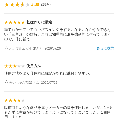
3.89
（
28
件）
基礎作りに最適
頭でわかっていてもいざスイングをするとなるとなかなかできな
い「三角形」の維持。これは物理的に形を強制的に作ってしまう
ので、体に覚
え
さらに表示
ハナマルエガオRK
さん
2026/07/29
使用方法
使用方法をより具体的に解説があれば練習しやすい。
かいちゃん7326
さん
2026/07/22
以前同じような商品を違うメーカーの物を使用しましたが、1ヶ月
もたずに空気が抜けてしまうようになってしまいました。 1回使
用しまし
た