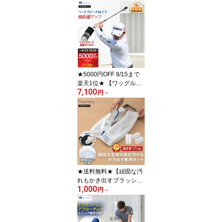
★5000円OFF 8/15まで
楽天1位★ 【ワッグル掲
7,100
載！飛距離アップ 高評
円
～
価】 ヘッドスピード数値
設定 最新モデル | ゴルフ
スイング 練習器具 ドラ
イバー ヘッドスピード
室内 アプローチ スイン
グ練習 ゴルフ練習 矯正
素振り 公式ショップ
★送料無料★【頑固な汚
れもかき出すブラッシン
1,000
グ生地】 上履き用 靴用
円
～
洗濯ネット 2枚組 ｜ 上履
き 靴 2足洗い可能 スニー
カー シューズ 大人用 28