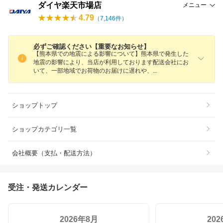
ダイヤ楽天市場店
メニュー
4.79
（
7,146
件）
必ずご確認ください【重要なお知らせ】
【熊本県での地震による影響について】熊本県で発生した
地震の影響により、当店が利用しております配送会社にお
いて、一部地域でお荷物のお届けに遅れや
、
ショップトップ
ショップカテゴリ一覧
会社概要（支払・配送方法）
受注・発送カレンダー
2026年8月
20