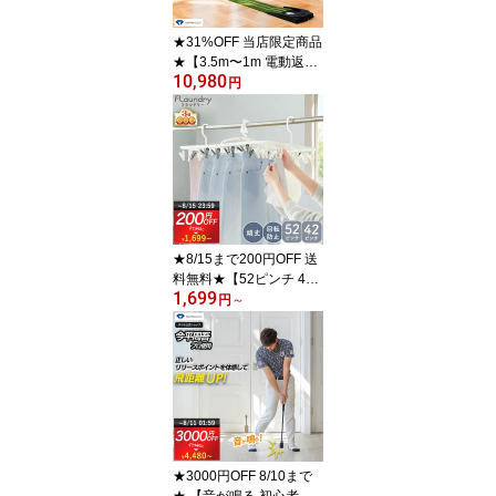
い 洗濯用品 寝具 人気
★31%OFF 当店限定商品
★【3.5m〜1m 電動返球
10,980
調節機能 USB駆動可能
円
ベント人工芝】パターマ
ット ミドルパット版 | 練
習器具 パター練習 ゴル
フ練習マット 自動返球
高速ベント 高密度 パタ
ー練習マット ゴルフマッ
ト パッティング練習 返
球機能
★8/15まで200円OFF 送
料無料★【52ピンチ 42
1,699
ピンチ ピンチ付替え可能
円
～
風対策 ダブル回転止め
付】大型 ピンチハンガー
｜ 洗濯ハンガー 角ハン
ガー 洗濯物干し ジーン
ズ 丈夫 長持ち 耐久性 回
転 傾かない 回転止めフ
ック 強風 マンション ベ
ランダ
★3000円OFF 8/10まで