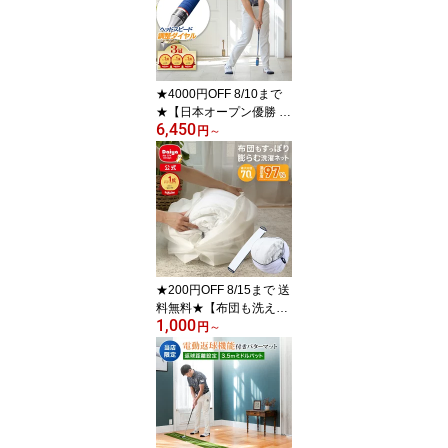
cmまで ブラシ そうじ シ
ューズ丸洗い ブラッシン
グネット 上履き用 洗濯
ブラシ きれい キレイ
★4000円OFF 8/10まで
★【日本オープン優勝 今
6,450
平周吾プロ推奨】 ヘッド
円
～
スピード調節可能 音が鳴
るスイング練習器具 | 飛
距離アップ ゴルフスイン
グ 練習器具 ドライバー
ヘッドスピード 室内 ア
プローチ スイング練習
ゴルフ練習 素振り 今平
周吾 素振り棒 スイング
★200円OFF 8/15まで 送
料無料★【布団も洗える!
1,000
当店限定商品 70cm】大
円
～
きくふくらむ洗濯ネット
| 衣替え 洗濯ネット 洗濯
ネット特大 布団用 乾燥
機対応 大型 大容量 布団
毛布 寝具用 掛け布団 タ
オル ドラム式 まとめ洗