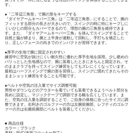
す。
●「二等辺三角形」で腕の形をキープする
『ダイヤアームキーパー三角』は「二等辺三角形」にすることで、腕の
フィットする部分の長さが大きいので、スイングの時に特にキープしに
くいひじの部分もカバーできるので、理想の腕の三角形を維持できま
す。また、『ダイヤアームキーパー三角』を挟んでスイングすることで
自然と脇が締まり、腕と上半身が連動して回転し、手打ちを矯正した
り、正しいフェースの向きでのインパクトが習得できます。
●厚手の生地で腕に固定されやすい
練習中に空気が抜けにくい耐久性に優れた厚手生地を採用。少し硬めの
パリっとした生地感なので、腕に装着したときにきちんと固定され、そ
のままクラブを持ってスイング練習をしてもズレにくくなっています。
最初はハーフスイングで腕の形を習得し、スイングに慣れてきたらその
ままショット練習をすることも可能です。
●ベルトや空気の注入量でサイズ調整可能
男性やダウンなどのアウターを着ていても装着できるようベルト部分を
長めに設定し、マジックテープで調節できる幅を広くしています。ま
た、空気の注入量を調節することで、ご自身の体格に合ったサイズに調
整できます。右利きのゴルファーの方は左腕前腕部、レフティのゴルフ
ァーの方は右腕前腕部にベルトを装着してください。
■ 商品仕様
カラー：ブラック
素材：PVC(表面フロッキー加工）