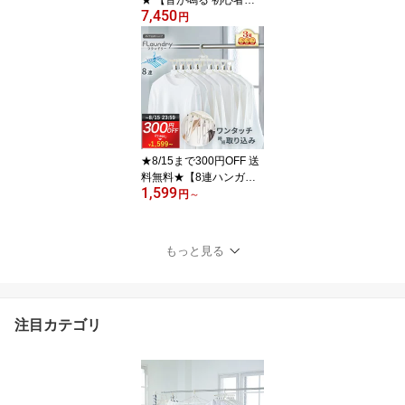
★ 【音が鳴る 初心者に
7,450
もおすすめ】音で飛距離
円
アップを目指す練習器具
| ゴルフスイング 練習器
具 ゴルフ練習 スイング
ヘッドスピード 素振り棒
練習 素振り スティック
室内 ゴルフ用品 ダイヤ
スイング525
★8/15まで300円OFF 送
料無料★【8連ハンガー
1,599
ワンタッチ たためる】
円
～
北欧風カラー 8枚干せる |
シャツ Tシャツ ハイネッ
ク タートルネック 取り
もっと見る
込み 簡単 薄型設計 丈夫
物干し竿 ベランダ ワイ
シャツ 洗濯物干し 洋服
洗濯干し ハンガー
注目カテゴリ