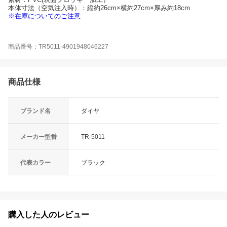
本体寸法（空気注入時）：縦約26cm×横約27cm×厚み約18cm
※在庫についてのご注意
商品番号：TR5011-4901948046227
商品仕様
ブランド名
ダイヤ
メーカー型番
TR-5011
代表カラー
ブラック
購入した人のレビュー