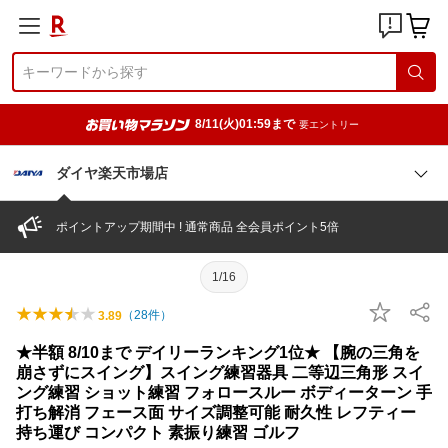
8/11(火)01:59まで
要エントリー
ダイヤ楽天市場店
ポイントアップ期間中 ! 通常商品 全会員ポイント5倍
1/16
（
28
件）
3.89
★半額 8/10まで デイリーランキング1位★ 【腕の三角を
崩さずにスイング】スイング練習器具 二等辺三角形 スイ
ング練習 ショット練習 フォロースルー ボディーターン 手
打ち解消 フェース面 サイズ調整可能 耐久性 レフティー
持ち運び コンパクト 素振り練習 ゴルフ