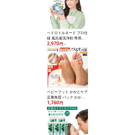
ヘドロトルネード プロ仕
様 風呂釜洗浄剤 専用カ
2,970
ップ 追い炊き 配管洗浄
円
～
剤 1つ穴 ふろがま洗浄剤
風呂釜洗浄 風呂釜洗浄剤
風呂ヘドロ プロ仕様 お
風呂掃除 カビ 除菌 風呂
ガマ洗浄剤 一つ穴 業務
用 ktcp
ベビーフット かかとケア
足裏角質 パック かかと
1,760
角質除去 角質取り フッ
円
トケア 削らない 角質ケ
ア 足裏ケア 足 パック フ
ットパック baby foot リ
ベルタ イージーパック
（60分/30分）