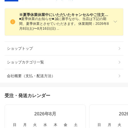
※夏季休業休業中にいただいたキャンセルやご注文変更の対応はできかねてしまいますことをご了承ください。
■夏季休業のお知らせ■ 誠に勝手ながら、当店は下記の期
間、夏季休業とさせていただきます。 休業期間：2026年8
月8日(土)〜8月16日(日)
ショップトップ
ショップカテゴリ一覧
会社概要（支払・配送方法）
受注・発送カレンダー
2026年8月
20
日
月
火
水
木
金
土
日
月
火