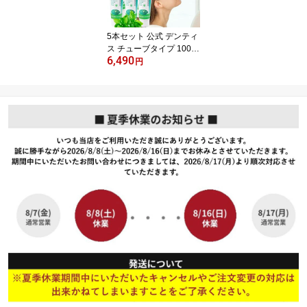
5本セット 公式 デンティ
ス チューブタイプ 100g
6,490
口臭 歯磨き粉 おすすめ
円
人気 口臭ケア 歯みがき
粉 はみがきこ オーラル
ケア ハミガキ粉 目覚め
てすぐ キス におい スッ
キリ 息ケア オリジナル
ミント DENTISTE リベ
ルタ