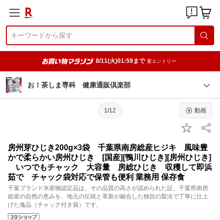
8/11(火)01:59まで
要エントリー
お！茶しま専科 健康通販倶楽部
1/12
動画
房州芽ひじき200g×3袋 千葉県南房総産ヒジキ 風味豊
かで柔らかい房州ひじき [国産][鴨川ひじき][房州ひじき]
いつでもチャック 大容量 房総ひじき 収穫して即浜
茹で チャック袋対応で保管も便利 業務用 保存食
千葉ブランド水産物認定品は、その品質の高さが認められた証。千葉県南房
総産の自然の恵みを、地元の伝統と革新が融合した独自の製法で丁寧に仕上
げた逸品（チャック付き袋）です。