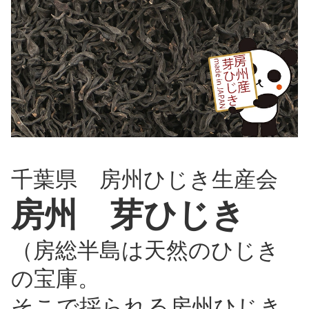
千葉県 房州ひじき生産会
房州 芽ひじき
（房総半島は天然のひじき
の宝庫。
そこで採られる房州ひじき