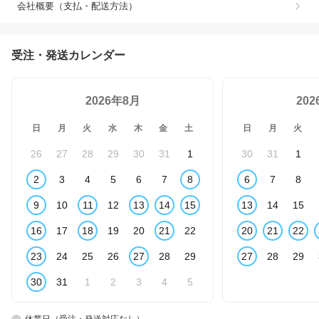
会社概要（支払・配送方法）
受注・発送カレンダー
2026年8月
20
日
月
火
水
木
金
土
日
月
火
26
27
28
29
30
31
1
30
31
1
2
3
4
5
6
7
8
6
7
8
9
10
11
12
13
14
15
13
14
15
16
17
18
19
20
21
22
20
21
22
23
24
25
26
27
28
29
27
28
29
30
31
1
2
3
4
5