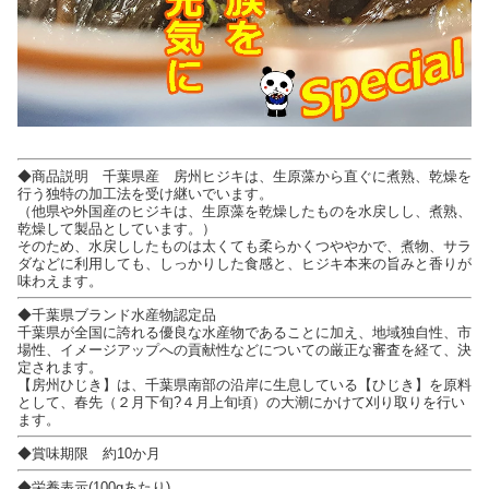
◆商品説明 千葉県産 房州ヒジキは、生原藻から直ぐに煮熟、乾燥を
行う独特の加工法を受け継いでいます。
（他県や外国産のヒジキは、生原藻を乾燥したものを水戻しし、煮熟、
乾燥して製品としています。）
そのため、水戻ししたものは太くても柔らかくつややかで、煮物、サラ
ダなどに利用しても、しっかりした食感と、ヒジキ本来の旨みと香りが
味わえます。
◆千葉県ブランド水産物認定品
千葉県が全国に誇れる優良な水産物であることに加え、地域独自性、市
場性、イメージアップへの貢献性などについての厳正な審査を経て、決
定されます。
【房州ひじき】は、千葉県南部の沿岸に生息している【ひじき】を原料
として、春先（２月下旬?４月上旬頃）の大潮にかけて刈り取りを行い
ます。
◆賞味期限 約10か月
◆栄養表示(100gあたり)