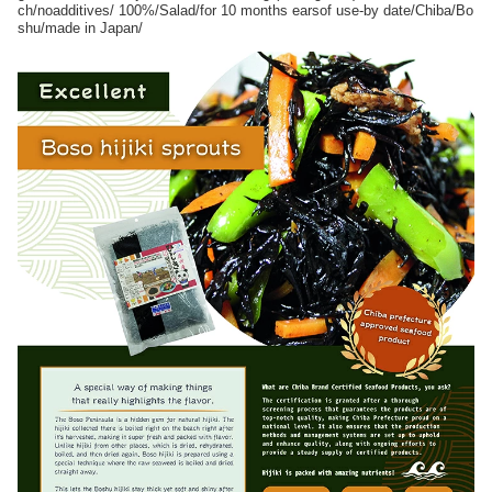
ch/noadditives/ 100%/Salad/for 10 months earsof use-by date/Chiba/Bo
shu/made in Japan/