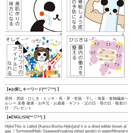
【■お探しキーワード(*^▽^*) 】
房州・房総・ひじき・ヒジキ・長・芽・乾燥・干し・海藻・食物繊維ヘ
ルシー 栄養 健康・お中元・お歳暮・ギフト・父の日・母の日・敬老の
日・プレゼント
【■ENGLISH(*^▽^*) 】
Hijiki/This is called [Kanso-Boshu-Hijiki]and it is a dried edible brown al
gae. / SimmeredHijiki Seaweed/soaking (dried goods) in water/Mineral-ri