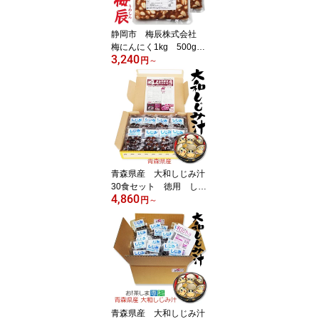
生黒糖ラテ Fresh Brown
Sugar Latte Raw Brow
静岡市 梅辰株式会社
n Sugar Latte
梅にんにく1kg 500g×2
3,240
袋 次の日もニオイがし
円
～
ない無臭にんにく 紀州南
高梅と国産かつお節で熟
成 かつお梅にんにく大
蒜ギフト 匂わない 漬物
漬け物 元祖 おかず ご飯
ご飯のお供 おとも 和食
和風 パリパリ食感が梅
辰うめしんのオリジナル
青森県産 大和しじみ汁
30食セット 徳用 しじ
4,860
みちゃん本舗株式会社
円
～
常温保存 保存食 生み
そ/生味噌/しじみ味噌汁
インスタント 即席 味噌
汁 シジミ 蜆 インスタ
ント味噌汁 常温保存 個
包装 殻付きしじみ 味噌
みそ 簡単調理 常温
青森県産 大和しじみ汁