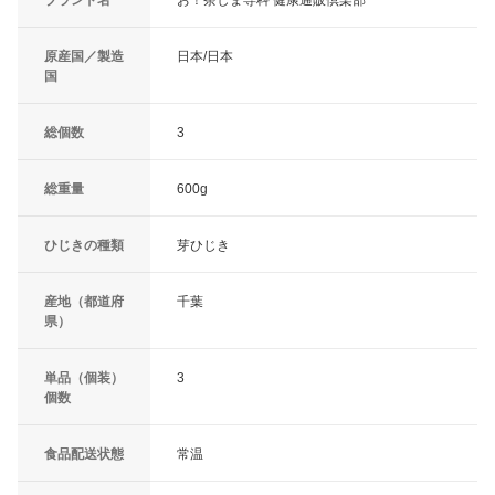
ブランド名
お！茶しま専科 健康通販倶楽部
原産国／製造
日本/日本
国
総個数
3
総重量
600g
ひじきの種類
芽ひじき
産地（都道府
千葉
県）
単品（個装）
3
個数
食品配送状態
常温