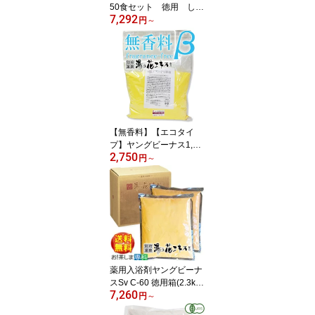
50食セット 徳用 しじ
7,292
みちゃん本舗株式会社
円
～
常温保存 保存食 青森
県産 しじみ味噌汁 イン
スタント 即席 味噌汁
シジミ 蜆 インスタント
味噌汁 常温保存 個包装
殻付きしじみ 味噌 みそ
簡単調理 常温
【無香料】【エコタイ
プ】ヤングビーナス1,80
2,750
0g CX-30β【ベータ】
円
～
湯躍 姉妹品【ヤングビ
ーナス薬品工業株式会
社】【足湯 入浴剤 あせ
も 天然 湯の花 赤ちゃ
ん】 別府温泉 湯の花エ
キス配合 粉末タイプ ギ
フト プレゼント 医薬部
外品 別府の湯 別府温泉
薬用入浴剤ヤングビーナ
YUYAKU
スSv C-60 徳用箱(2.3kg×
7,260
2袋) 【製造 ヤングビ
円
～
ーナス薬品工業】【足湯