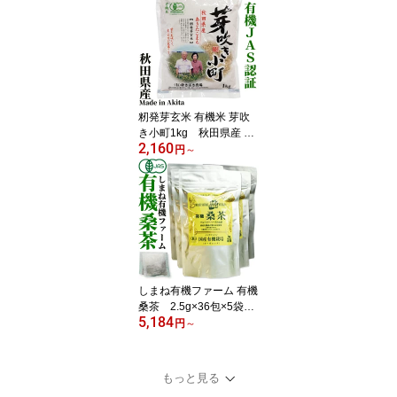
入浴剤 あせも 天然 湯の
花 赤ちゃん】 別府温泉
湯の花エキス配合 粉末タ
イプ ギフト プレゼント
医薬部外品 別府の湯 温
泉入浴剤 別府温泉 保湿
籾発芽玄米 有機米 芽吹
き小町1kg 秋田県産 あ
2,160
きたこまち 秋田県大潟
円
～
村産 JAS認証有機栽培
米 有限会社粋き活き農
場 井手教義 お米に混
ぜても、そのままでも美
味しい玄米です 玄米 発
芽玄米 米 コメ こめ 健康
お米 食物繊維 栄養 ギャ
バ ごはん 食品
しまね有機ファーム 有機
桑茶 2.5g×36包×5袋
5,184
【島根県桜江町桑葉生産
円
～
組合】しまね有機ファー
ム Q3MG/葉酸/ノ桑の
葉茶 国産 ティーバッ
もっと見る
グ 水出し カテキン お