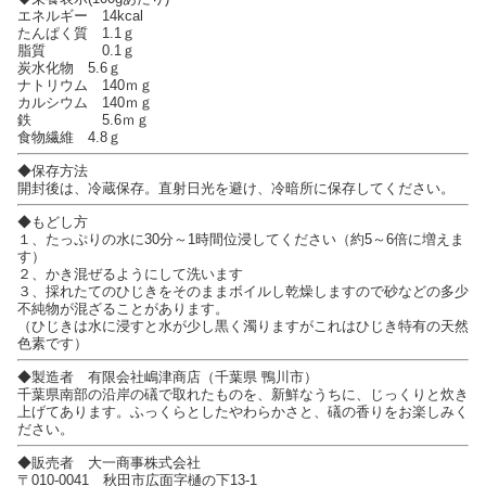
エネルギー 14kcal
たんぱく質 1.1ｇ
脂質 0.1ｇ
炭水化物 5.6ｇ
ナトリウム 140ｍｇ
カルシウム 140ｍｇ
鉄 5.6ｍｇ
食物繊維 4.8ｇ
◆保存方法
開封後は、冷蔵保存。直射日光を避け、冷暗所に保存してください。
◆もどし方
１、たっぷりの水に30分～1時間位浸してください（約5～6倍に増えま
す）
２、かき混ぜるようにして洗います
３、採れたてのひじきをそのままボイルし乾燥しますので砂などの多少
不純物が混ざることがあります。
（ひじきは水に浸すと水が少し黒く濁りますがこれはひじき特有の天然
色素です）
◆製造者 有限会社嶋津商店（千葉県 鴨川市）
千葉県南部の沿岸の礒で取れたものを、新鮮なうちに、じっくりと炊き
上げてあります。ふっくらとしたやわらかさと、礒の香りをお楽しみく
ださい。
◆販売者 大一商事株式会社
〒010-0041 秋田市広面字樋の下13-1