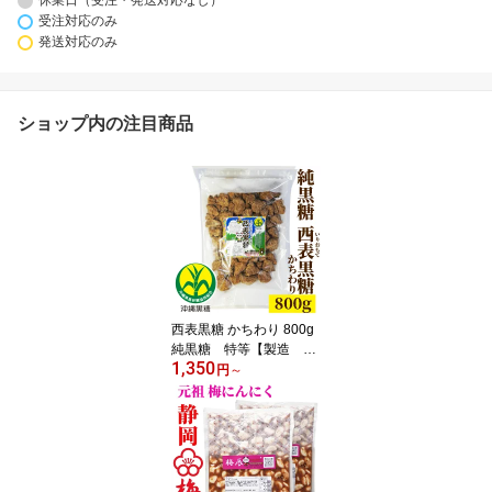
休業日（受注・発送対応なし）
受注対応のみ
発送対応のみ
ショップ内の注目商品
西表黒糖 かちわり 800g
純黒糖 特等【製造 西
1,350
表糖業株式会社】さとう
円
～
きび 黒砂糖 いつでも
チャック 大容量【コー
ヒー用砂糖 本黒糖】
【コーヒーシュガー】
【COFFEEHI SUGER】
いりおもて島 生黒糖