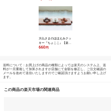
セ】なら おみやげ お取
り寄せ 奈良 名産 お土産
スイーツ
大仏さまのほほえみクッ
キー『ちょここ』【楽ギ
660
フ_のし】【楽ギフ_メッ
円
セ】なら おみやげ お取
り寄せ 奈良 名産 お土産
スイーツ
送料について：お買上げの商品の種類によっては楽天のシステム上、送
料が一旦重複して加算されますが店舗にて金額を修正し、ご注文確認の
メールを改めて送信いたしますのでご確認頂けますようお願い申し上げ
ます。
この商品の楽天市場の関連商品