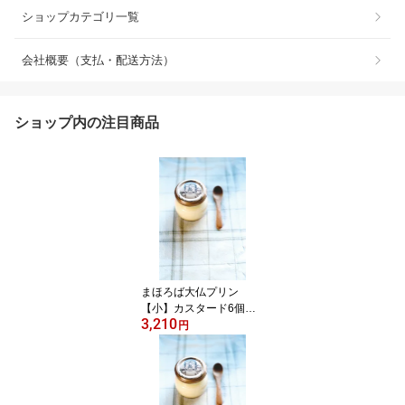
ショップカテゴリ一覧
会社概要（支払・配送方法）
ショップ内の注目商品
まほろば大仏プリン
【小】カスタード6個セ
3,210
ット(B-1)【楽ギフ_の
円
し】【楽ギフ_メッセ】
なら おみやげ お取り寄
せ 奈良 名産 お土産 スイ
ーツ お中元に