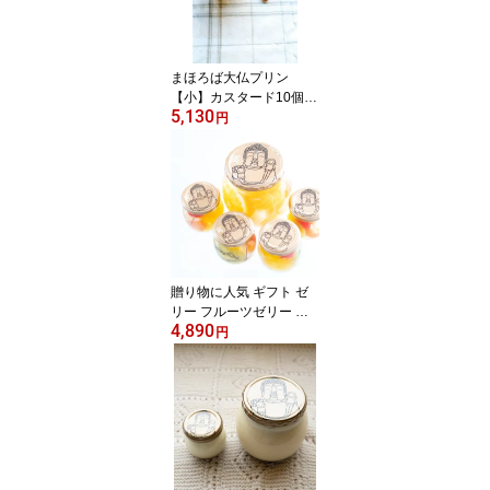
まほろば大仏プリン
【小】カスタード10個セ
5,130
ット(B-3)【楽ギフ_の
円
し】【楽ギフ_メッセ】
なら おみやげ お取り寄
せ 奈良 名産 お土産 スイ
ーツ お中元に
贈り物に人気 ギフト ゼ
リー フルーツゼリー ス
4,890
イーツセット｜【大仏さ
円
まのほほえみフルーツポ
ンチ・大1個／小4個セッ
ト】お中元に