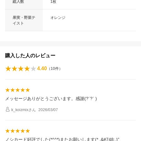
総入数
1枚
果実・野菜テ
オレンジ
イスト
購入した人のレビュー
4.40
（
10
件）
メッセージありがとうございます。感謝(?´?` )
k_koizmix
さん
2026/03/07
ノシカード好評でした(*^^*)またお願いします(* .&#748;.)"