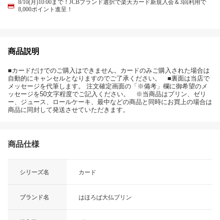
8/10(月)10:00まで！JCBブランド選択で楽天カード新規入会＆3回利用で
8,000ポイント進呈！
商品説明
■カードだけでのご購入はできません。カードのみご購入された場合は
自動的にキャンセルとなりますのでご了承ください。 ■裏面は当店で
メッセージを代筆します。 注文確定画面の「※備考」欄に御希望のメ
ッセージを50文字程度でご記入ください。 ※当商品はプリン、ゼリ
ー、ジュース、ロールケーキ、最中などの商品と同時にお買上の場合は
商品に同封して発送させていただきます。
商品仕様
シリーズ名
カード
ブランド名
はほろば大仏プリン