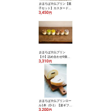
まほろば大仏プリン【親
子セット】カスタードセ
3,450
ット(C-1)【楽ギフ_の
円
し】【楽ギフ_メッセ】
なら おみやげ お取り寄
せ 奈良 名産 お土産 スイ
ーツ お中元に
まほろば大仏プリン
【小】詰め合わせ6個セ
3,310
ット(B-2)【楽ギフ_の
円
し】【楽ギフ_メッセ】
なら おみやげ お取り寄
せ 奈良 名産 お土産 スイ
ーツ お中元に
まほろば大仏プリンロー
ル1本（D-1）【楽ギフ_
3,200
のし】【楽ギフ_メッ
円