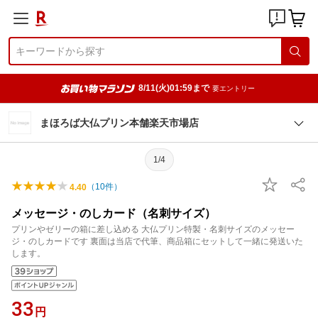
8/11(火)01:59まで
要エントリー
まほろば大仏プリン本舗楽天市場店
1/4
（
10
件）
4.40
メッセージ・のしカード（名刺サイズ）
プリンやゼリーの箱に差し込める 大仏プリン特製・名刺サイズのメッセー
ジ・のしカードです 裏面は当店で代筆、商品箱にセットして一緒に発送いた
します。
33
円