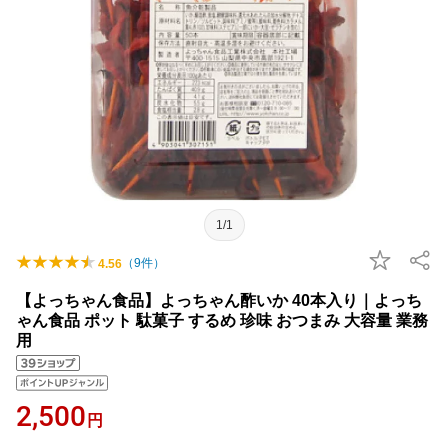
1/1
（
9
件）
4.56
【よっちゃん食品】よっちゃん酢いか 40本入り｜よっち
ゃん食品 ポット 駄菓子 するめ 珍味 おつまみ 大容量 業務
用
2,500
円