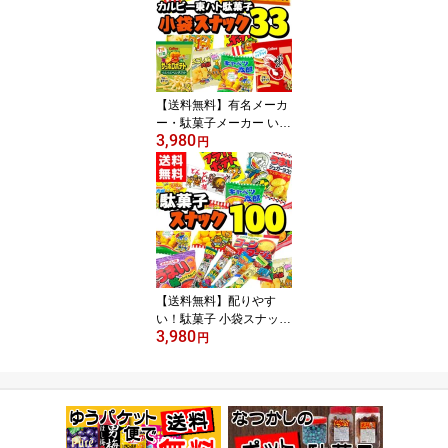
【送料無料】有名メーカ
ー・駄菓子メーカー いろ
3,980
いろ楽しめる スナック菓
円
子 小袋33袋 バラエティ
詰合せ
【送料無料】配りやす
い！駄菓子 小袋スナック
3,980
詰め合わせ たっぷり100
円
袋セット