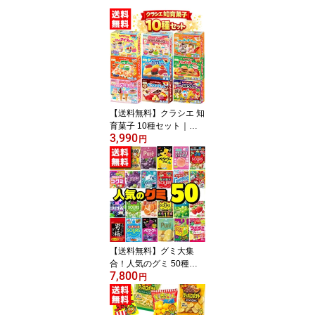
【送料無料】クラシエ 知
育菓子 10種セット｜豪
3,990
華 詰め合わせ お菓子セ
円
ット 作るお菓子 プレゼ
ント ギフト 子供 おうち
時間
【送料無料】グミ大集
合！人気のグミ 50種詰
7,800
め合わせ食べくらべセッ
円
ト