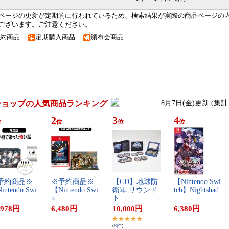
ページの更新が定期的に行われているため、検索結果が実際の商品ページの
ございます。ご注意ください。
予約商品
定期購入商品
頒布会商品
ショップの人気商品ランキング
8月7日(金)更新 (集
2
3
4
位
位
位
位
予​約​商​品​※​
※​予​約​商​品​※​
【​C​D​】​地​球​防​
【​N​i​n​t​e​n​d​o​ ​S​w​i​
​n​t​e​n​d​o​ ​S​w​i​
【​N​i​n​t​e​n​d​o​ ​S​w​i​
衛​軍​ ​サ​ウ​ン​ド​
t​c​h​】​N​i​g​h​t​s​h​a​d​
…
t​c​…
ト​…
…
,978
円
6,480
円
10,000
円
6,380
円
(
8
件
)