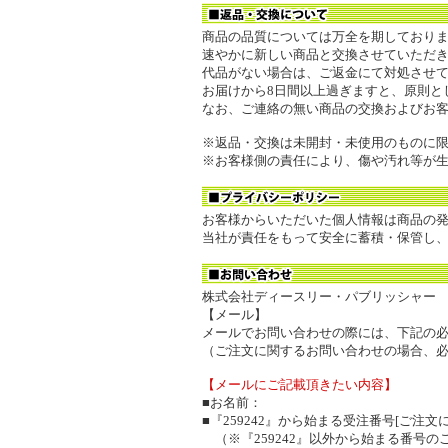
商品の品質については万全を期しておりま
速やかに新しい商品と交換させていただ
代品がない場合は、ご返金にて対処させ
お届けから8日間以上過ぎますと、原則と
なお、ご連絡の無い商品の交換およびお
※返品・交換は未開封・未使用のものに
※お客様側の責任により、傷や汚れ等が
お客様からいただいた個人情報は商品の
当社が責任をもって安全に蓄積・保管し
株式会社ディースリー・パブリッシャー
【メール】
メールでお問い合わせの際には、下記の
（ご注文に関するお問い合わせの場合、
【メールにご記載頂きたい内容】
■お名前：
■『259242』から始まる受注番号[ご注
（※『259242』以外から始まる番号