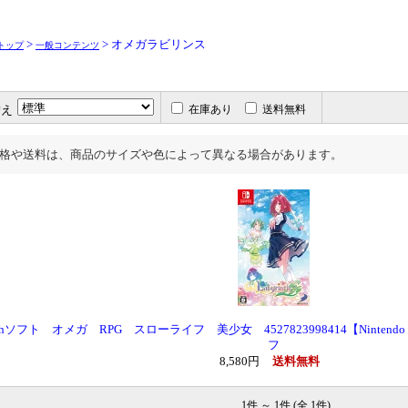
>
> オメガラビリンス
トップ
一般コンテンツ
替え
在庫あり
送料無料
格や送料は、商品のサイズや色によって異なる場合があります。
tchソフト オメガ RPG スローライフ 美少女 4527823998414【Nintend
フ
8,580円
送料無料
1件 ～ 1件 (全 1件)