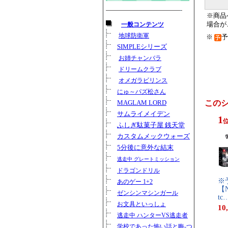
※商品
一般コンテンツ
場合が
地球防衛軍
※
SIMPLEシリーズ
お姉チャンバラ
ドリームクラブ
オメガラビリンス
にゅ～パズ松さん
MAGLAM LORD
この
サムライメイデン
1
ふしぎ駄菓子屋 銭天堂
カスタムメックウォーズ
5分後に意外な結末
逃走中 グレートミッション
ドラゴンドリル
※​
あのゲー 1+2
【​N​i
ゼンシンマシンガール
t​c​
お文具といっしょ
10
逃走中 ハンターVS逃走者
学校であった怖い話と晦-つ