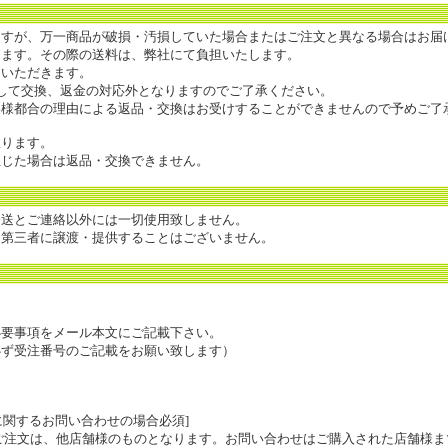
すが、万一商品が破損・汚損していた場合またはご注文と異なる場合はお届
きます。その際の送料は、弊社にて負担いたします。
ていただきます。
して交換、返金の対応外となりますのでご了承ください。
客様都合の理由による返品・交換はお受けすることができませんので予めご了
限ります。
生じた場合は返品・交換できません。
発送とご連絡以外には一切使用致しません。
、第三者に譲渡・提供することはございません。
必要事項をメール本文にご記載下さい。
必ず受注番号のご記載をお願い致します）
文に関するお問い合わせの場合必須]
のご注文は、他店舗様のものとなります。お問い合わせはご購入された店舗様