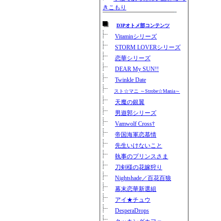
きこもり
D3Pオトメ部コンテンツ
Vitaminシリーズ
STORM LOVERシリーズ
恋華シリーズ
DEAR My SUN!!
Twinkle Date
スト☆マニ ～Strobe☆Mania～
天魔の銀翼
男遊郭シリーズ
Vamwolf Cross†
帝国海軍恋慕情
先生いけないこと
執事のプリンスさま
刀剣様の花嫁狩り
Nightshade／百花百狼
幕末恋華新選組
アイ★チュウ
DesperaDrops