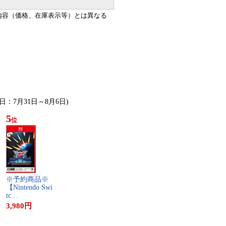
内容（価格、在庫表示等）とは異なる
計日：7月31日～8月6日)
5
位
※​予​約​商​品​※​
【​N​i​n​t​e​n​d​o​ ​S​w​i​
t​c​…
3,980
円