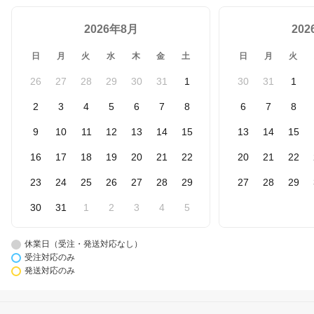
2026年8月
20
日
月
火
水
木
金
土
日
月
火
26
27
28
29
30
31
1
30
31
1
2
3
4
5
6
7
8
6
7
8
9
10
11
12
13
14
15
13
14
15
16
17
18
19
20
21
22
20
21
22
23
24
25
26
27
28
29
27
28
29
30
31
1
2
3
4
5
休業日（受注・発送対応なし）
受注対応のみ
発送対応のみ