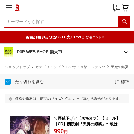
8/11(火)01:59まで
要エントリー
D3P WEB SHOP 楽天
市
ショップトップ
カテゴリトップ
D3Pオトメ部コンテンツ
天魔の銀翼
売り切れを含む
標準
価格や送料は、商品のサイズや色によって異なる場合があります。
＼再値下げ／【70%オフ】【セール】
【CD】朗読劇『天魔の銀翼』〜敵は本
能寺にあり〜
990
円