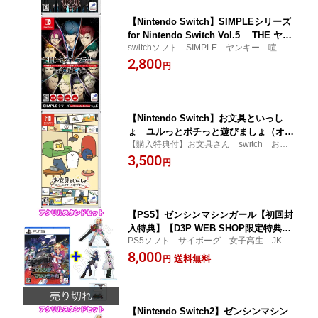
【Nintendo Switch】SIMPLEシリーズ
for Nintendo Switch Vol.5 THE ヤン
switchソフト SIMPLE ヤンキー 喧嘩バ
キーブラザー
トル アクション HAC-P-BD2SA
2,800
円
【Nintendo Switch】お文具といっし
ょ ユルっとポチっと遊びましょ（オリ
【購入特典付】お文具さん switch お文
ジナルクリアポーチ付）
具といっしょ クリアポーチ
3,500
円
【PS5】ゼンシンマシンガール【初回封
入特典】【D3P WEB SHOP限定特典】
PS5ソフト サイボーグ 女子高生 JK
／アクリルスタンドセット
マシンガール
8,000
送料無料
円
【Nintendo Switch2】ゼンシンマシン