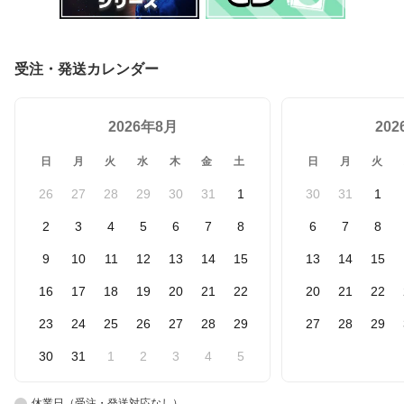
受注・発送カレンダー
2026年8月
20
日
月
火
水
木
金
土
日
月
火
26
27
28
29
30
31
1
30
31
1
2
3
4
5
6
7
8
6
7
8
9
10
11
12
13
14
15
13
14
15
16
17
18
19
20
21
22
20
21
22
23
24
25
26
27
28
29
27
28
29
30
31
1
2
3
4
5
休業日（受注・発送対応なし）