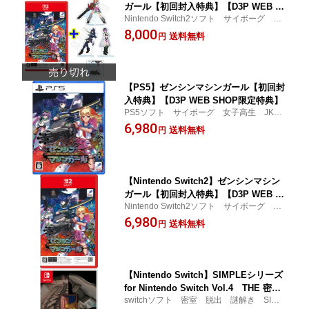
ガール【初回封入特典】【D3P WEB S
Nintendo Switch2ソフト サイボーグ 女
HOP限定特典】／アクリルスタンドセッ
子高生 JK マシンガール
8,000
ト
送料無料
円
【PS5】ゼンシンマシンガール【初回封
入特典】【D3P WEB SHOP限定特典】
PS5ソフト サイボーグ 女子高生 JK
マシンガール
6,980
送料無料
円
【Nintendo Switch2】ゼンシンマシン
ガール【初回封入特典】【D3P WEB S
Nintendo Switch2ソフト サイボーグ 女
HOP限定特典】
子高生 JK マシンガール
6,980
送料無料
円
【Nintendo Switch】SIMPLEシリーズ
for Nintendo Switch Vol.4 THE 密室
switchソフト 密室 脱出 謎解き SIMP
からの脱出 世にも奇妙な4つの話（エピ