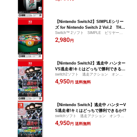
【Nintendo Switch2】SIMPLEシリー
ズ for Nintendo Switch 2 Vol.2 THE
Switch™ 2ソフト SIMPLE ビリヤード
ビリヤード
スポーツ POT-P-AA49A
2,980
円
【Nintendo Switch2】逃走中 ハンター
VS逃走者!キミはどっちで勝利できる
switch2ソフト 逃走アクション オンライ
か!?
ンプレイ対応 POT-P-AA56A
4,950
送料無料
円
【Nintendo Switch】逃走中 ハンターV
S逃走者!キミはどっちで勝利できるか!?
switchソフト 逃走アクション オンライ
ンプレイ対応 HAC-P-BM6MA
4,950
送料無料
円