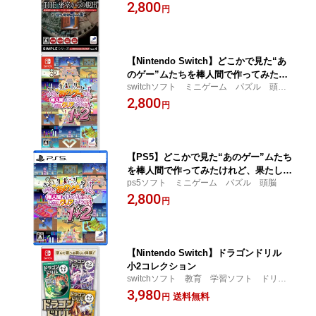
LE HAC-P-BLW9A
2,800
ソード）
円
【Nintendo Switch】どこかで見た“あ
のゲー”ムたちを棒人間で作ってみたけ
switchソフト ミニゲーム パズル 頭
れど、果たしてあなたはクリアできるの
脳 HAC-P-BKRXA
2,800
か？1+2
円
【PS5】どこかで見た“あのゲー”ムたち
を棒人間で作ってみたけれど、果たして
ps5ソフト ミニゲーム パズル 頭脳
あなたはクリアできるのか？1+2
2,800
円
【Nintendo Switch】ドラゴンドリル
小2コレクション
switchソフト 教育 学習ソフト ドリ
ル 勉強 小学生 HAC-P-BKZ4A
3,980
送料無料
円