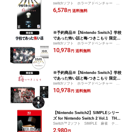
switchソフト ホラーアドベンチャー 学
WEB SHOP店舗特典】
校 怖い話 つきこもり HAC-P-BVJ5A
6,578
送料無料
円
※予約商品※【Nintendo Switch】学校
であった怖い話と晦-つきこもり 限定版
switchソフト ホラーアドベンチャー 学
『学校であった怖い話』エディション
校であった怖い話
10,978
【D3P WEB SHOP店舗特典】
送料無料
円
※予約商品※【Nintendo Switch】学校
であった怖い話と晦-つきこもり 限定版
switchソフト ホラーアドベンチャー つ
『晦-つきこもり』エディション【D3P
きこもり
10,978
WEB SHOP店舗特典】
送料無料
円
【Nintendo Switch2】SIMPLEシリー
ズ for Nintendo Switch 2 Vol.1 THE
Switch™ 2ソフト SIMPLE 麻雀 テーブ
麻雀
ル POT-P-ABD4A
2,980
円