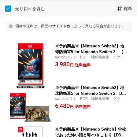
売り切れを含む
標準
価格や送料は、商品のサイズや色によって異なる場合があります。
※予約商品※【Nintendo Switch2】地
球防衛軍5 for Nintendo Switch 2 【初
switchソフト EDF 地球防衛軍 アクシ
回封入特典】【D3P WEB SHOP店舗特
ョン シューティング POT-P-AB4YA
3,980
典】
送料無料
円
※予約商品※【Nintendo Switch2】地
球防衛軍5 for Nintendo Switch 2 D3P
switchソフト EDF 地球防衛軍 アクシ
WEB SHOP限定パック【初回封入特
ョン シューティング 限定パック アク
6,480
典】【D3P WEB SHOP店舗特典】【オ
送料無料
円
リルジオラマ
リジナル限定特典アクリルジオラマ】
※予約商品※【Nintendo Switch】学校
であった怖い話と晦-つきこもり【D3P