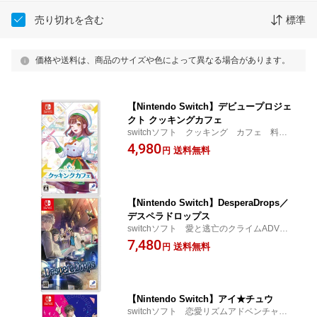
売り切れを含む
標準
価格や送料は、商品のサイズや色によって異なる場合があります。
【Nintendo Switch】デビュープロジェ
クト クッキングカフェ
switchソフト クッキング カフェ 料理
ゲーム HAC-P-BJ7QA
4,980
送料無料
円
【Nintendo Switch】DesperaDrops／
デスペラドロップス
switchソフト 愛と逃亡のクライムADV H
AC-P-BD39A
7,480
送料無料
円
【Nintendo Switch】アイ★チュウ
switchソフト 恋愛リズムアドベンチャ