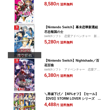
ー アイチュウ HAC-P-A5XXA
8,580
送料無料
円
【Nintendo Switch】幕末恋華新選組
尽忠報国の士
switchソフト 恋愛アドベンチャー 新選
組 幕末
5,280
送料無料
円
【Nintendo Switch】Nightshade／百
花百狼
switchソフト アドベンチャー 恋愛アド
ベンチャー
6,380
送料無料
円
＼再値下げ／【40%オフ】【セール】
【DVD】STORM LOVER シリーズ 合
同バカップル祭
4,488
送料無料
円