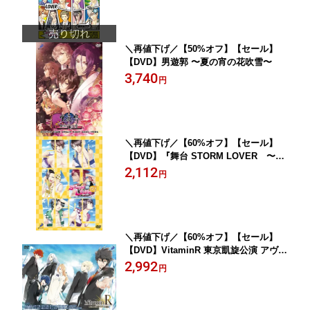
＼再値下げ／【50%オフ】【セール】
【DVD】男遊郭 〜夏の宵の花吹雪〜
3,740
円
＼再値下げ／【60%オフ】【セール】
【DVD】『舞台 STORM LOVER 〜波
打ち際の王子SUMMER 改！〜』
2,112
円
＼再値下げ／【60%オフ】【セール】
【DVD】VitaminR 東京凱旋公演 アヴニ
ール組曲
2,992
円