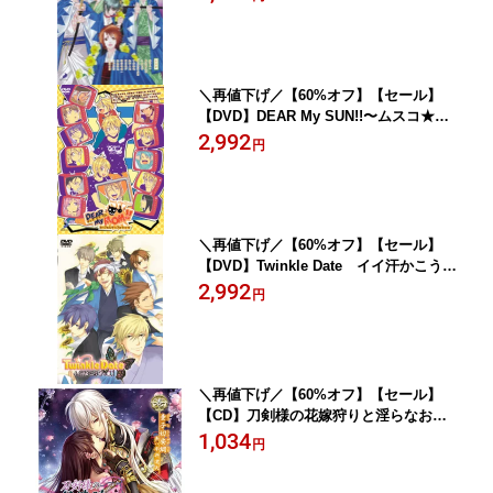
＼再値下げ／【60%オフ】【セール】
【DVD】DEAR My SUN!!〜ムスコ★育
成★狂騒曲『DEAR My MOM!!〜ホップ
2,992
円
★ステップ★ライブ！〜』
＼再値下げ／【60%オフ】【セール】
【DVD】Twinkle Date イイ汗かこうぜ
っ夏！
2,992
円
＼再値下げ／【60%オフ】【セール】
【CD】刀剣様の花嫁狩りと淫らなお手
入れ「壱」童子切安綱
1,034
円