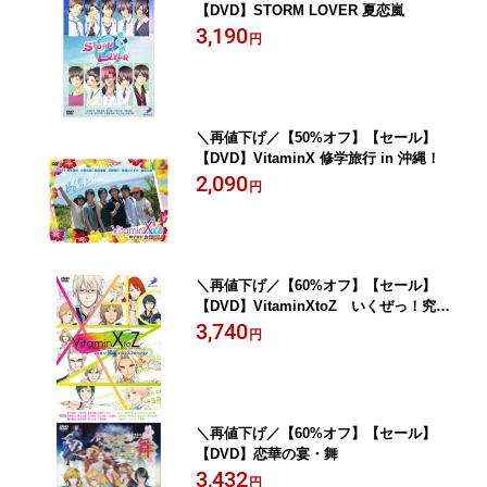
【DVD】STORM LOVER 夏恋嵐
3,190
円
＼再値下げ／【50%オフ】【セール】
【DVD】VitaminX 修学旅行 in 沖縄！
2,090
円
＼再値下げ／【60%オフ】【セール】
【DVD】VitaminXtoZ いくぜっ！究極
(ハイパー)★エクスプロージョン
3,740
円
＼再値下げ／【60%オフ】【セール】
【DVD】恋華の宴・舞
3,432
円