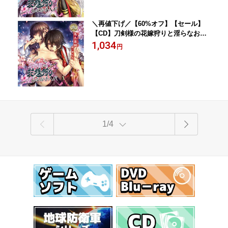
＼再値下げ／【60%オフ】【セール】
【CD】刀剣様の花嫁狩りと淫らなお手
入れ「弐」鬼丸国綱
1,034
円
1/4