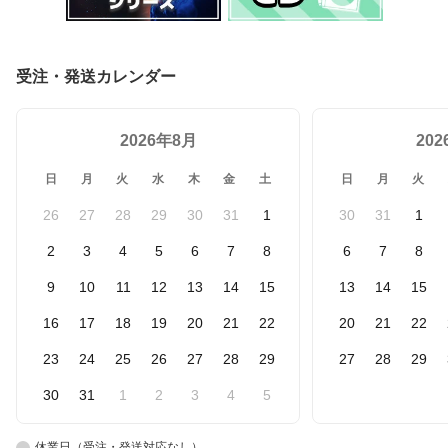
受注・発送カレンダー
2026年8月
20
日
月
火
水
木
金
土
日
月
火
26
27
28
29
30
31
1
30
31
1
2
3
4
5
6
7
8
6
7
8
9
10
11
12
13
14
15
13
14
15
16
17
18
19
20
21
22
20
21
22
23
24
25
26
27
28
29
27
28
29
30
31
1
2
3
4
5
休業日（受注・発送対応なし）