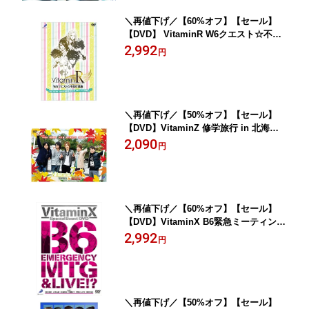
＼再値下げ／【60%オフ】【セール】
【DVD】 VitaminR W6クエスト☆不良
行進曲
2,992
円
＼再値下げ／【50%オフ】【セール】
【DVD】VitaminZ 修学旅行 in 北海
道！
2,090
円
＼再値下げ／【60%オフ】【セール】
【DVD】VitaminX B6緊急ミーティング
＆ライブ!?
2,992
円
＼再値下げ／【50%オフ】【セール】