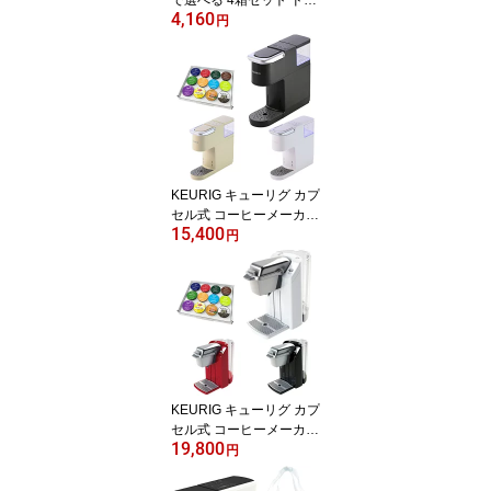
4,160
ップポッド 専用カプセル
円
【レギュラーコーヒー＆
ティー】(12個入×4箱)
KEURIG キューリグ カプ
セル式 コーヒーメーカー
15,400
KB-01【お試しK-Cup12
円
種類付きのお買い得セッ
ト！】
KEURIG キューリグ カプ
セル式 コーヒーメーカー
19,800
BS300【お試しK-Cup12
円
種類付きのお買い得セッ
ト！】