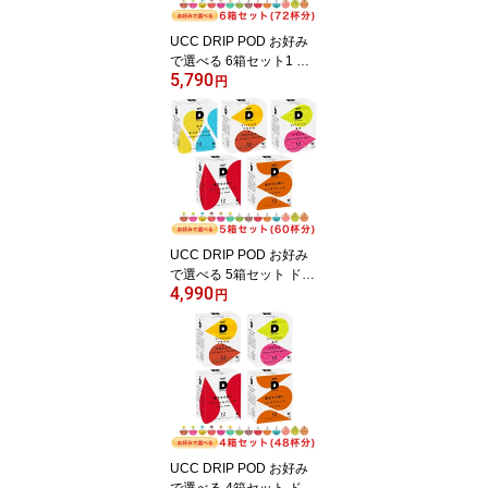
UCC DRIP POD お好み
で選べる 6箱セット1 ド
5,790
リップポッド 専用カプセ
円
ル【レギュラーコーヒー
＆ティー】(12個入×6箱)
UCC DRIP POD お好み
で選べる 5箱セット ドリ
4,990
ップポッド 専用カプセル
円
【レギュラーコーヒー＆
ティー】(12個入×5箱)
UCC DRIP POD お好み
で選べる 4箱セット ドリ