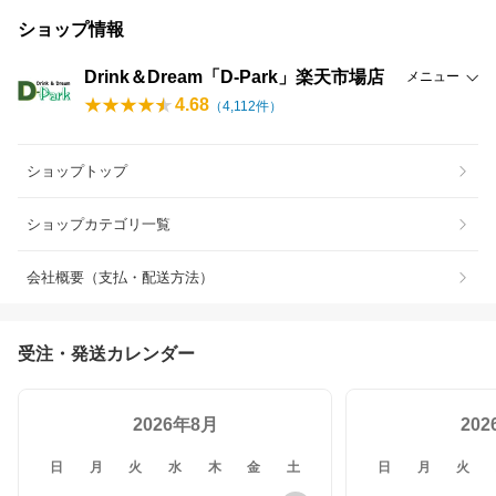
ショップ情報
Drink＆Dream「D-Park」楽天市場店
メニュー
4.68
（
4,112
件）
ショップトップ
ショップカテゴリ一覧
会社概要（支払・配送方法）
受注・発送カレンダー
2026年8月
20
日
月
火
水
木
金
土
日
月
火