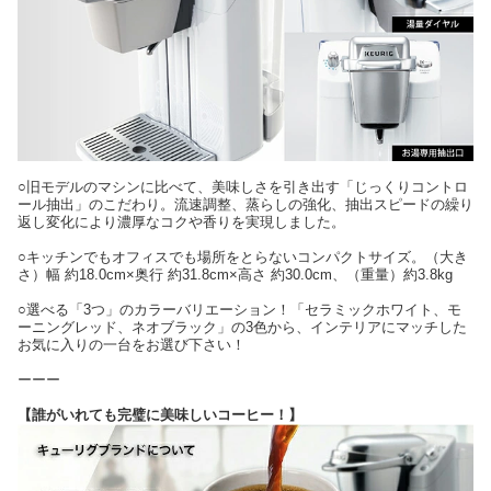
○旧モデルのマシンに比べて、美味しさを引き出す「じっくりコントロ
ール抽出」のこだわり。流速調整、蒸らしの強化、抽出スピードの繰り
返し変化により濃厚なコクや香りを実現しました。
○キッチンでもオフィスでも場所をとらないコンパクトサイズ。（大き
さ）幅 約18.0cm×奥行 約31.8cm×高さ 約30.0cm、（重量）約3.8kg
○選べる「3つ」のカラーバリエーション！「セラミックホワイト、モ
ーニングレッド、ネオブラック」の3色から、インテリアにマッチした
お気に入りの一台をお選び下さい！
ーーー
【誰がいれても完璧に美味しいコーヒー！】