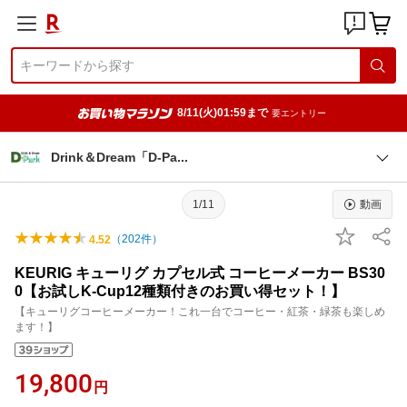
8/11(火)01:59まで
要エントリー
Drink＆Dream「D-P
a
1/11
動画
（
202
件）
4.52
KEURIG キューリグ カプセル式 コーヒーメーカー BS30
0【お試しK-Cup12種類付きのお買い得セット！】
【キューリグコーヒーメーカー！これ一台でコーヒー・紅茶・緑茶も楽しめ
ます！】
19,800
円