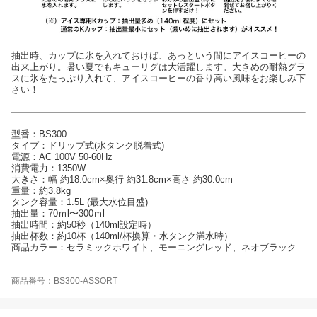
抽出時、カップに氷を入れておけば、あっという間にアイスコーヒーの
出来上がり。暑い夏でもキューリグは大活躍します。大きめの耐熱グラ
スに氷をたっぷり入れて、アイスコーヒーの香り高い風味をお楽しみ下
さい！
型番：BS300
タイプ：ドリップ式(水タンク脱着式)
電源：AC 100V 50-60Hz
消費電力：1350W
大きさ：幅 約18.0cm×奥行 約31.8cm×高さ 約30.0cm
重量：約3.8kg
タンク容量：1.5L (最大水位目盛)
抽出量：70ｍl〜300ｍl
抽出時間：約50秒（140ml設定時）
抽出杯数：約10杯（140ml/杯換算・水タンク満水時）
商品カラー：セラミックホワイト、モーニングレッド、ネオブラック
商品番号：BS300-ASSORT