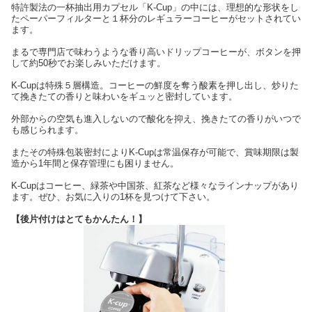
特許製法の一杯抽出用カプセル「K-Cup」の中には、理想的な形状をし
たペーパーフィルターと１杯分のレギュラーコーヒーがセットされてい
ます。
まるで専門店で味わうような香り高いドリップコーヒーが、ボタンを押
して約50秒でお楽しみいただけます。
K-Cupは特殊５層構造。コーヒーの鮮度を奪う酸素を押し出し、炒りた
て挽きたての香りと味わいをギュッと密封しています。
外部からの空気も進入しないので酸化を抑え、挽きたての香りがいつで
も感じられます。
またその特殊包装密封によりK-Cupは常温保存が可能で、賞味期限は製
造から1年間と保存管理にも困りません。
K-Cupはコーヒー、緑茶や中国茶、紅茶など様々なラインナップがあり
ます。ぜひ、お気に入りの1杯を見つけて下さい。
【後片付けはとてもかんたん！】