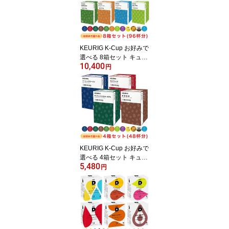
KEURIG K-Cup お好みで
選べる 8箱セット キュー
10,400
リグ Kカップ コーヒーメ
円
ーカー 専用カプセル【レ
ギュラーコーヒー＆ティ
ー】(12個入×8箱)
KEURIG K-Cup お好みで
選べる 4箱セット キュー
5,480
リグ Kカップ コーヒーメ
円
ーカー 専用カプセル【レ
ギュラーコーヒー＆ティ
ー】(12個入×4箱)