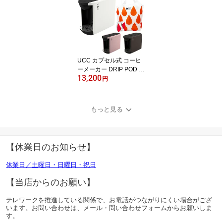
UCC カプセル式 コーヒ
ーメーカー DRIP POD ド
13,200
リップポッド DP3【台数
円
限定！UCC DRIP POD
オリジナルトートバッグ
とスペシャルブレンド1
もっと見る
箱付きのお買い得セッ
ト！】
【休業日のお知らせ】
休業日／土曜日・日曜日・祝日
【当店からのお願い】
テレワークを推進している関係で、お電話がつながりにくい場合がござ
います。お問い合わせは、メール・問い合わせフォームからお願いしま
す。