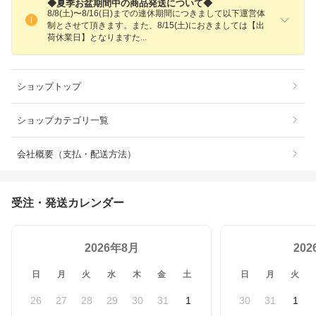
◆夏季お盆期間中の商品発送について◆
8/8(土)〜8/16(日)までの連休期間につきまして以下運営体
制とさせて頂きます。また、8/15(土)におきましては【出
荷休業日】となります
た
ショップトップ
ショップカテゴリ一覧
会社概要（支払・配送方法）
受注・発送カレンダー
2026年8月
20
日
月
火
水
木
金
土
日
月
火
26
27
28
29
30
31
1
30
31
1