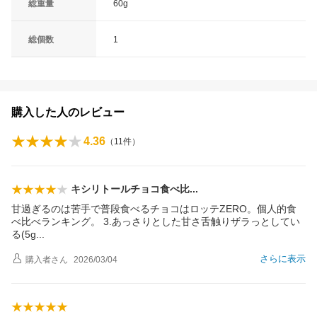
総重量
60g
総個数
1
購入した人のレビュー
4.36
（
11
件）
キシリトールチョコ食べ
比
甘過ぎるのは苦手で普段食べるチョコはロッテZERO。個人的食
べ比べランキング。 3.あっさりとした甘さ舌触りザラっとしてい
る(5
g
さらに表示
購入者
さん
2026/03/04