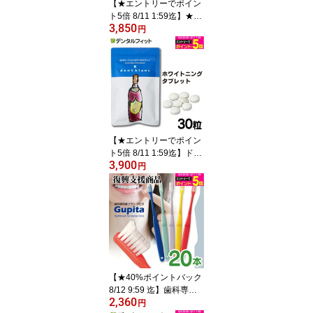
【★エントリーでポイン
ト5倍 8/11 1:59迄】★S
3,850
NS・TVメディアで話題
円
の美容本で紹介《メーカ
ー正規販売店》口輪筋 表
情筋 トレーニング マッ
サージ ほうれい線 リフ
トアップ 小顔 Stretch Or
al ストレッチオーラル 1
本【メール便選択で送料
無料】
【★エントリーでポイン
ト5倍 8/11 1:59迄】ドン
3,900
ブラン 1袋36g(30粒) ホ
円
ワイトニング 口臭ケア
サプリメント ステインケ
ア デンタルタブレット
ヒドロキシアパタイト含
有食品 アパガードリナメ
ル【dentblanc 乳酸菌】
【メール便選択で送料無
料】
【★40%ポイントバック
8/12 9:59 迄】歯科専用
2,360
歯ブラシ Gupita グピタ
円