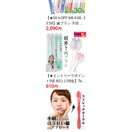
【★50％OFF 8/8 0:00- 2
3:59】歯ブラシ 子供 ま
2,090
とめ買い 子供向けキャラ
円
クター歯ブラシ30本セッ
ト (トミカ・キティ・ド
ラえもん・シナモロー
ル・なまえ・スヌーピ
ー・最強王図鑑)【宅配便
発送商品】 個包装 【送
料無料】
【★エントリーでポイン
ト5倍 8/11 1:59迄】Tate.
610
縦磨き歯ブラシ 選べるサ
円
～
イズ(レギュラー/ミニ)と
本数(1本/2本/3本/5本)
【歯科衛生士監修 タテ磨
き 山型 花型 歯ブラシ Ts
ukimura Shop Tate.縦磨
き歯ブラシ店】