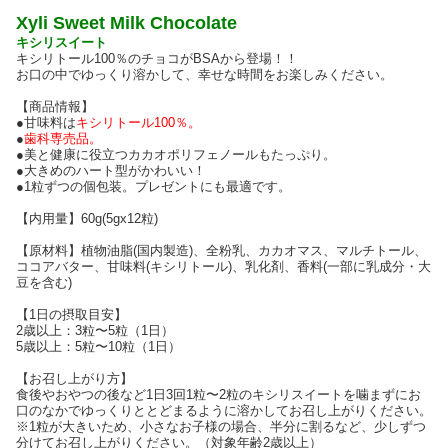
Xyli Sweet Milk Chocolate
キシリスイート
キシリトール100％のチョコがBSAから登場！！
お口の中でゆっくり溶かして、幸せな時間をお楽しみください。
【商品情報】
●甘味料は
キシリトール100％。
●
歯科専売品。
●美と健康に役立つカカオポリフェノールもたっぷり。
●大きめのハート型がかわいい！
●1粒ずつの個包装。プレゼントにも最適です。
【内用量】60g(5gx12粒)
【原材料】植物油脂(国内製造)、全粉乳、カカオマス、マルチトール、
ココアバター、甘味料(キシリトール)、乳化剤、香料(一部に乳成分・大
豆を含む)
【1日の摂取目安】
2歳以上：3粒〜5粒（1日）
5歳以上：5粒〜10粒（1日）
【お召し上がり方】
食後やおやつの後など1日3回1粒〜2粒のキシリスイートを噛まずにお
口のなかでゆっくりととどまるように溶かしてお召し上がりください。
※1粒が大きいため、小さなお子様の場合、半分に割るなど、少しずつ
分けてお召し上がりください。（対象年齢2歳以上）