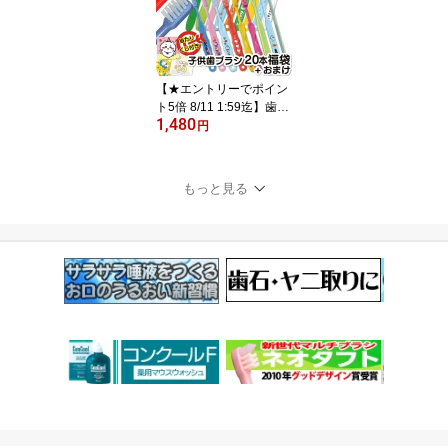
ント消費【メール便選択
で送料無料】
【★エントリーでポイン
ト5倍 8/11 1:59迄】歯ブ
1,480
ラシ まとめ買い 子供 子
円
ども用歯ブラシアソート
20本セット福袋【キャラ
クターシール1枚おまけ
もっと見る
付き】※返品不可（メー
ル便2点まで）【メール
便選択で送料無料】