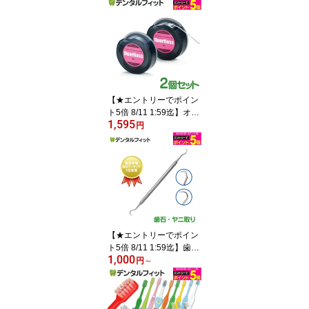
(毛のかたさ：Mふつう／
Sやわらかめ) 20本 (メー
ル便3点まで) 【メール便
選択で送料無料】／ 理想
の歯ブラシ 全5色 個包装
／ 復興支援商品 新生活
【★エントリーでポイン
ト5倍 8/11 1:59迄】オー
1,595
ラルケア フロアフロス 4
円
5m 【fluorfloss】2個セッ
ト (メール便9点まで)
【メール便選択で送料無
料】
【★エントリーでポイン
ト5倍 8/11 1:59迄】歯石
1,000
取り スケーラー H5-33 1
円
～
本(両刃鎌形) 【歯垢取り
ヤニ取り 歯石取り 着色
汚れ ポイント消化 ポイ