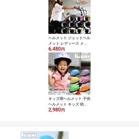
ヘルメット ジェットヘル
メット レディース メン
6,480
ズ バイク オープンフェ
円
イス 全12色 シールド付
全排気量 原付 シールド
全排気量対応 おしゃれ
ジェット SG SG規格
キッズ用ヘルメット 子供
ヘルメット キッズ 幼児 2
2,980
歳 ～ 5歳 / 5歳 ～ 12歳 2
円
サイズ 6カラ― SG規格
幼児用ヘルメット キッズ
ヘルメット 子供用ヘルメ
ット 【 送料無料 】