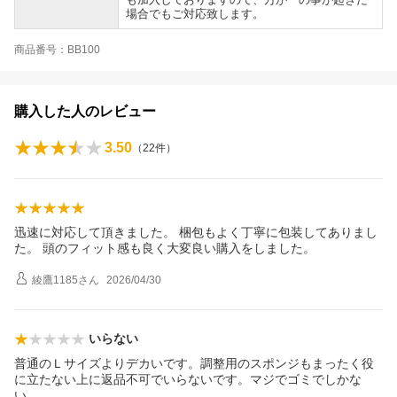
場合でもご対応致します。
商品番号：BB100
購入した人のレビュー
3.50
（
22
件）
迅速に対応して頂きました。 梱包もよく丁寧に包装してありまし
た。 頭のフィット感も良く大変良い購入をしました。
綾鷹1185
さん
2026/04/30
いらない
普通のＬサイズよりデカいです。調整用のスポンジもまったく役
に立たない上に返品不可でいらないです。マジでゴミでしかな
い。