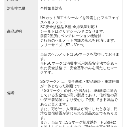
対応排気量
全排気量対応
UVカット加工のシールドを装備したフルフェイ
スヘルメット！
SG安全規格品 B種 全排気量対応！
商品説明
シールドはクリアシールドになります。
前面2箇所にベンチレーション機能付！
走行時のヘルメット内部の蒸れを解消します。
フリーサイズ（57～60cm）
当店のヘルメットはSGマークを取得しておりま
す。
※PSCマークは消費生活用製品安全法で定めら
れた安全規格で、安全基準のみを満たしたマー
クです。
SGマークとは、安全基準・製品認証・事故賠償
が一体となった制度です。
「SGマーク」の付いた製品は、SG基準に適合
備考
している安全性が高い製品であり、信頼性の高
い第三者認証により安心して使用できる製品で
あると言えます。
また、万が一、人身事故が発生したときは、円
滑な賠償措置が講じられる製品の証でもありま
す。
また、当店ではSGマーク制度以外 PL保険に
も加入しておりますので、万が一の事が起きた