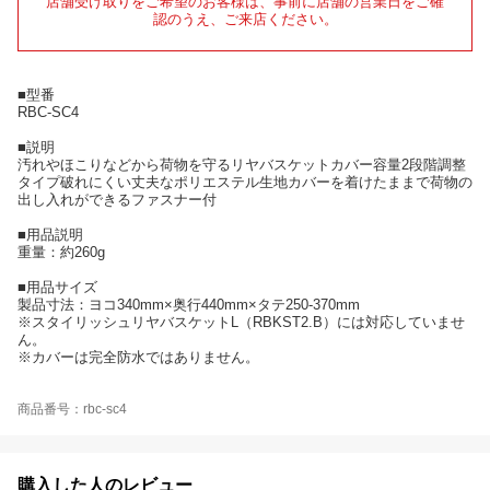
店舗受け取りをご希望のお客様は、事前に店舗の営業日をご確
認のうえ、ご来店ください。
■型番
RBC-SC4
■説明
汚れやほこりなどから荷物を守るリヤバスケットカバー容量2段階調整
タイプ破れにくい丈夫なポリエステル生地カバーを着けたままで荷物の
出し入れができるファスナー付
■用品説明
重量：約260g
■用品サイズ
製品寸法：ヨコ340mm×奥行440mm×タテ250-370mm
※スタイリッシュリヤバスケットL（RBKST2.B）には対応していませ
ん。
※カバーは完全防水ではありません。
商品番号：rbc-sc4
購入した人のレビュー