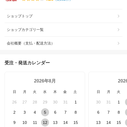
ショップトップ
ショップカテゴリ一覧
会社概要（支払・配送方法）
受注・発送カレンダー
2026年8月
20
日
月
火
水
木
金
土
日
月
火
26
27
28
29
30
31
1
30
31
1
2
3
4
5
6
7
8
6
7
8
9
10
11
12
13
14
15
13
14
15