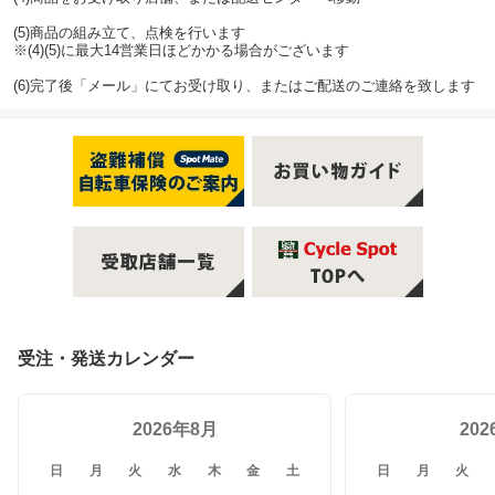
(5)商品の組み立て、点検を行います
※(4)(5)に最大14営業日ほどかかる場合がございます
(6)完了後「メール」にてお受け取り、またはご配送のご連絡を致します
受注・発送カレンダー
2026年8月
20
日
月
火
水
木
金
土
日
月
火