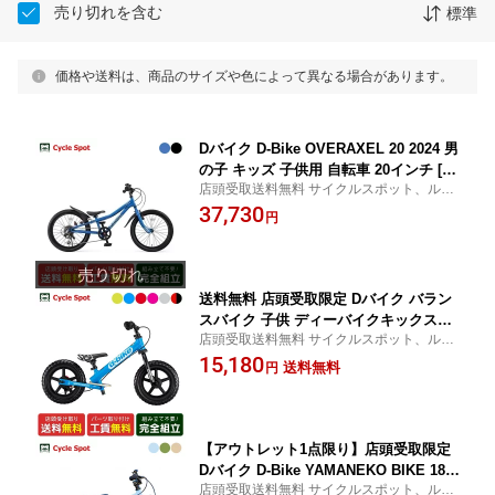
売り切れを含む
標準
価格や送料は、商品のサイズや色によって異なる場合があります。
Dバイク D-Bike OVERAXEL 20 2024 男
の子 キッズ 子供用 自転車 20インチ [D-
店頭受取送料無料 サイクルスポット、ルサ
Bike OVERAXEL 20]
イク店舗受取指定で、防犯登録可・盗難補
37,730
円
償に加入可・即乗車可・不要車引取可
送料無料 店頭受取限定 Dバイク バラン
スバイク 子供 ディーバイクキックスAL
店頭受取送料無料 サイクルスポット、ルサ
D-Bike D-Bike KIX AL
イク店舗受取指定で、防犯登録可・盗難補
15,180
送料無料
円
償に加入可・即乗車可・不要車引取可
【アウトレット1点限り】店頭受取限定
Dバイク D-Bike YAMANEKO BIKE 18
店頭受取送料無料 サイクルスポット、ルサ
ヤマネコバイク 18 スポーツ 幼児自転車