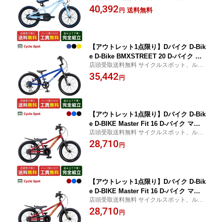
イク店舗受取指定で、防犯登録可・盗難補
40,392
子供 18インチ [YAMANEKO BIKE 18]
送料無料
円
償に加入可・即乗車可・不要車引取可
【アウトレット1点限り】Dバイク D-Bik
e D-Bike BMXSTREET 20 D-バイク ビ
店頭受取送料無料 サイクルスポット、ルサ
ーエムエクストリート 20 男の子 キッズ
イク店舗受取指定で、防犯登録可・盗難補
35,442
子供用 自転車 20インチ 6歳〜10歳 6段
円
償に加入可・即乗車可・不要車引取可
変速 [D-Bike BMXSTREET 20]
【アウトレット1点限り】Dバイク D-Bik
e D-BIKE Master Fit 16 D-バイク マス
店頭受取送料無料 サイクルスポット、ルサ
ターフィット 16 男の子 幼児自転車 子
イク店舗受取指定で、防犯登録可・盗難補
28,710
供 16インチ 2歳半〜6歳 [D-BIKE Maste
円
償に加入可・即乗車可・不要車引取可
r Fit 16]
【アウトレット1点限り】Dバイク D-Bik
e D-BIKE Master Fit 16 D-バイク マス
店頭受取送料無料 サイクルスポット、ルサ
ターフィット 16 男の子 幼児自転車 子
イク店舗受取指定で、防犯登録可・盗難補
28,710
供 16インチ 2歳半〜6歳 [D-BIKE Maste
円
償に加入可・即乗車可・不要車引取可
r Fit 16]