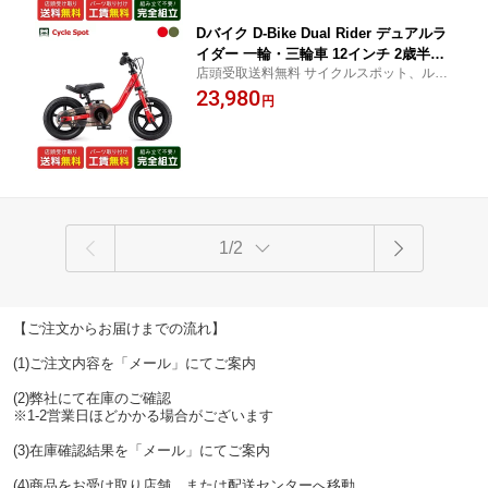
Dバイク D-Bike Dual Rider デュアルラ
イダー 一輪・三輪車 12インチ 2歳半〜6
店頭受取送料無料 サイクルスポット、ルサ
歳 [Dual Rider]
イク店舗受取指定で、防犯登録可・盗難補
23,980
円
償に加入可・即乗車可・不要車引取可
1/2
【ご注文からお届けまでの流れ】
(1)ご注文内容を「メール」にてご案内
(2)弊社にて在庫のご確認
※1-2営業日ほどかかる場合がございます
(3)在庫確認結果を「メール」にてご案内
(4)商品をお受け取り店舗、または配送センターへ移動