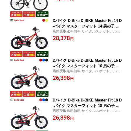
償に加入可・即乗車可・不要車引取可
Dバイク D-Bike D-BIKE Master Fit 14 D
-バイク マスターフィット 14 男の子 幼
店頭受取送料無料 サイクルスポット、ルサ
児自転車 子供 14インチ 2歳〜4歳 [D-BI
イク店舗受取指定で、防犯登録可・盗難補
28,378
KE Master Fit 14]
円
償に加入可・即乗車可・不要車引取可
Dバイク D-Bike D-BIKE Master Fit 16 D
-バイク マスターフィット 16 男の子 幼
店頭受取送料無料 サイクルスポット、ルサ
児自転車 子供 16インチ 2歳半〜6歳 [D-
イク店舗受取指定で、防犯登録可・盗難補
26,398
BIKE Master Fit 16]
円
償に加入可・即乗車可・不要車引取可
Dバイク D-Bike D-BIKE Master Fit 18 D
-バイク マスターフィット 18 男の子 幼
店頭受取送料無料 サイクルスポット、ルサ
児自転車 子供 18インチ 4〜6歳 [D-BIKE
イク店舗受取指定で、防犯登録可・盗難補
26,398
Master Fit 18]
円
償に加入可・即乗車可・不要車引取可