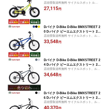
店頭受取送料無料 サイクルスポット ルサイ
14 Dバイク マスター フィット 14 14イ
ク店舗受取指定で防犯登録可・盗難補償に
27,115
ンチ D-Bike 2歳〜4歳 [D-BIKE Master F
円
加入可・即乗車可・不要車引取可
it 14]
Dバイク D-Bike D-Bike BMXSTREET 2
0 D-バイク ビーエムエクストリート 20
店頭受取送料無料 サイクルスポット、ルサ
男の子 キッズ 子供用 自転車 20インチ 6
イク店舗受取指定で、防犯登録可・盗難補
33,548
歳〜10歳 6段変速 [D-Bike BMXSTREET
円
償に加入可・即乗車可・不要車引取可
20]
Dバイク D-Bike D-Bike BMXSTREET 2
4 D-バイク ビーエムエクストリート 24
店頭受取送料無料 サイクルスポット、ルサ
男の子 キッズ 子供用 自転車 24インチ 8
イク店舗受取指定で、防犯登録可・盗難補
34,648
歳〜11歳 6段変速 [D-Bike BMXSTREET
円
償に加入可・即乗車可・不要車引取可
24]
Dバイク D-Bike D-Bike BMXSTREET 2
6 D-バイク ビーエムエクストリート 26
店頭受取送料無料 サイクルスポット、ルサ
男の子 キッズ 子供用 自転車 26インチ 6
イク店舗受取指定で、防犯登録可・盗難補
40,370
段変速 [D-Bike BMXSTREET 26]
円