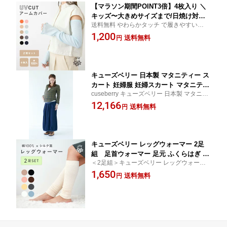
【マラソン期間POINT3倍】4枚入り ＼
キッズ〜大きめサイズまで/日焼け対策
送料無料 やわらかタッチ で履きやすいキッ
／ アームカバー UVカット メンズ レデ
ズパンツ 丈夫な厚手生地で長持ち安心 コッ
1,200
ィース 子供用 冷感 UV 運転 アーム カ
送料無料
円
トン使用だから春夏秋冬通年で履きやすい
バー アームウォーマー 紫外線 ロング
保育園 通園 通学 車 運転
伸縮性 おしゃれ 手袋 腕カバー 車 コ
ットン100% 綿 100%
キューズベリー 日本製 マタニティー ス
カート 妊婦服 妊婦スカート マタニティ
cuseberry キューズベリー 日本製 マタニテ
ウェア ボトムス スカート 産前 妊婦用
ィ スカート マタニティスカート オフィス
12,166
ママ 伸縮 伸びる素材 春 夏 秋 冬 オール
送料無料
円
妊婦服 妊婦スカート マタニティウェア ボ
シーズン ウエスト調整 デニム ブルー
トムス スカート 産前 妊婦用 ママ 伸縮
青
キューズベリー レッグウォーマー 2足
組 足首ウォーマー 足元 ふくらはぎ レ
＜2足組＞キューズベリー レッグウォーマ
ディース メンズ 女性用 春夏用 秋冬用
ー 冷えやすい足首・ふくらはぎを、やさし
1,650
ギフト 贈り物 あったかい あたためる
送料無料
円
くあたためる。 綿×シルクの心地よさで、
暖める 冷えとり 綿 シルク CUSEBERR
秋冬も蒸れにくく快適。
Y アームウォーマー