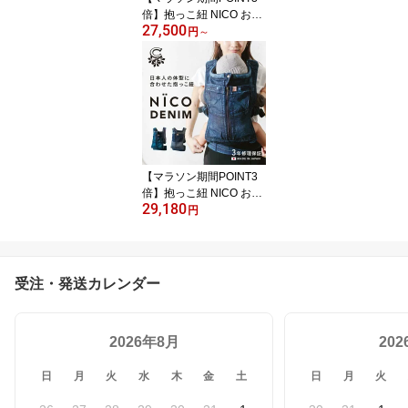
倍】抱っこ紐 NICO おし
27,500
ゃれ 日本製 国産 岡山デ
円
～
ニム かわいい 軽い 首座
りから使える 抱っこひも
ベビーキャリア おんぶ紐
対面抱き 縦抱き 着脱 簡
単 新生児 出産祝い キュ
ーズベリー
【マラソン期間POINT3
倍】抱っこ紐 NICO おし
29,180
ゃれ 日本製 国産 岡山デ
円
ニム 上質メッシュ素材使
用 かわいい 軽い 首座り
から使える 抱っこひも
ベビーキャリア おんぶ紐
受注・発送カレンダー
対面抱き 縦抱き 着脱 簡
単 新生児 出産祝い キュ
ーズベリー
2026年8月
20
日
月
火
水
木
金
土
日
月
火