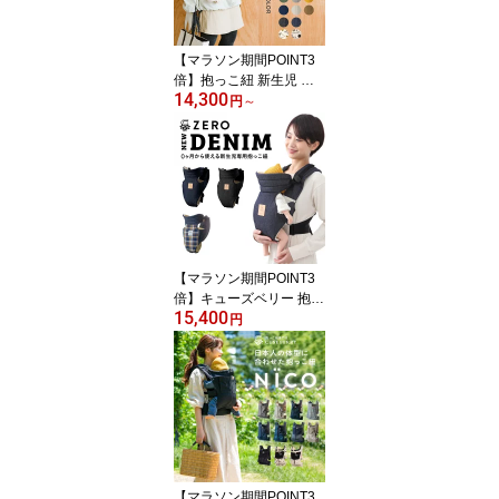
【マラソン期間POINT3
倍】抱っこ紐 新生児 ス
14,300
ヌーピー 0カ月 日本製 お
円
～
しゃれ 着脱超簡単 冬 首
すわり前から使える 安心
安全ヘッドサポート 上質
メッシュ 縦抱き 抱っこ
ひも コンパクト だっこ
ひも ベビーキャリア 前
向き抱っこ ZERO
【マラソン期間POINT3
倍】キューズベリー 抱っ
15,400
こ紐 ZERO 日本製 新生
円
児から使える 縦抱き メ
ッシュ素材 おしゃれ 0カ
月 首すわり前 軽い 抱っ
こひも コンパクト 簡易
簡単 ベビーキャリー新生
児 前向き 出産祝い ゼロ
CUSEBERRY
【マラソン期間POINT3