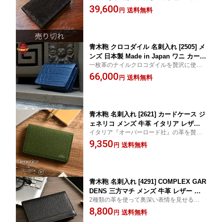
製カードケース。創業130年を誇る青木鞄
39,600
ゼント ギフト ラッピング 父の日 誕生
送料無料
円
がお届けする極上の本革アイテムです。父
日 クリスマス 新生活 送別会 ブラック L
の日やクリスマスなどプレゼントにも【送
uggageAOKI1894 ラゲージアオキ Afric
料無料 代引手数料無料】
an Elephant
青木鞄 クロコダイル 名刺入れ [2505] メ
ンズ 日本製 Made in Japan ワニ カード
一枚革のナイルクロコダイルを贅沢に使っ
ケース プレゼント ギフト ラッピング
た日本製の名刺入れ。創業130年を誇る青
66,000
父の日 誕生日 クリスマス 新生活 送別
送料無料
円
木鞄がお届けする極上の本革アイテム。父
会 レッド ダークブルー LuggageAOKI1
の日やクリスマスなどギフトにも【送料無
894 ラゲージアオキ Matt Crocodaile マ
料 代引手数料無料】
ット・クロコダイル
青木鞄 名刺入れ [2621] カードケース ジ
ェネリコ メンズ 牛革 イタリア レザー
イタリア『オーバーロード社』の革を贅沢
カードホルダー プレゼント ギフト ラッ
に使った両マチ名刺入れ。年代を問わず持
9,350
ピング 父の日 誕生日 クリスマス 新生
送料無料
円
てる、創業130年を誇る青木鞄の本革シリ
活 送別会 ブラック レンガ イエロー グ
ーズ。父の日やクリスマスなどプレゼント
リーン la GALLERIA ラ・ガレリア Gen
に【送料無料】
erico
青木鞄 名刺入れ [4291] COMPLEX GAR
DENS 三方マチ メンズ 牛革 レザー 型
2種類の革を使って奥深い表情を見せる伝光
押し カードケース プレゼント ギフト
の三方マチ名刺入れ。年代を問わず持て
8,800
ラッピング 父の日 誕生日 クリスマス
送料無料
円
る、創業130年を誇る青木鞄おすすめの本
新生活 送別会 ブラック コンプレックス