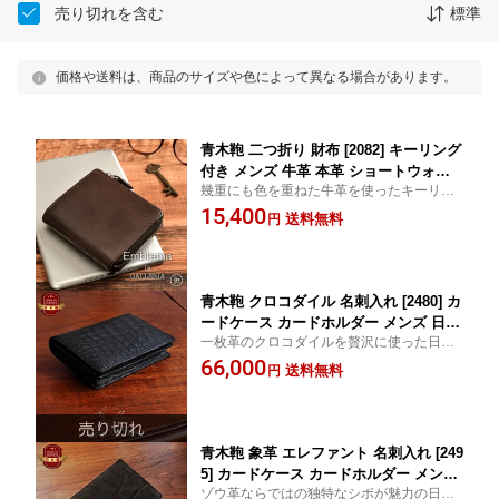
売り切れを含む
標準
価格や送料は、商品のサイズや色によって異なる場合があります。
青木鞄 二つ折り 財布 [2082] キーリング
付き メンズ 牛革 本革 ショートウォレ
幾重にも色を重ねた牛革を使ったキーリン
ット 小銭入れ スマートキー プレゼント
グ付きコンパクト二つ折り財布。創業130
15,400
ギフト ラッピング 父の日 誕生日 クリ
送料無料
円
年を誇る青木鞄おすすめの本革シリーズ。
スマス ブラック グレー キャメル グリ
父の日やクリスマスなどプレゼントに【送
ーン パープル la GALLERIA ラ・ガレリ
料無料】
ア エンブレーマ Emblema
青木鞄 クロコダイル 名刺入れ [2480] カ
ードケース カードホルダー メンズ 日本
一枚革のクロコダイルを贅沢に使った日本
製 Made in Japan ワニ ナイルクロコダ
製カードケース。創業130年を誇る青木鞄
66,000
イル プレゼント ギフト ラッピング 父
送料無料
円
がお届けする極上の本革アイテムです。父
の日 誕生日 クリスマス 新生活 送別会
の日やクリスマスなどプレゼントにも【送
ブラック LuggageAOKI1894 ラゲージ
料無料 代引手数料無料】
アオキ Matt Crocodaile
青木鞄 象革 エレファント 名刺入れ [249
5] カードケース カードホルダー メンズ
ゾウ革ならではの独特なシボが魅力の日本
日本製 Made in Japan 象 アフリカ プレ