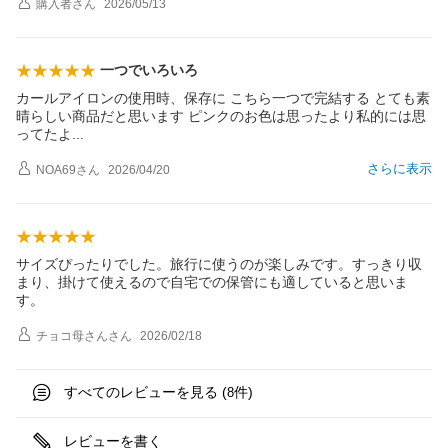
購入者
さん
2026/05/13
一つでいろいろ
カールアイロンの使用時、保存に こちら一つで完結する とても素
晴らしい商品だと思います ピンクのお色は思ったより私的には思
ってた
よ
さらに表示
NOA69
さん
2026/04/20
サイズぴったりでした。旅行に使うのが楽しみです。すっきり収
まり、掛けて使えるので自宅での保管にも適していると思いま
す。
チョコ母さん
さん
2026/02/18
すべてのレビューを見る (
件)
8
レビューを書く