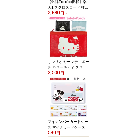
【雑誌Poco'ce掲載】楽
天1位 クロスロード 推し
2,680
活 双眼鏡 コンサート ラ
円
～
イブ めがね対応 スポー
ツ観戦 観劇 フェス 10倍
軽量 推し色 メンバーカ
ラー コンパクト オペラ
グラス 舞台 スタジアム
サッカー 野球 かわいい
東京ドーム 小型 高倍率
プレゼント ギフト
サンリオ セーフティポー
チ ハローキティ クロミ
2,500
防炎ポーチ キャラクター
円
グッズ かわいい 発火 防
止 防炎 可愛い オシャレ
ミニポーチ モバイルバッ
テリー 充電器 ケース SA
NG-652
マイナンバーカードケー
ス マイナカードケース
580
ディズニー キャラクター
円