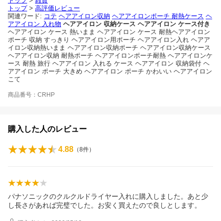
トップ
>
雑貨
トップ
>
高評価レビュー
関連ワード:
コテ
ヘアアイロン収納
ヘアアイロンポーチ 耐熱ケース
ヘ
アアイロン 入れ物
ヘアアイロン 収納ケース
ヘアアイロン ケース付き
ヘアアイロン ケース 熱いまま ヘアアイロン ケース 耐熱ヘアアイロン
ポーチ 収納 すっきり ヘアアイロン用ポーチ ヘアアイロン入れ ヘアア
イロン収納熱いまま ヘアアイロン収納ポーチ ヘアアイロン収納ケース
ヘアアイロン収納 耐熱ポーチ ヘアアイロンポーチ耐熱 ヘアアイロンケ
ース 耐熱 旅行 ヘアアイロン 入れる ケース ヘアアイロン 収納袋付 ヘ
アアイロン ポーチ 大きめ ヘアアイロン ポーチ かわいい ヘアアイロン
こて
商品番号：CRHP
購入した人のレビュー
4.88
（
8
件）
パナソニックのクルクルドライヤー入れに購入しました。あと少
し長さがあれば完璧でした。お安く買えたので良しとします。