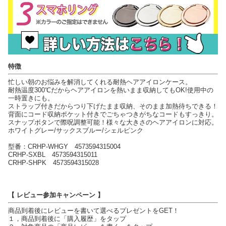
特徴
忙しい朝のお悩みを解消してくれる耐熱ヘアアイロンケース。
耐熱温度300℃だからヘアアイロンを熱いまま収納してもOK!使用中の
一時置きにも。
ストラップ付きだからつり下げたまま収納、そのまま加熱待ちできる！
背面にコード収納ポケット付きでごちゃつきがちなコードもすっきり。
スナップボタンで際呪調整可能！様々な大きさのヘアアイロンに対応。
ホワイトグレー/サックスブルー/シェルピンク
型番：CRHP-WHGY 4573594315004
CRHP-SXBL 4573594315011
CRHP-SHPK 4573594315028
【 レビュー参加キャンペーン 】
商品到着後にレビューを書いて選べるプレゼントをGET！
１，商品到着後に「購入履歴」をタップ