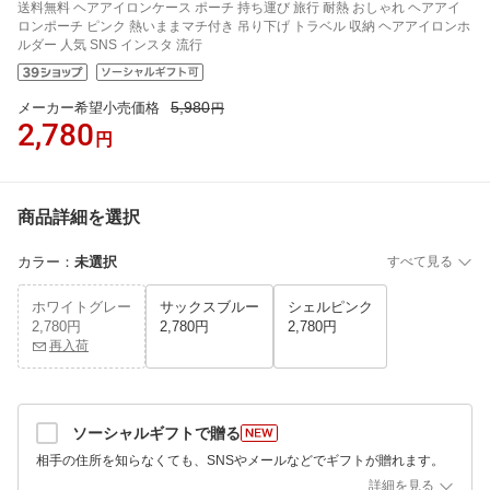
送料無料 ヘアアイロンケース ポーチ 持ち運び 旅行 耐熱 おしゃれ ヘアアイ
ロンポーチ ピンク 熱いままマチ付き 吊り下げ トラベル 収納 ヘアアイロンホ
ルダー 人気 SNS インスタ 流行
5,980
メーカー希望小売価格
円
2,780
円
商品詳細を選択
カラー
：
未選択
すべて見る
ホワイトグレー
サックスブルー
シェルピンク
2,780円
2,780円
2,780円
再入荷
ソーシャルギフトで贈る
相手の住所を知らなくても、SNSやメールなどでギフトが贈れます。
詳細を見る