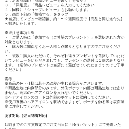
２，対象商品の「商品レビューを書く」をタップ
３，「満足度」「商品レビュー」を入力してください
４，同様に「ショップレビュー」もお願いします。
５，画面下部の「投稿する」をタップ
★当店にてレビュー確認後、約１〜２週間程度で【商品と同じ送付先】
へ郵送いたします。
※※注意事項※※
・ ご購入時に「参加する（ご希望のプレゼント）」を選択された方が
対象となります。
・ 購入数に関係なくお一人様１点限りとなりますのでご注意くださ
い。
・ 複数ご購入いただいて、それぞれ違うプレゼントを選択していただ
いてレビューをいただきましても、プレゼントの送付は１個のみとなり
ます。（送付のプレゼントは当店にて選ばせていただきますのでご了承
ください）
備考:
※商品の色・仕様は若干の誤差が生じる場合がございます。
※耐熱生地は内側部分のみです。外側ポケット内部は耐熱生地ではあり
ません。高温のヘアアイロンを入れないでください。
※ヘアアイロンのコードは外部のポケットに収納してください。
※使用直後のヘアアイロンを収納できますが、ポーチを触る際は表面温
度に注意してください。
あす対応（翌日到着対応)
13時までのご注文確定でご注文当日に「ゆうパケット」にて発送いた