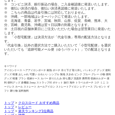
します。
※ コンビニ決済、銀行振込の場合、ご入金確認後に発送いたします。
※ 後払い決済の場合、後払い決済承認後に発送いたします。
※ こちらの商品は代金引換には対応しておりません。
※ 沖縄、一部地域はレターパックにて発送いたします。
※ 北海道、青森、岩手、宮城、秋田、山形、佐賀、長崎、熊本、大
分、宮崎、鹿児島、沖縄は翌々日以降の到着となります。
※ 土日祝の店舗休業日にご注文いただいた場合は翌営業日に発送いた
します。
※ 「小型宅配便」は決済方法が「代金引換」専用の配送方法となりま
す。
「代金引換」以外の選択方法でご購入いただいて「小型宅配便」を選択
いただいても「追跡可能メール便（ゆうパケット）」での配送となりま
す。
キーワード
アイロンケース ヘアアイロンポーチ 耐熱 ポーチ 吊り下げ 取り外し パッキング グッズ 便利
グッズ 軽量 おしゃれ 可愛い かわいい シンプル 無地 大きめ ピンク ブルー グレー 小物 便利
グッズ 軽量 ブラシ 収納ケース カバー 折りたたみ 持ち運び 洗面所 携帯用 収納ホルダー 便
利 便利グッズ 多機能 2way ストラップ付 ポケット 旅行 海外 トラベルポーチ コテ ミニ コ
ードレス カール ストレート カールアイロン ストレートアイロン レディース プレゼント ギ
フト 贈り物 送料無料
トップ
>
クロスロード おすすめ商品
トップ
>
レビュー
トップ
>
楽天ランキング1位商品