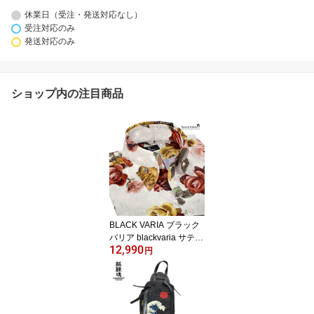
休業日（受注・発送対応なし）
受注対応のみ
発送対応のみ
ショップ内の注目商品
BLACK VARIA ブラック
バリア blackvaria サテン
12,990
シャツ ドレスシャツ ス
円
キッパー 薔薇柄 ボタニ
カル ジャガード ボタン
ダウン 日本製 メンズ me
ns ファッション おしゃ
れ 柄シャツ 派手(ホワイ