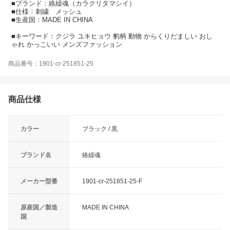
■ブランド：絡繰魂（カラクリタマシイ）
■仕様：刺繍 メッシュ
■生産国：MADE IN CHINA
■キーワード：クジラ ユキヒョウ 豹柄 動物 からくりだましい おし
ゃれ かっこいい メンズファッション
商品番号：1901-cr-251851-25
商品仕様
カラー
ブラック / 黒
ブランド名
絡繰魂
メーカー型番
1901-cr-251851-25-F
原産国／製造
MADE IN CHINA
国