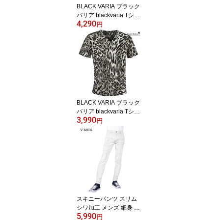
BLACK VARIA ブラック
バリア blackvaria Tシャ
4,290
ツ Vネック グラフィティ
円
アート メンズ スリム 細
身 ストレッチ 半袖 mens
(レッド赤ブラック黒) 25
2309
BLACK VARIA ブラック
バリア blackvaria Tシャ
3,990
ツ Vネック ヒョウ柄 豹
円
レオパード メンズ 派手
スリム ストレッチ 半袖
mens(グレージュ茶ダー
クブラウン) 241307
スキニーパンツ スリム
シワ加工 メンズ 細身 ス
5,990
トレッチ デニム(オフホ
円