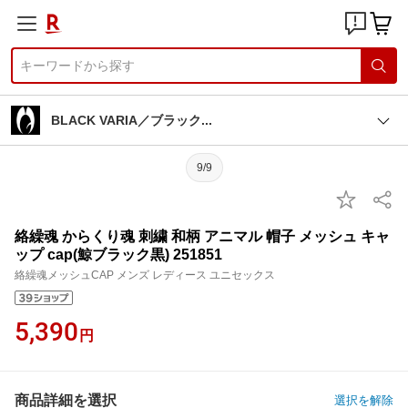
BLACK VARIA／ブラッ
ク
9/9
絡繰魂 からくり魂 刺繍 和柄 アニマル 帽子 メッシュ キャ
ップ cap(鯨ブラック黒) 251851
絡繰魂メッシュCAP メンズ レディース ユニセックス
5,390
円
商品詳細を選択
選択を解除