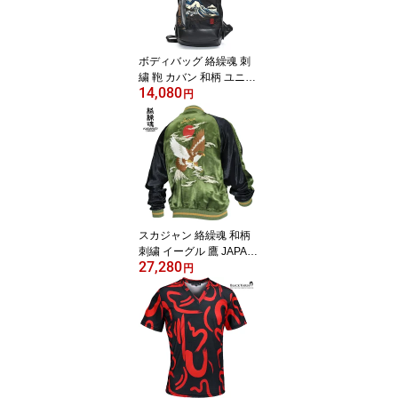
ト白) 251105
ボディバッグ 絡繰魂 刺
繍 鞄 カバン 和柄 ユニセ
14,080
ックス からくりだましい
円
(神奈川沖浪裏 ブラック
黒) 253904
スカジャン 絡繰魂 和柄
刺繍 イーグル 鷹 JAPAN
27,280
リバーシブル ユニセック
円
ス からくりだましい 横
須賀ジャンパー(カーキブ
ラック黒) 253021