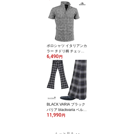
ワイト白クラッシュ加工
リペア) 993390
ポロシャツ イタリアンカ
ラー チドリ柄 チェック
6,490
柄 メンズ スキッパー 半
円
袖 襟ワイヤー ストレッ
チ ポロ mens ファッショ
ン(グレンチェック柄) 34
2642
BLACK VARIA ブラック
バリア blackvaria ベルボ
11,990
トム タータンチェック
円
ブーツカット メンズ フ
レア ストレッチ ローラ
イズ ボトムス パンツ me
もっと見る