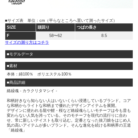
■サイズ表 単位：cm（平らなところへ置いて測ったサイズ）
SIZE
頭回り
つばの長さ
F
58〜62
8.5
サイズの測り方はコチラ
■モデルデータ
■素材
本体：綿100％ ポリエステル100％
■商品詳細
絡繰魂 - カラクリタマシイ -
和柄好きなら知らない人はいないくらい浸透しているブランド。コア
な和柄からライトな和柄まで優れたデザインアイテムを展開。
デザインに使われる龍や鯉・桜など絡繰魂らしいモチーフは今も昔も
変わらない人気を誇っている。そのモチーフを現代の流行りに合わ
せ、常に新しいテイストも取り込む。定番となった抜刀娘をはじめ人
気の高いアイテムが多いブランド。そんな進化を続ける和柄界の王道
「絡繰魂」