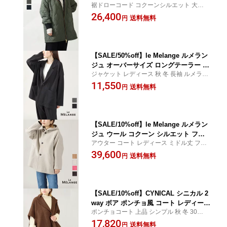
裾ドローコード コクーンシルエット 大人カ
322 リバーシブル 中綿 コート レディー
ジュアル きれいめ クロシェ CROCHET
26,400
ス ミドル丈 2WAY キルティング 無地
送料無料
円
配色 アウター ミドルコート オーバーサ
イズ ビッグシルエット 軽量 軽い 暖か
い 防寒 体型カバー 正規品
【SALE/50%off】le Melange ルメラン
ジュ オーバーサイズ ロングテーラー ジ
ジャケット レディース 秋 冬 長袖 ルメラン
ャケット セットアップ オフィス 855180
ジェ CROCHET クロシェ
11,550
1 レディース 正規品 公式 25AW
送料無料
円
【SALE/10%off】le Melange ルメラン
ジュ ウール コクーン シルエット フー
アウター コート レディース ミドル丈 フー
ド コート カジュアル アウター ミドル
ド ルメランジェ CROCHET クロシェ
39,600
丈 暖か オーバーサイズ 8553903 レディ
送料無料
円
ース 正規品 公式 25AW
【SALE/10%off】CYNICAL シニカル 2
way ボア ポンチョ風 コート レディース
ポンチョコート 上品 シンプル 秋 冬 30代 4
アウター リバーシブル ケープ 軽量 軽
0代 50代 羽織り 黒 ブラック ブラウン ベー
17,820
い きれいめ 大人 カジュアル オフィス
送料無料
円