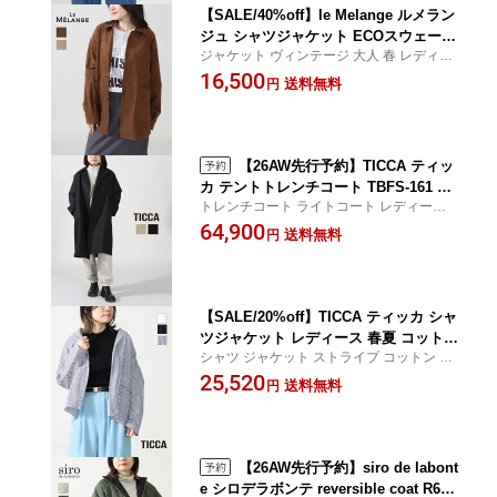
【SALE/40%off】le Melange ルメラン
ジュ シャツジャケット ECOスウェード
ジャケット ヴィンテージ 大人 春 レディー
エコスエード フェイクスエード レイヤ
ス 上品 ルメランジェ CROCHET クロシェ
16,500
ード アウター コートイン ヴィンテージ
送料無料
円
マット ゆったりサイズ 8613801 レディ
ース 正規品 公式 26SS 春
【26AW先行予約】TICCA ティッ
カ テントトレンチコート TBFS-161 レ
トレンチコート ライトコート レディース
ディース 撥水 日本製 秋 冬 春 ロングコ
春 アウター TBFS-161 CROCHET クロシェ
64,900
ート アウター ビッグシルエット オーバ
送料無料
円
ーサイズ ピーチ加工 防シワ 軽い カジ
ュアル きれいめ 通勤 旅行 トラベル シ
ンプル 無地 公式 正規品 26AW
【SALE/20%off】TICCA ティッカ シャ
ツジャケット レディース 春夏 コットン
シャツ ジャケット ストライプ コットン CR
100% 綿100% TBFS_016 アウター 羽織
OCHET クロシェ
25,520
り 一枚仕立て 体型馴染む 体型カバー
送料無料
円
上質 高品質 シンプル 洗練 上品 無地 ス
トライプ 上品 光沢感 華やか
【26AW先行予約】siro de labont
e シロデラボンテ reversible coat R643