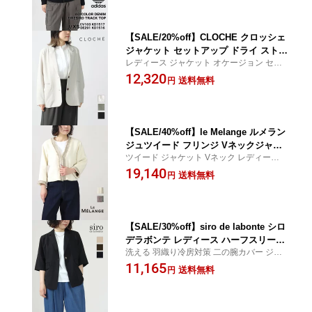
ルス adidasOriginals 正規品 26SS
【SALE/20%off】CLOCHE クロッシェ
ジャケット セットアップ ドライ ストレ
レディース ジャケット オケージョン セッ
ッチ オケージョン 61284508 春 cloche
トアップ CROCHET クロシェ
12,320
クロッシェ 正規品 公式 26SS
送料無料
円
【SALE/40%off】le Melange ルメラン
ジュツイード フリンジ Vネックジャケ
ツイード ジャケット Vネック レディース カ
ット ドロップショルダー フリンジ 配色
ジュアル ルメランジェ CROCHET クロシ
19,140
レーヨン ウール スラブ糸 カーディガン
送料無料
円
ェ
ラフ 羽織り 光沢 陰影 カラーミックス 8
613802 レディース 正規品 公式 26SS
春
【SALE/30%off】siro de labonte シロ
デラボンテ レディース ハーフスリーブ
洗える 羽織り冷房対策 二の腕カバー ジャ
ジャケット レディース 半袖 30代 40代
ケット ゆったり クロシェ CROCHET
11,165
50代 夏 春 テーラード 1ボタン きれいめ
送料無料
円
通勤 オフィス 仕事 オフィスカジュアル
アウター R613310 シンプル 正規品 26S
S