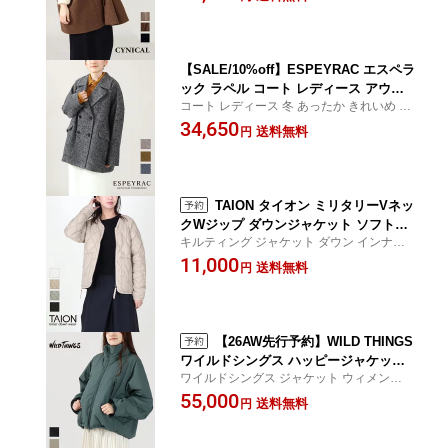
ジュ CROCHET クロシェ
ママ 通勤 通学 正規品 25AW
【SALE/10%off】ESPEYRAC エスペラ
ック ラペル コート レディース アウタ
コート レディース 冬 あったか きれいめ C
ー ウール 暖か コクーン 7553902 正規
ROCHET クロシェ
34,650
品 公式 25AW
送料無料
円
TAION タイオン ミリタリーVネッ
クWジップ ダウンジャケット ソフトシ
キルティング ジャケット ダウン インナー
ェル MILITARY V NECK W-ZIP DOWN
ダウン レディース CROCHET クロシェ
11,000
JKT SOFT SHELL 公式 TAION-W101A
送料無料
円
LSZML-1 正規品 ジャケット レディース
26AW
【26AW先行予約】WILD THINGS
ワイルドシングス ハッピージャケット
ワイルドシングス ジャケット ウィメンズ C
レディース 26AW 新作 HAPPY JACKE
ROCHET crochet クロシェ
55,000
T 中綿ジャケット アウター 防寒 暖かい
送料無料
円
軽い 軽量 保温 断熱 30代 40代 50代 大
人カジュアル ミリタリー 撥水 正規品