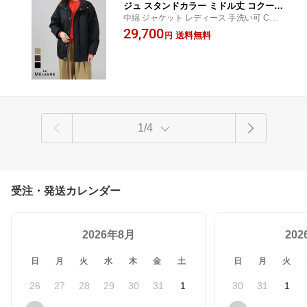
ジュ スタンドカラー ミドル丈 コクーン
中綿 ジャケット レディース 手洗い可 CRO
コート モンスター 撥水 発熱 中綿 軽量
CHET クロシェ
29,700
ジャケット ナイロン タフタ コート レ
送料無料
円
ディース 8543902 正規品 公式 25AW
1/4
受注・発送カレンダー
2026年8月
20
日
月
火
水
木
金
土
日
月
火
26
27
28
29
30
31
1
30
31
1