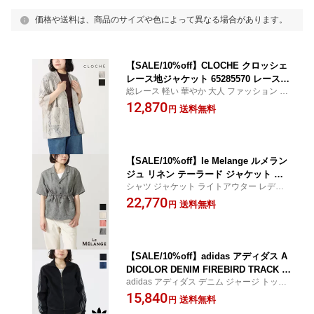
価格や送料は、商品のサイズや色によって異なる場合があります。
【SALE/10%off】CLOCHE クロッシェ
レース地ジャケット 65285570 レース地
総レース 軽い 華やか 大人 ファッション リ
アウター 羽織り シャツブラウス 肘隠し
ゾート CROCHET クロシェ
12,870
二の腕カバー 着痩せ 細見え 涼しい 透
送料無料
円
け感 シアー 冷房対策 きれいめ カジュ
アル 上品 襟付き シャツ見え 前開き ボ
タン 正規品 公式 26ss
【SALE/10%off】le Melange ルメラン
ジュ リネン テーラード ジャケット ウ
シャツ ジャケット ライトアウター レディ
エスト紐 通気性 機能素材 軽量 羽織り
ース 通気性 ルメランジェ CROCHET クロ
22,770
シャツジャケット ライトアウター 春 夏
送料無料
円
シェ
カジュアル きれいめ 上品 正規品 公式 2
6SS 春 8623802
【SALE/10%off】adidas アディダス A
DICOLOR DENIM FIREBIRD TRACK T
adidas アディダス デニム ジャージ トップ
OP アディカラー デニム ファイヤーバ
ス ユニセックス スポーツCROCHET クロ
15,840
ード トラックトップ CV103 DE291 ス
送料無料
円
シェ
ポーツ ジャケット アディダスオリジナ