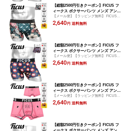
【総額2500円引きクーポン】FICUS フ
ィークス ボクサーパンツ メンズ アンダ
【メール便】【ラッピング無料】 FICUS/フ
ーウェア 下着 速乾 限定 国産 人気 派手
ィークス メンズ ボクサーパンツ
2,640
すぐ乾く ロゴ ワンポイント 人気 フラ
送料無料
円
ワー 花柄 ブランド 男性 紳士 プレゼン
ト プチギフト 誕生日 彼氏 父 息子 ギフ
ト 記念日 大きいサイズ ボクサ
【総額2500円引きクーポン】FICUS フ
ィークス ボクサーパンツ メンズ アンダ
【メール便】【ラッピング無料】 FICUS/フ
ーウェア 下着 ツルツル 速乾 達磨 ダル
ィークス メンズ ボクサーパンツ
2,640
マ 猫 縁起物 勝負パンツ ドット ロゴ ワ
送料無料
円
ンポイント ブランド 男性 紳士 プレゼ
ント プチギフト 誕生日プレゼント 彼氏
父 息子 ギフト 記念日
【総額2500円引きクーポン】FICUS フ
ィークス ボクサーパンツ メンズ アンダ
【メール便】【ラッピング無料】 FICUS/フ
ーウェア 下着 ツルツル 速乾 当店限定
ィークス メンズ ボクサーパンツ
2,640
おしゃれ かわいい ブタ 豚 ピンク アニ
送料無料
円
マル柄 動物 ワンポイント ブランド 男
性 紳士 プレゼント プチギフト 誕生日
プレゼント 彼氏 父 息子 ギフト 記念
【総額2500円引きクーポン】FICUS フ
ィークス ボクサーパンツ メンズ アンダ