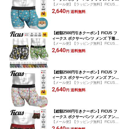
【メール便】【ラッピング無料】 FICUS/フ
ーウェア 下着 おしゃれ かわいい ツル
ィークス メンズ ボクサーパンツ
2,640
ツル 犬 ドッグ 柴犬 動物 ドット ブラン
送料無料
円
ド 男性 紳士 プレゼント プチギフト 誕
生日プレゼント 彼氏 父 息子 ギフト 記
念日
【総額2500円引きクーポン】FICUS フ
ィークス ボクサーパンツ メンズ 下着
【メール便】【ラッピング無料】 FICUS/フ
ゴリラ バナナ パンダ ブタ ペンギン シ
ィークス メンズ ボクサーパンツ
2,640
ロクマ ナマケモノ ウマ ツルカメ レッ
送料無料
円
サーパンダ ライオン フレンチブル ワニ
猫 コアラ ニワトリ 当店限定 国産 日本
製 干支 ブランド 男性 プレゼント
【総額2500円引きクーポン】FICUS フ
ィークス ボクサーパンツ メンズ アンダ
【メール便】【ラッピング無料】 FICUS/フ
ーウェア 下着 おしゃれ かっこいい ツ
ィークス メンズ ボクサーパンツ
2,640
ルツル ハムスター 動物 ドット ブラン
送料無料
円
ド 男性 紳士 プレゼント プチギフト 誕
生日プレゼント 彼氏 父 息子 ギフト 記
念日
【総額2500円引きクーポン】FICUS フ
ィークス ボクサーパンツ メンズ アンダ
【メール便】【ラッピング無料】 FICUS/フ
ーウェア 下着 速乾 ツルツル おしゃれ
ィークス メンズ ボクサーパンツ
2,640
かっこいい 当店限定 ロゴ ブランド 男