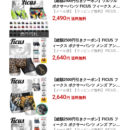
【総額2500円引きクーポン】ツルツル
ボクサーパンツ FICUS フィークス メン
【メール便】【ラッピング無料】 FICUS/フ
ズ アンダーウェア 下着 速乾 おしゃれ
ィークス メンズ ボクサーパンツ
2,490
かわいい 当店限定 アニマル柄 動物 フ
送料無料
円
ラワー 花柄 ドット ブランド 男性 紳士
プレゼント プチギフト 誕生日プレゼン
ト 彼氏 父 息子 ギフト 記念日 ボク
【総額2500円引きクーポン】FICUS フ
ィークス ボクサーパンツ メンズ アンダ
【メール便】【ラッピング無料】 FICUS/フ
ーウェア 下着 おしゃれ かわいい 速乾
ィークス メンズ ボクサーパンツ
2,640
キリン ジラフ シマウマ ゼブラ アニマ
送料無料
円
ル 当店限定 国産 日本製 ロゴ ブランド
男性 紳士 プレゼント プチギフト 誕生
日プレゼント 彼氏 父 ギフト 記念日
【総額2500円引きクーポン】FICUS フ
ィークス ボクサーパンツ メンズ アンダ
【メール便】【ラッピング無料】 FICUS/フ
ーウェア 下着 おしゃれ かわいい 速乾
ィークス メンズ ボクサーパンツ
2,640
虎 トラ 干支 アニマル タイガー 当店限
送料無料
円
定 国産 日本製 ロゴ ブランド 男性 紳士
プレゼント プチギフト 誕生日プレゼン
ト 彼氏 父 ギフト 記念日 ボクサ
【総額2500円引きクーポン】FICUS フ
ィークス ボクサーパンツ メンズ アンダ
【メール便】【ラッピング無料】 FICUS/フ