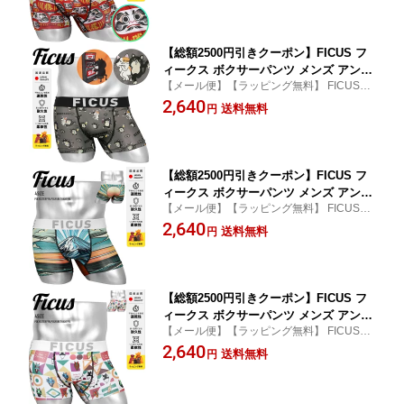
士 プレゼント プチギフト 誕生日プレゼ
ント 彼氏 父 息子 ギフト 記念日
【総額2500円引きクーポン】FICUS フ
ィークス ボクサーパンツ メンズ アンダ
【メール便】【ラッピング無料】 FICUS/フ
ーウェア 下着 おしゃれ かわいい 猫 ネ
ィークス メンズ ボクサーパンツ
2,640
コ 猫山課長の日常 ツルツル 速乾 アニ
送料無料
円
マル柄 動物 ロゴ ブランド 男性 紳士 プ
レゼント プチギフト 誕生日プレゼント
彼氏 父 ギフト 記念日 ボクサーブ
【総額2500円引きクーポン】FICUS フ
ィークス ボクサーパンツ メンズ アンダ
【メール便】【ラッピング無料】 FICUS/フ
ーウェア 下着 速乾 初日の出 富士山 お
ィークス メンズ ボクサーパンツ
2,640
祝い お正月 元旦 ご来光 ご利益 当店限
送料無料
円
定 国産 日本製 ロゴ ブランド 男性 紳士
プレゼント プチギフト 誕生日プレゼン
ト 彼氏 父 ギフト 記念日 ボクサ
【総額2500円引きクーポン】FICUS フ
ィークス ボクサーパンツ メンズ アンダ
【メール便】【ラッピング無料】 FICUS/フ
ーウェア 下着 ツルツル 速乾 限定 国産
ィークス メンズ ボクサーパンツ
2,640
人気 すぐ乾く 競馬 競走馬 メンコ ロゴ
送料無料
円
ワンポイント ブランド 男性 紳士 プレ
ゼント プチギフト 誕生日 彼氏 父 息子
ギフト 記念日 大きいサイズボク