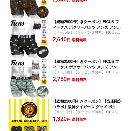
送料無料
円
性 紳士 プレゼント プチギフト 誕生日
プレゼント 彼氏 父 息子 ギフト 記念日
【総額2500円引きクーポン】FICUS フ
ィークス ボクサーパンツ メンズ アンダ
【メール便】【ラッピング無料】 FICUS/フ
ーウェア 下着 速乾 ツルツル おしゃれ
ィークス メンズ ボクサーパンツ
2,640
かっこいい 当店限定 ロゴ スカル 骸骨
送料無料
円
ドクロ ブランド 男性 紳士 プレゼント
プチギフト 誕生日プレゼント 彼氏 父
息子 ギフト 記念日
【総額2500円引きクーポン】FICUS フ
ィークス ボクサーパンツ メンズ アンダ
【メール便】【ラッピング無料】 FICUS/フ
ーウェア 下着 おしゃれ かっこいい ツ
ィークス メンズ ボクサーパンツ
2,750
ルツル 当店限定 国産 日本製 鮪 鮭 サー
送料無料
円
モン マグロ ハリセンボン ブランド 男
性 紳士 プレゼント 誕生日プレゼント
彼氏 父 息子 ギフト
【総額2500円引きクーポン】【当店限定
コラボ】阪神タイガース グッズ ボクサ
【メール便】【ラッピング無料】 FICUS/フ
ーパンツ メンズ FICUS フィークス ア
ィークス メンズ ボクサーパンツ
1,320
ンダーウェア 下着 hanshin tigers 日本
送料無料
円
プロ野球 NPB ドット ブランド 男性 プ
レゼント プチギフト 誕生日彼氏 父 息