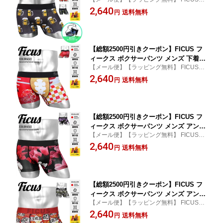
ーウェア 下着 ツルツル 限定 国産 お酒
ィークス メンズ ボクサーパンツ
2,640
おすすめ 人気 ビール 派手 XL 大きいサ
送料無料
円
イズ ドット ブランド 蒸れない 男性 紳
士 プレゼント サラサラ 誕生日プレゼン
ト 彼氏 父 息子 ギフト 記念日ボ
【総額2500円引きクーポン】FICUS フ
ィークス ボクサーパンツ メンズ 下着
【メール便】【ラッピング無料】 FICUS/フ
おしゃれ かわいい ツルツル 速乾 大入
ィークス メンズ ボクサーパンツ
2,640
り 鯛 めでたい 縁起物 ご利益 勝負パン
送料無料
円
ツ 当店限定 国産 日本製 ロゴ ブランド
男性 紳士 プレゼント プチギフト 誕生
日プレゼント 彼氏 父 ギフト 記念日
【総額2500円引きクーポン】FICUS フ
ィークス ボクサーパンツ メンズ アンダ
【メール便】【ラッピング無料】 FICUS/フ
ーウェア 下着 かわいい 速乾 シクラメ
ィークス メンズ ボクサーパンツ
2,640
ン 花 フラワー 当店限定 国産 日本製 ロ
送料無料
円
ゴ ワンポイント ブランド 男性 紳士 プ
レゼント プチギフト 誕生日プレゼント
彼氏 父 息子 ギフト 記念日 ボクサ
【総額2500円引きクーポン】FICUS フ
ィークス ボクサーパンツ メンズ アンダ
【メール便】【ラッピング無料】 FICUS/フ
ーウェア 下着 ツルツル 速乾 おしゃれ
ィークス メンズ ボクサーパンツ
2,640
当店限定 国産 開運 縁起物 だるま お祝
送料無料
円
い ロゴ ワンポイント ブランド 男性 紳