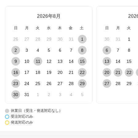
2026年8月
20
日
月
火
水
木
金
土
日
月
火
26
27
28
29
30
31
1
30
31
1
2
3
4
5
6
7
8
6
7
8
9
10
11
12
13
14
15
13
14
15
16
17
18
19
20
21
22
20
21
22
23
24
25
26
27
28
29
27
28
29
30
31
1
2
3
4
5
休業日（受注・発送対応なし）
受注対応のみ
発送対応のみ