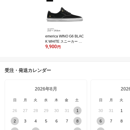
ケート ストリート
emerica WINO G6 BLAC
K WHITE スニーカー エ
9,900
メリカ スニーカー スケ
円
ートボード シューズ バ
ルカナイズドソール 高反
発 軽量
受注・発送カレンダー
2026年8月
20
日
月
火
水
木
金
土
日
月
火
26
27
28
29
30
31
1
30
31
1
2
3
4
5
6
7
8
6
7
8