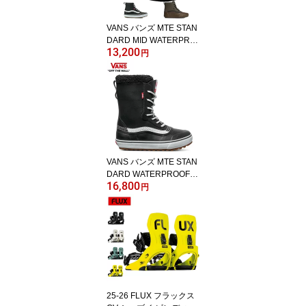
VANS バンズ MTE STAN
DARD MID WATERPRO
13,200
OF スタンダード ミッド
円
ウォータープルーフ スノ
ー ブーツ 防寒 メンズ
VANS バンズ MTE STAN
DARD WATERPROOF
16,800
スタンダード スノー ブ
円
ーツ 防寒 メンズ レディ
ース ウォータープルーフ
25-26 FLUX フラックス