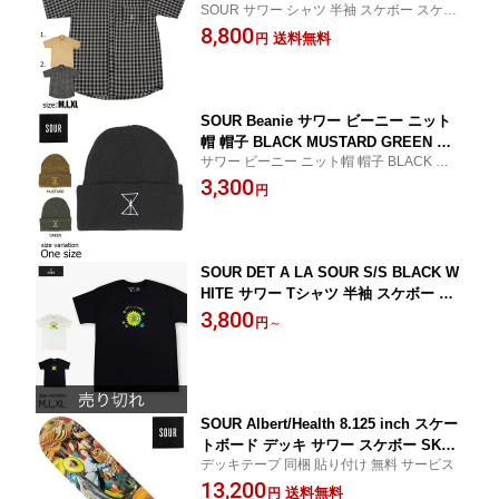
SOUR サワー シャツ 半袖 スケボー スケー
ボード メンズ ストリート
トボード メンズ ストリート
8,800
送料無料
円
SOUR Beanie サワー ビーニー ニット
帽 帽子 BLACK MUSTARD GREEN ス
サワー ビーニー ニット帽 帽子 BLACK MU
トリート
STARD GREEN ストリート
3,300
円
SOUR DET A LA SOUR S/S BLACK W
HITE サワー Tシャツ 半袖 スケボー ス
ケートボード メンズ レディース ファッ
3,800
円
～
ション
SOUR Albert/Health 8.125 inch スケー
トボード デッキ サワー スケボー SKAT
デッキテープ 同梱 貼り付け 無料 サービス
EBOARD 板
13,200
送料無料
円