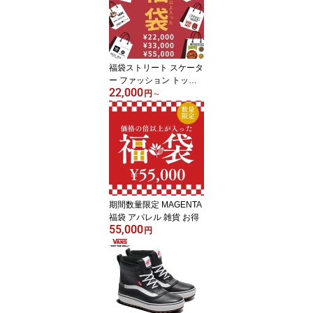
福袋ストリート スケータ
ー ファッション トップ
22,000
ス ボトムス Tシャツ フー
円
～
ディー 帽子 スケボー ス
トリート スケートボード
メンズ レディース お得
期間数量限定 MAGENTA
福袋 アパレル 雑貨 お得
55,000
円