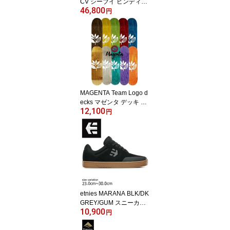
CV シーブイ ビンディン
46,800
グ バインディング スノ
円
ーボード 予約商品
MAGENTA Team Logo d
ecks マゼンタ デッキ ス
12,100
ケボー 7.25 / 7.3 / 7.5 / 7.
円
625 / 7.75 / 7.875 / 8.0 /
8.125 / 8.25 / 8.375 / 8.4 /
8.5 / 8.6 / 8.7 / 8.875 スケ
ートボード 板 DECK
etnies MARANA BLK/DK
GREY/GUM スニーカー
10,900
エトニーズ マラナ スケ
円
ートボード スケボー ス