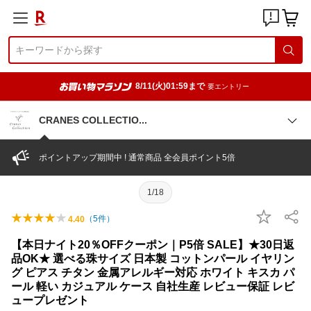
8/11(火)01:59まで
要エントリー
CRANES COLLECTI
O
ポイントアップ期間中 ! 通常商品 全会員ポイント5倍
1/18
（
5
件）
4.40
【本日ナイト20％OFFクーポン｜P5倍 SALE】★30日返
品OK★ 選べる珠サイズ 日本製 コットンパール イヤリン
グ ピアス チタン 金属アレルギー対応 ホワイト キスカ パ
ール 軽い カジュアル ケース 自社生産 レビュー保証 レビ
ュープレゼント