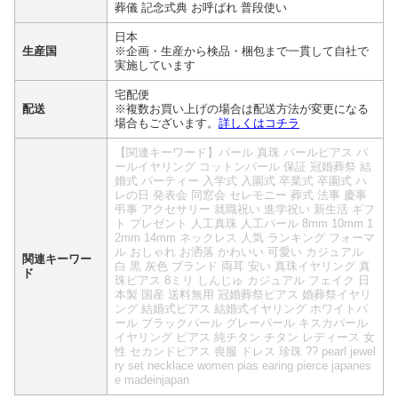
葬儀 記念式典 お呼ばれ 普段使い
日本
生産国
※企画・生産から検品・梱包まで一貫して自社で
実施しています
宅配便
配送
※複数お買い上げの場合は配送方法が変更になる
場合もございます。
詳しくはコチラ
【関連キーワード】パール 真珠 パールピアス パ
ールイヤリング コットンパール 保証 冠婚葬祭 結
婚式 パーティー 入学式 入園式 卒業式 卒園式 ハ
レの日 発表会 同窓会 セレモニー 葬式 法事 慶事
弔事 アクセサリー 就職祝い 進学祝い 新生活 ギフ
ト プレゼント 人工真珠 人工パール 8mm 10mm 1
2mm 14mm ネックレス 人気 ランキング フォーマ
ル おしゃれ お洒落 かわいい 可愛い カジュアル
関連キーワー
白 黒 灰色 ブランド 両耳 安い 真珠イヤリング 真
ド
珠ピアス 8ミリ しんじゅ カジュアル フェイク 日
本製 国産 送料無用 冠婚葬祭ピアス 婚葬祭イヤリ
ング 結婚式ピアス 結婚式イヤリング ホワイトパ
ール ブラックパール グレーパール キスカパール
イヤリング ピアス 純チタン チタン レディース 女
性 セカンドピアス 喪服 ドレス 珍珠 ?? pearl jewel
ry set necklace women pias earing pierce japanes
e madeinjapan