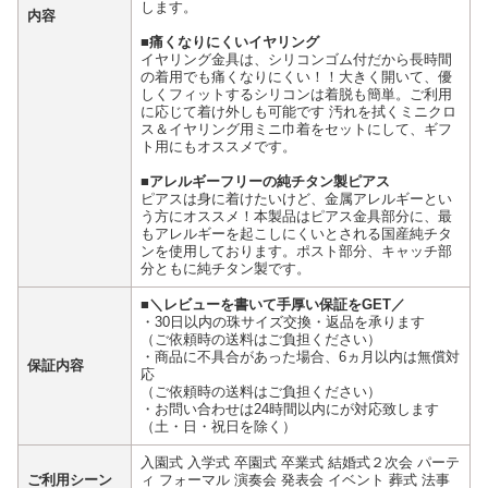
します。
内容
■痛くなりにくいイヤリング
イヤリング金具は、シリコンゴム付だから長時間
の着用でも痛くなりにくい！！大きく開いて、優
しくフィットするシリコンは着脱も簡単。ご利用
に応じて着け外しも可能です 汚れを拭くミニクロ
ス＆イヤリング用ミニ巾着をセットにして、ギフ
ト用にもオススメです。
■アレルギーフリーの純チタン製ピアス
ピアスは身に着けたいけど、金属アレルギーとい
う方にオススメ！本製品はピアス金具部分に、最
もアレルギーを起こしにくいとされる国産純チタ
ンを使用しております。ポスト部分、キャッチ部
分ともに純チタン製です。
■＼レビューを書いて手厚い保証をGET／
・30日以内の珠サイズ交換・返品を承ります
（ご依頼時の送料はご負担ください）
・商品に不具合があった場合、6ヵ月以内は無償対
保証内容
応
（ご依頼時の送料はご負担ください）
・お問い合わせは24時間以内にが対応致します
（土・日・祝日を除く）
入園式 入学式 卒園式 卒業式 結婚式２次会 パーテ
ご利用シーン
ィ フォーマル 演奏会 発表会 イベント 葬式 法事