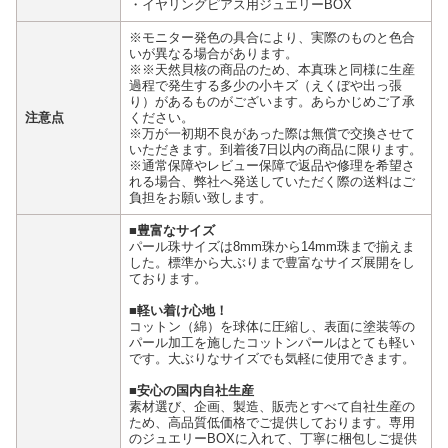
・イヤリングピアス用ジュエリーBOX
※モニター発色の具合により、実際のものと色合
いが異なる場合があります。
※※天然貝核の商品のため、本真珠と同様に生産
過程で発生する多少の小キズ（えくぼや出っ張
り）があるものがございます。あらかじめご了承
注意点
ください。
※万が一初期不良があった際は無償で交換させて
いただきます。到着後7日以内の商品に限ります。
※通常保障やレビュー保障で返品や修理を希望さ
れる場合、弊社へ発送していただく際の送料はご
負担をお願い致します。
■豊富なサイズ
パール珠サイズは8mm珠から14mm珠まで揃えま
した。標準から大ぶりまで豊富なサイズ展開をし
ております。
■軽い着け心地！
コットン（綿）を球体に圧縮し、表面に塗装等の
パール加工を施したコットンパールはとても軽い
です。大ぶりなサイズでも気軽に使用できます。
■安心の国内自社生産
素材選び、企画、製造、販売とすべて自社生産の
ため、高品質低価格でご提供しております。専用
のジュエリーBOXに入れて、丁寧に梱包しご提供