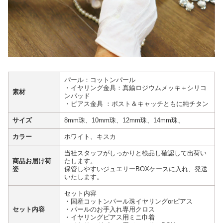
パール：コットンパール
・イヤリング金具：真鍮ロジウムメッキ＋シリコ
素材
ンパッド
・ピアス金具 ：ポスト＆キャッチともに純チタン
サイズ
8mm珠、10mm珠、12mm珠、14mm珠、
カラー
ホワイト、キスカ
当社スタッフがしっかりと検品し確認して出荷い
商品お届け荷
たします。
姿
保管しやすいジュエリーBOXケースに入れ、発送
いたします。
セット内容
・国産コットンパール珠イヤリングorピアス
セット内容
・パールのお手入れ専用クロス
・イヤリングピアス用ミニ巾着