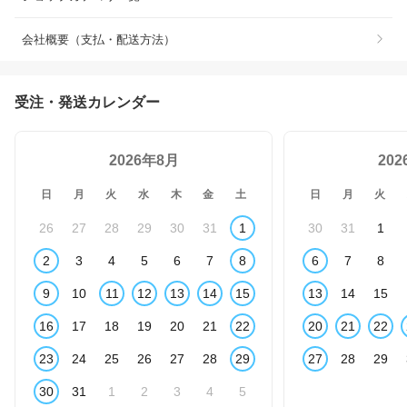
会社概要（支払・配送方法）
受注・発送カレンダー
2026年8月
20
日
月
火
水
木
金
土
日
月
火
26
27
28
29
30
31
1
30
31
1
2
3
4
5
6
7
8
6
7
8
9
10
11
12
13
14
15
13
14
15
16
17
18
19
20
21
22
20
21
22
23
24
25
26
27
28
29
27
28
29
30
31
1
2
3
4
5