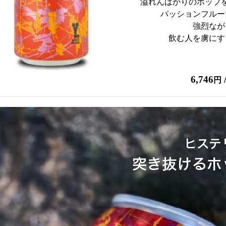
溢れんばかりのホップ
パッションフルー
強烈なが
飲む人を虜にす
6,746
/
円