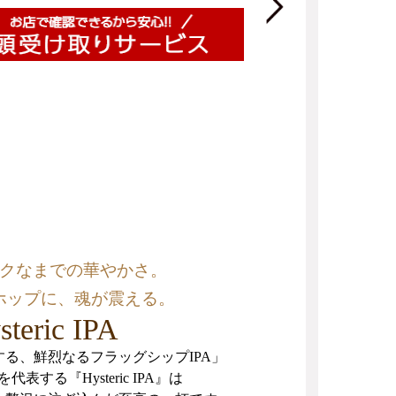
クなまでの華やかさ。
ホップに、魂が震える。
steric IPA
する、鮮烈なるフラッグシップIPA」
表する『Hysteric IPA』は