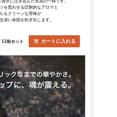
を贅沢に注ぎ込んだ至高の一杯です。
ツを思わせる圧倒的なアロマと
らもクリーンな苦味が
る深い余韻を紡ぎ出します。
 12
カートに入れる
缶セット