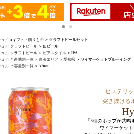
●ギフト・贈りもの
クラフトビールセット
クラフトビール
缶ビール
クラフトビール
ビアスタイル
IPA
＊産地別一覧
東海エリア
愛知県
ワイマーケットブルーイング
＊容量別一覧
370ml
ヒステリッ
突き抜ける
Hy
「5種のホップが共鳴
ワイマーケットを代