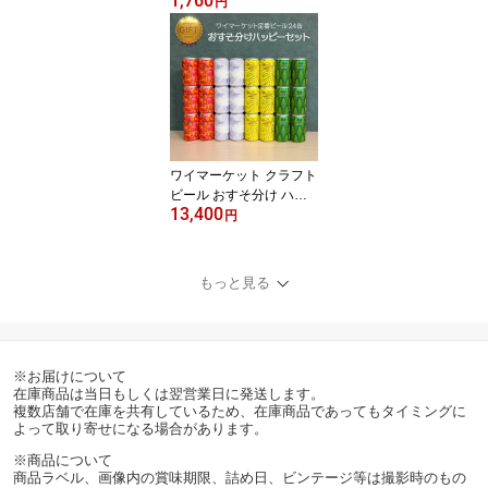
1,760
んじょうかすとり (佐賀
円
県／天山酒造)
ワイマーケット クラフト
ビール おすそ分け ハッ
13,400
ピーセット 24缶入り
円
(愛知県／Y.MARKET BR
EWING) ギフト プレゼン
ト のし無料
もっと見る
※お届けについて
在庫商品は当日もしくは翌営業日に発送します。
複数店舗で在庫を共有しているため、在庫商品であってもタイミングに
よって取り寄せになる場合があります。
※商品について
商品ラベル、画像内の賞味期限、詰め日、ビンテージ等は撮影時のもの