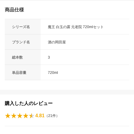
商品仕様
シリーズ名
魔王 白玉の露 元老院 720mlセット
ブランド名
酒の岡田屋
総本数
3
単品容量
720ml
購入した人のレビュー
4.81
（
21
件）