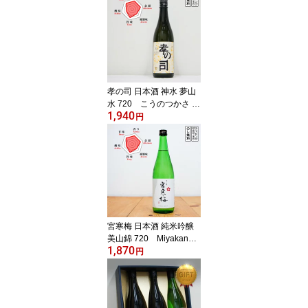
孝の司 日本酒 神水 夢山
水 720 こうのつかさ か
1,940
んずい ゆめさんすい 超
円
軟水仕込 (愛知県／柴田
酒造場) ギフト プレゼ
ント のし無料
宮寒梅 日本酒 純米吟醸
美山錦 720 Miyakanbai
1,870
みやかんばい みやまにし
円
き (宮城県／寒梅酒造)