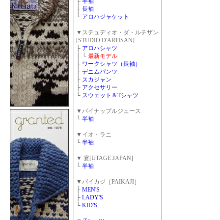
├
半袖
├
長袖
└
アロハジャケット
▼ステュディオ・ダ・ルチザン
[STUDIO D'ARTISAN]
├
アロハシャツ
│ └
最新モデル
├
ワークシャツ（長袖）
├
デニムパンツ
├
スカジャン
├
アクセサリー
└
スウェット＆Tシャツ
▼パイナップルジュース
└
半袖
▼イオ・ラニ
└
半袖
▼ 宴[UTAGE JAPAN]
└
半袖
▼パイカジ［PAIKAJI］
├
MEN'S
├
LADY'S
└
KID'S