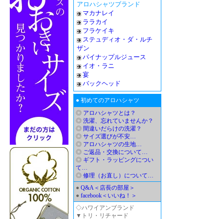
アロハシャツブランド
マカナレイ
ララカイ
フラケイキ
ステュディオ・ダ・ルチ
ザン
パイナップルジュース
イオ・ラニ
宴
バックヘッド
● 初めてのアロハシャツ
◎
アロハシャツとは？
◎
洗濯、忘れていませんか？
◎
間違いだらけの洗濯？
◎
サイズ選びが不安…
◎
アロハシャツの生地…
◎
ご返品・交換について…
◎
ギフト・ラッピングについ
て…
◎
修理（お直し）について…
●
Q&A＜店長の部屋＞
●
facebook＜いいね！＞
◇ハワイアンブランド
▼トリ・リチャード