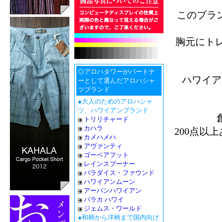
このブラ
胸元にトレ
◎アロハタワーがパートナ
ハワイア
ーとして選んだアロハシャ
ツブランド
●大人のためのアロハシャ
ツ、ハワイアンブランド
トリリチャード
カハラ
200点以
カメハメハ
アヴァンティ
ゴーベアフット
レインスプーナー
パラダイス・ファウンド
ハワイアンムーン
アーバンハワイアン
パラカ ハワイ
ジェムス・ワールド
●和柄から洋柄まで国内向け