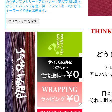
カウチンファミリー＋アロハシャツ楽天市場店舗内
からアロハシャツを色、柄、ブランド名…気になる
キーワードで検索出来ます♪
THIN
どう
ア
アロハシ
日本
それに呼