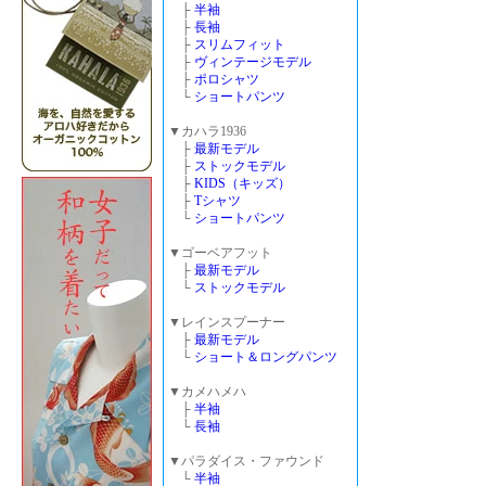
├
半袖
├
長袖
├
スリムフィット
├
ヴィンテージモデル
├
ポロシャツ
└
ショートパンツ
▼カハラ1936
├
最新モデル
├
ストックモデル
├
KIDS（キッズ）
├
Tシャツ
└
ショートパンツ
▼ゴーベアフット
├
最新モデル
└
ストックモデル
▼レインスプーナー
├
最新モデル
└
ショート＆ロングパンツ
▼カメハメハ
├
半袖
└
長袖
▼パラダイス・ファウンド
└
半袖