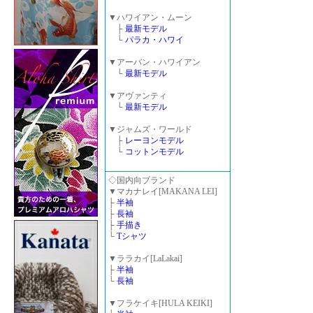
▼ハワイアン・ムーン
├
最新モデル
└
パラカ・ハワイ
▼アーバン・ハワイアン
└
最新モデル
▼アヴァンティ
└
最新モデル
▼ジャムズ・ワールド
├
レーヨンモデル
└
コットンモデル
◇国内向ブランド
▼マカナレイ[MAKANA LEI]
├
半袖
├
長袖
├
手描き
└
Tシャツ
▼ララカイ[LaLakai]
├
半袖
└
長袖
▼フラケイキ[HULA KEIKI]