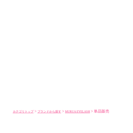
>
>
> 単品販売
カテゴリトップ
ブランドから探す
MURUA EYELASH