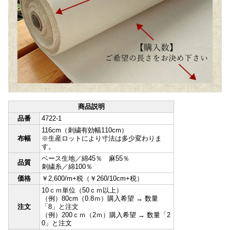
商品説明
品番
4722-1
116cm（刺繍有効幅110cm）
布幅
※生産ロットにより寸法は多少変わりま
す。
ベース生地／綿45％ 麻55％
品質
刺繍糸／綿100％
価格
￥2,600/m+税（￥260/10cm+税）
10ｃｍ単位（50ｃｍ以上）
（例）80cm（0.8ｍ）購入希望 → 数量
注文
「8」と注文
（例）200ｃｍ（2ｍ）購入希望 → 数量「2
0」と注文