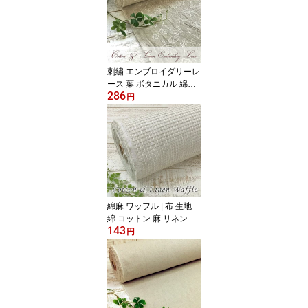
刺繍 エンブロイダリーレ
ース 葉 ボタニカル 綿麻
286
コットン リネン ハーフ
円
リネン エンブレース 国
産 日本産 手もみ 手じわ
天日干し | 布 生地 刺繍
刺しゅう レース 110cm
幅 切り売り 10cm単位
綿麻 ワッフル | 布 生地
綿 コットン 麻 リネン ハ
143
ーフリネン ワッフル 無
円
地 生成 ナチュラル 国産
110cm幅 切り売り 10cm
単位