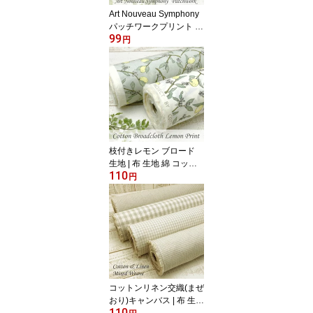
Art Nouveau Symphony
パッチワークプリント シ
99
ーチング | 布 生地 綿 コ
円
ットン パッチワーク フ
ラワー 鳥 いちご リス ウ
サギ W・モリス風 ダマ
スク柄 国産 110cm幅 切
り売り 10cm単位 全2色
枝付きレモン ブロード
生地 | 布 生地 綿 コット
110
ン 春夏 レモン フルーツ
円
果実柄 110cm幅 切り売
り 10cm単位 全2色
コットンリネン交織(まぜ
おり)キャンバス | 布 生地
110
綿 麻 コットン リネン ギ