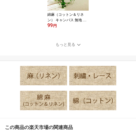
綿麻（コットン＆リネ
ン） キャンバス 無地 ハ
99
ーフリネン | 布 生地 綿
円
麻 コットン リネン 110c
m幅 切り売り 10cm単位
もっと見る
この商品の楽天市場の関連商品