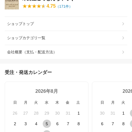
4.75
（
171
件）
ショップトップ
ショップカテゴリ一覧
会社概要（支払・配送方法）
受注・発送カレンダー
2026年8月
20
日
月
火
水
木
金
土
日
月
火
26
27
28
29
30
31
1
30
31
1
2
3
4
5
6
7
8
6
7
8