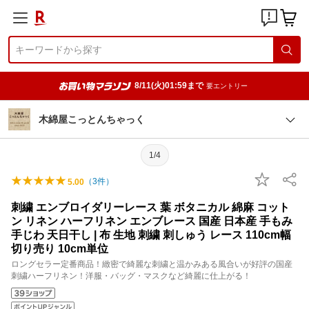
8/11(火)01:59まで
要エントリー
木綿屋こっとんちゃっく
1/4
（
3
件）
5.00
刺繍 エンブロイダリーレース 葉 ボタニカル 綿麻 コット
ン リネン ハーフリネン エンブレース 国産 日本産 手もみ
手じわ 天日干し | 布 生地 刺繍 刺しゅう レース 110cm幅
切り売り 10cm単位
ロングセラー定番商品！緻密で綺麗な刺繍と温かみある風合いが好評の国産
刺繍ハーフリネン！洋服・バッグ・マスクなど綺麗に仕上がる！