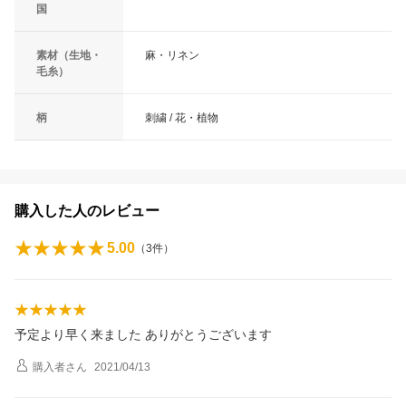
国
素材（生地・
麻・リネン
毛糸）
柄
刺繍 / 花・植物
購入した人のレビュー
5.00
（
3
件）
予定より早く来ました ありがとうございます
購入者
さん
2021/04/13