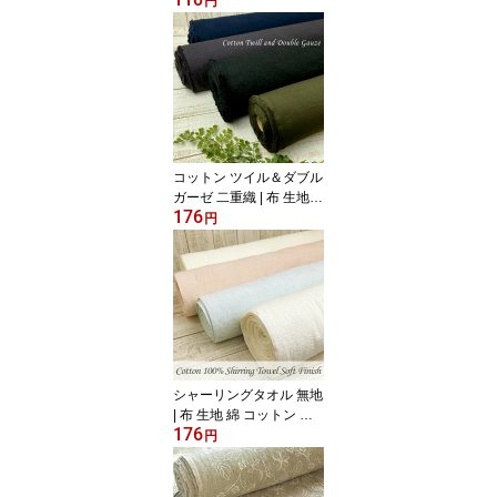
円
ンガムチェック ブロック
チェック ストライプ ナ
チュラル Natural taste 国
産 110cm幅 切り売り 10
cm単位
コットン ツイル＆ダブル
ガーゼ 二重織 | 布 生地
176
綿 コットン ツイル ダブ
円
ルガーゼ 二重織 無地 秋
冬 国産 ふんわり 110cm
幅 切り売り 10cm単位
シャーリングタオル 無地
| 布 生地 綿 コットン タ
176
オル 片面パイル 無地 ベ
円
ビー 国産 ふんわり やわ
らか 90cm幅 切り売り 1
0cm単位