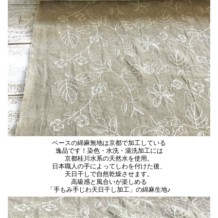
ベースの綿麻無地は京都で加工している
逸品です！染色・水洗・湯洗加工には
京都桂川水系の天然水を使用。
日本職人の手によってしわを付けた後、
天日干しで自然乾燥させます。
高級感と風合いが楽しめる
「手もみ手じわ天日干し加工」の綿麻生地♪