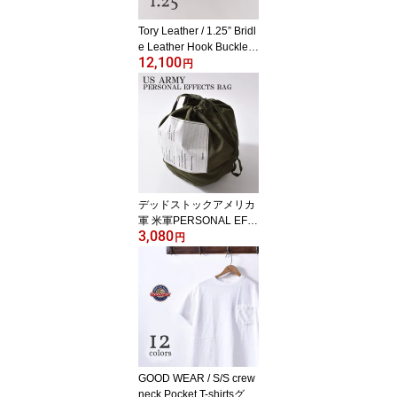
Tory Leather / 1.25” Bridl
e Leather Hook Buckle B
12,100
eltトリーレザー / 1.25イ
円
ンチ ブライドルレザー
フックバックルベルト全
4色
デッドストックアメリカ
軍 米軍PERSONAL EFF
3,080
ECTS BAG パーソナルエ
円
フェクツバッグコットン
100％サテンミリタリー
巾着 バック[ネコポス対
応]
GOOD WEAR / S/S crew
neck Pocket T-shirtsグッ