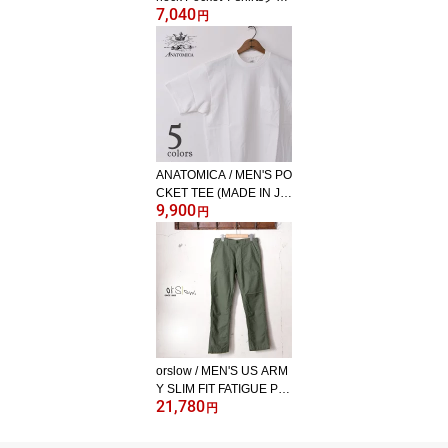
7,040
ドウェア / 半袖 クルーネ
円
ックポケットTシャツ / 日
本正規代理店 ソーズカン
パニー 全12色[ネコポス
対応]《S-20》
ANATOMICA / MEN'S PO
CKET TEE (MADE IN JA
9,900
PAN) アナトミカ / メンズ
円
ポケットTシャツ (日本
製) 全7色[ネコポス対応]
orslow / MEN'S US ARM
Y SLIM FIT FATIGUE PA
21,780
NTS (01-5032) / GREEN
円
(16)オアスロウ / メンズ
USアーミー スリムフィ