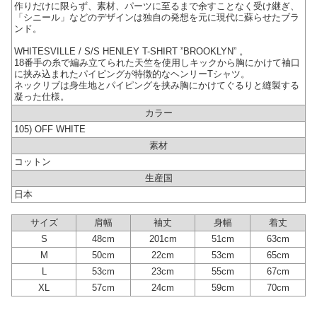
作りだけに限らず、素材、パーツに至るまで余すことなく受け継ぎ、
「シニール」などのデザインは独自の発想を元に現代に蘇らせたブラ
ンド。
WHITESVILLE / S/S HENLEY T-SHIRT ”BROOKLYN” 。
18番手の糸で編み立てられた天竺を使用しキックから胸にかけて袖口
に挟み込まれたパイピングが特徴的なヘンリーTシャツ。
ネックリブは身生地とパイピングを挟み胸にかけてぐるりと縫製する
凝った仕様。
カラー
105) OFF WHITE
素材
コットン
生産国
日本
サイズ
肩幅
袖丈
身幅
着丈
S
48cm
201cm
51cm
63cm
M
50cm
22cm
53cm
65cm
L
53cm
23cm
55cm
67cm
XL
57cm
24cm
59cm
70cm