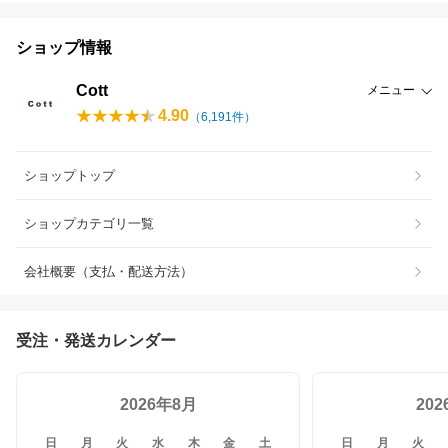
ショップ情報
Cott
メニュー
4.90
（
6,191
件）
ショップトップ
ショップカテゴリ一覧
会社概要（支払・配送方法）
受注・発送カレンダー
2026年8月
20
日
月
火
水
木
金
土
日
月
火