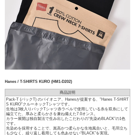
Hanes / T-SHIRTS KURO (HM1-D202)
商品説明
Pack-T (パックT) のパイオニア、Hanesが提案する、"Hanes T-SHIRT
S KURO"クルーネックTシャツです。
生地は3枚入りパックTシャツ赤ラベルで使用している糸を双糸にして
編立てた、厚みと柔らかさを兼ね備えた7.0オンス。
カラー展開は独自製法で生み出したこだわりの“先染めBLACK”の1色
です。
先染めを採用することで、嵩高かつ柔らかな生地風合いと、毛羽立ち
も少なく、繰り返し着用しても色あせない“BLACK”を実現。