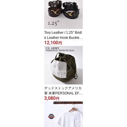
Tory Leather / 1.25” Bridl
e Leather Hook Buckle B
12,100
eltトリーレザー / 1.25イ
円
ンチ ブライドルレザー
フックバックルベルト全
4色
デッドストックアメリカ
軍 米軍PERSONAL EFF
3,080
ECTS BAG パーソナルエ
円
フェクツバッグコットン
100％サテンミリタリー
巾着 バック[ネコポス対
応]