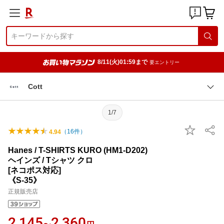
8/11(火)01:59まで
要エントリー
Cott
1/7
（
16
件）
4.94
Hanes / T-SHIRTS KURO (HM1-D202)
ヘインズ / Tシャツ クロ
[ネコポス対応]
《S-35》
正規販売店
2,145
2,360