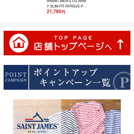
orslow / MEN'S US ARM
Y SLIM FIT FATIGUE PA
21,780
NTS (01-5032) / GREEN
円
(16)オアスロウ / メンズ
USアーミー スリムフィ
ットファティーグパンツ
4ポケ 軍パン / グリーン