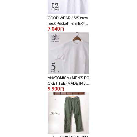
GOOD WEAR / S/S crew
neck Pocket T-shirtsグッ
7,040
ドウェア / 半袖 クルーネ
円
ックポケットTシャツ / 日
本正規代理店 ソーズカン
パニー 全12色[ネコポス
対応]《S-20》
ANATOMICA / MEN'S PO
CKET TEE (MADE IN JA
9,900
PAN) アナトミカ / メンズ
円
ポケットTシャツ (日本
製) 全7色[ネコポス対応]