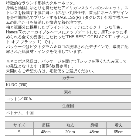
特徴的なラウンド形状のクルーネック。
身幅と袖幅にゆとりを持たせたアメリカンスタイルのシルエット。ス
トレスを軽減する脇に縫い目のない丸胴仕様。首元にネームデザイン
を身生地同色でプリントするTAGLESS(R)（タグレス）仕様で襟ネー
ムの肌当たりを解消した快適な着心地です。
袖と裾部分に採用したブラインドステッチによるクリーンな印象。
Hanes(R)のアーカイブをベースにアップデートした、黒Tシャツに求
められる全ての要素にこだわった“THE BEST OF BLACK-T”（ザ ベス
ト オブ ブラック-T）です。
パッケージはピクトグラム＆ロゴの洗練されたデザインで、環境に配
慮された紙資材・インクを使用しています。
※ネコポス発送は、パッケージを開けてTシャツを薄くたたみ直して
の発送となります（画像6枚目参照）。
未開封をご希望の方は、宅配便をご選択ください。
カラー
KURO (090)
素材
コットン100％
生産国
ベトナム、中国
サイズ
肩幅
袖丈
身幅
着丈
S
48cm
20cm
48cm
65cm