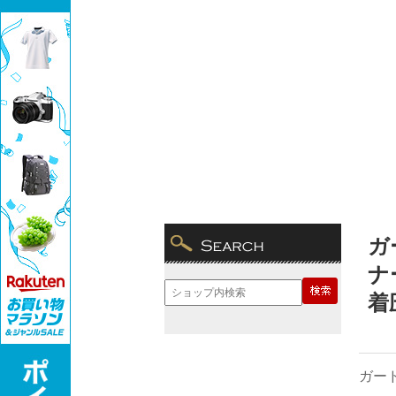
ガ
ナ
着
ガード