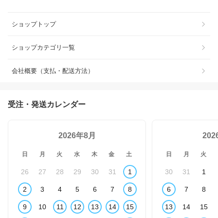
ショップトップ
ショップカテゴリ一覧
会社概要（支払・配送方法）
受注・発送カレンダー
2026年8月
20
日
月
火
水
木
金
土
日
月
火
26
27
28
29
30
31
1
30
31
1
2
3
4
5
6
7
8
6
7
8
9
10
11
12
13
14
15
13
14
15