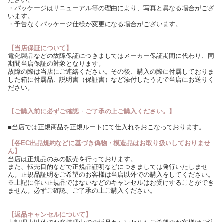
ださい。
・パッケージはリニューアル等の理由により、写真と異なる場合がござ
います。
・予告なくパッケージ仕様が変更になる場合がございます。
【当店保証について】
電化製品などの故障保証につきましてはメーカー保証期間に代わり、同
期間当店保証の対象となります。
故障の際は当店にご連絡ください。その後、購入の際に付属しておりま
した箱に付属品、説明書（保証書）など添付したうえで当店にお送りく
ださい。
【ご購入前に必ずご確認・ご了承の上ご購入ください。】
■当店では正規商品を正規ルートにて仕入れをおこなっております。
【各EC出品規約などに基づき偽物・模造品はお取り扱いしておりませ
ん】
当店は正規品のみの販売を行っております。
また、転売目的などで正規品証明などにつきましては発行いたしませ
ん。正規品証明をご希望のお客様は当店以外での購入をしてください。
※上記に伴い正規品ではないなどのキャンセルはお受けすることができ
ません。必ずご確認、ご了承の上ご購入ください。
【返品キャンセルについて】