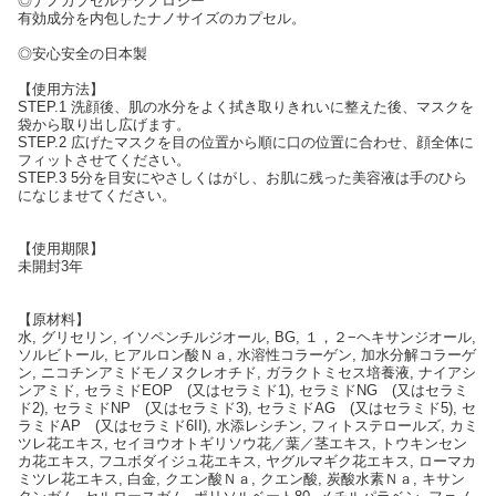
◎ナノカプセルテクノロジー
有効成分を内包したナノサイズのカプセル。
◎安心安全の日本製
【使用方法】
STEP.1 洗顔後、肌の水分をよく拭き取りきれいに整えた後、マスクを
袋から取り出し広げます。
STEP.2 広げたマスクを目の位置から順に口の位置に合わせ、顔全体に
フィットさせてください。
STEP.3 5分を目安にやさしくはがし、お肌に残った美容液は手のひら
になじませてください。
【使用期限】
未開封3年
【原材料】
水, グリセリン, イソペンチルジオール, BG, １，２−ヘキサンジオール,
ソルビトール, ヒアルロン酸Ｎａ, 水溶性コラーゲン, 加水分解コラーゲ
ン, ニコチンアミドモノヌクレオチド, ガラクトミセス培養液, ナイアシ
ンアミド, セラミドEOP (又はセラミド1), セラミドNG (又はセラミ
ド2), セラミドNP (又はセラミド3), セラミドAG (又はセラミド5), セ
ラミドAP (又はセラミド6II), 水添レシチン, フィトステロールズ, カミ
ツレ花エキス, セイヨウオトギリソウ花／葉／茎エキス, トウキンセン
カ花エキス, フユボダイジュ花エキス, ヤグルマギク花エキス, ローマカ
ミツレ花エキス, 白金, クエン酸Ｎａ, クエン酸, 炭酸水素Ｎａ, キサン