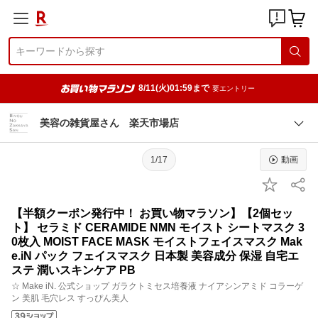
8/11(火)01:59まで
要エントリー
美容の雑貨屋さん 楽天市場店
1/17
動画
【半額クーポン発行中！ お買い物マラソン】【2個セッ
ト】 セラミド CERAMIDE NMN モイスト シートマスク 3
0枚入 MOIST FACE MASK モイストフェイスマスク Mak
e.iN パック フェイスマスク 日本製 美容成分 保湿 自宅エ
ステ 潤いスキンケア PB
☆ Make iN. 公式ショップ ガラクトミセス培養液 ナイアシンアミド コラーゲ
ン 美肌 毛穴レス すっぴん美人