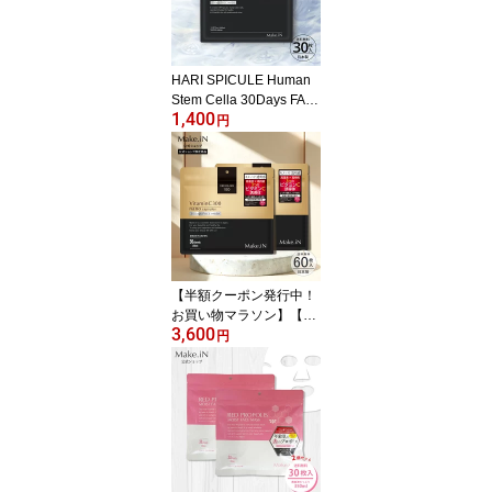
ンケア 自宅エステ Mak
e.iN 日本製 クリーム メ
ール便 PB【SS6/3】
HARI SPICULE Human
Stem Cella 30Days FAC
1,400
E MASK ハリ スピキュー
円
ル ヒト幹細胞 ナノカプ
セル セラミド シートマ
スク パック フェイスマ
スク 30枚入 Make.iN PB
【半額クーポン発行中！
お買い物マラソン】【2
3,600
個セット】VitaminC300
円
MOIST FACE MASK ビタ
ミンC300 モイスト フェ
イス マスク 30枚入×2個
60枚 Make.iN パック シ
ートマスク 日本製 美容
成分 高浸透 高持続 キメ
ハリ ツヤ VC300 フェイ