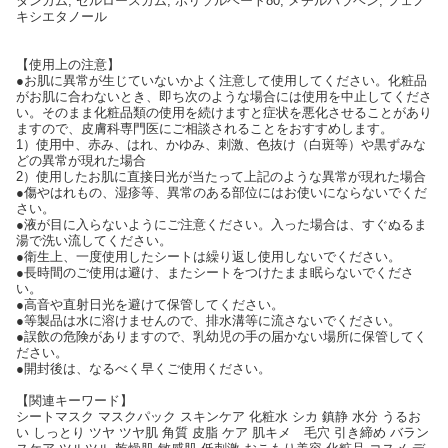
タンガム, セルロースガム, ポリソルベート80, メチルパラベン, フェノ
キシエタノール
【使用上の注意】
●お肌に異常が生じていないかよく注意して使用してください。化粧品
がお肌に合わないとき、即ち次のような場合には使用を中止してくださ
い。そのまま化粧品類の使用を続けますと症状を悪化させることがあり
ますので、皮膚科専門医にご相談されることをおすすめします。
1）使用中、赤み、はれ、かゆみ、刺激、色抜け（白斑等）や黒ずみな
どの異常が現れた場合
2）使用したお肌に直接日光が当たって上記のような異常が現れた場合
●傷やはれもの、湿疹等、異常のある部位にはお使いにならないでくだ
さい。
●液が目に入らないようにご注意ください。入った場合は、すぐぬるま
湯で洗い流してください。
●衛生上、一度使用したシートは繰り返し使用しないでください。
●長時間のご使用は避け、またシートをつけたまま眠らないでくださ
い。
●高音や直射日光を避けて保管してください。
●等製品は水に溶けませんので、排水溝等に流さないでください。
●誤飲の危険がありますので、乳幼児の手の届かない場所に保管してく
ださい。
●開封後は、なるべく早くご使用ください。
【関連キーワード】
シートマスク マスクパック スキンケア 化粧水 シカ 鎮静 水分 うるお
い しっとり ツヤ ツヤ肌 角質 皮脂 ケア 肌キメ 毛穴 引き締め バラン