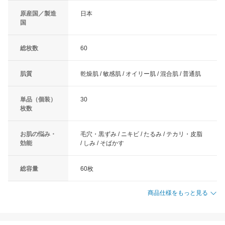
原産国／製造
日本
国
総枚数
60
肌質
乾燥肌 / 敏感肌 / オイリー肌 / 混合肌 / 普通肌
単品（個装）
30
枚数
お肌の悩み・
毛穴・黒ずみ / ニキビ / たるみ / テカリ・皮脂
効能
/ しみ / そばかす
総容量
60枚
商品仕様をもっと見る