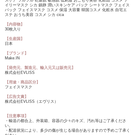
スケア ツルツル 乾燥肌 敏感肌 低刺激 おこもり美容 化粧品 コスメ デ
イリーマスク シカ 鎮静 潤いスキンケア パック シートマスク フェイス
パック フェイスマスク コスメ 保湿 大容量 韓国コスメ 化粧水 自宅エ
ステ おうち美容 コスメ シカ cica
【内容物】
30枚入り
【生産国】
日本
【ブランド】
Make.IN
【発売元、製造元、輸入元又は販売元】
株式会社EVLISS
【用途・商品区分】
フェイスマスク
【広告文責】
株式会社EVLISS（エヴリス）
【注意事項】
・輸送の都合上、外装箱、容器の少々のキズ、汚れ等はご了承くださ
い。
・配送状況により、多少の傷が生じる場合がありますので予めご了承く