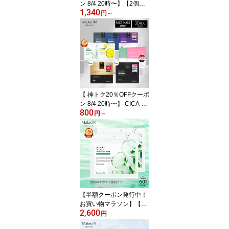
ン 8/4 20時〜】【2個セ
1,340
ット セレクト 半額以
円
～
下】CICA CBD VC NMN
白玉 エクソソーム HARI
シートマスク MOIST FA
CE MASK モイスト 30枚
入り Make.iN パック フ
ェイスマスク 日本製 美
容成分 保湿 自宅エステ
潤いスキンケア【PB】
【 神トク20％OFFクーポ
ン 8/4 20時〜】 CICA C
800
BD HARI VC NMN プロ
円
～
ポリス 白玉 エクソソー
ム シートマスク MOIST F
ACE MASK モイストフ
ェイスマスク 30枚入り
Make.iN パック フェイス
マスク 日本製 美容成分
保湿 自宅エステ 潤いス
キンケア 福袋 PB
【半額クーポン発行中！
お買い物マラソン】【2
2,600
個セット】CICA シカ シ
円
ートマスク MOIST FACE