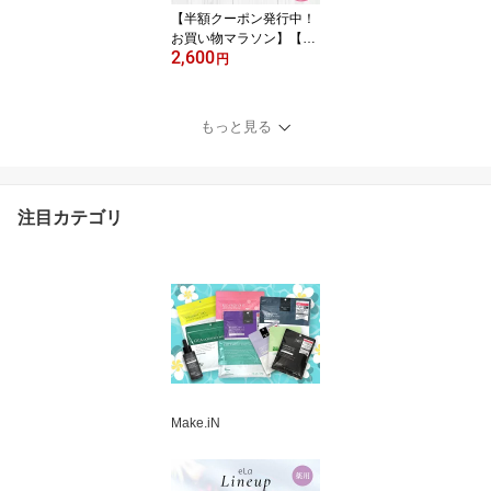
スマスク PB
【半額クーポン発行中！
お買い物マラソン】【2
2,600
個セット】 レッドプロポ
円
リス シートマスク RED
PROPOLIS MOIST FACE
MASK 30枚×2個 Make.i
もっと見る
N リニューアル パック
美容成分 日本製 保湿 ア
ンチエイジング スキンケ
ア シートマスク 福袋 PB
注目カテゴリ
Make.iN