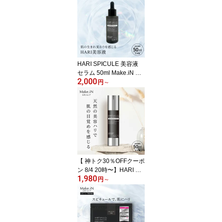
MASK モイストフェイス
マスク 30枚入り Make.i
N パック フェイスマスク
日本製 美容成分 保湿 自
宅エステ 潤いスキンケア
福袋 PB
HARI SPICULE 美容液
セラム 50ml Make.iN ハ
2,000
リ スピキュール コラー
円
～
ゲン配合 ヒアルロン酸
フェイスケア スキンケア
自宅エステ 潤い 保湿 美
容 日本製 メール便 PB
【 神トク30％OFFクーポ
ン 8/4 20時〜】HARI SPI
1,980
CULE+ Human Stem Cel
円
～
ls BALANCING ハリ スピ
キュール クリーム 50g
コラーゲン配合 ヒアルロ
ン酸 フェイスケア スキ