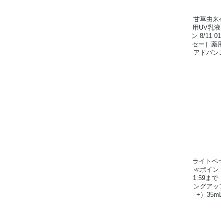
甘草由来
用UV乳
ン 8/11 
セー］薬
アドバンス
ライトベ
≪ポイント
1:59ま
ングアップ
+）35