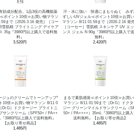
有効成分配合。1品3役の高機能薬
汗・水に強い 快適にまもりぬく みず
液≪ポイント10倍≫お買い物マラソ
ずしいUVジェル≪ポイント10倍≫お買
01:59まで［2026.3.16 発売］［コー
マラソン 8/11 01:59まで［2026.2.16 発
用雪肌精 ブライトニング デイケア
［コーセー］雪肌精 スキンケア UV エ
 35g『3980円以上購入で送料無
ンス ジェル N 90g『3980円以上購入で
料』
無料』
3,520円
2,420円
ージュのクリームでトーンアップ*
まるで素肌感覚≪ポイント10倍≫お買い
10倍≫お買い物マラソン 8/11 0
マラソン 8/11 01:59まで［Dr.G］ドク
で［Dr.G］ドクタージー ブライトニ
ジー グリーンマイルドサンクリーム（S
サンクリーム（SPF50+ / PA++
50+ / PA++++）35mL『3980円以上購
mL『3980円以上購入で送料無料』
送料無料』【お取り寄せ商品】
【お取り寄せ商品】
1,485円
1,485円