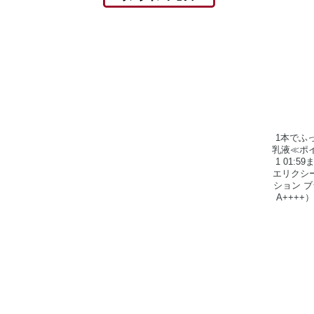
1本でふ
乳液≪ポイ
1 01:5
エリクシ
ション ブ
A++++