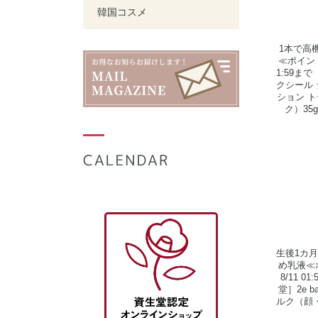
韓国コスメ
1本で高
≪ポイント
1:59まで
クシール
ション ト
ク）35
生後1カ
め乳液≪
8/11 
堂］2e 
ルク（顔・