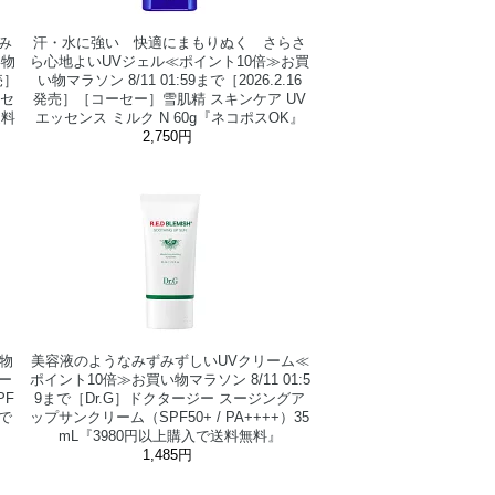
み
汗・水に強い 快適にまもりぬく さらさ
い物
ら心地よいUVジェル≪ポイント10倍≫お買
売］
い物マラソン 8/11 01:59まで［2026.2.16
ッセ
発売］［コーセー］雪肌精 スキンケア UV
送料
エッセンス ミルク N 60g『ネコポスOK』
2,750円
物
美容液のようなみずみずしいUVクリーム≪
ター
ポイント10倍≫お買い物マラソン 8/11 01:5
PF
9まで［Dr.G］ドクタージー スージングア
入で
ップサンクリーム（SPF50+ / PA++++）35
mL『3980円以上購入で送料無料』
1,485円