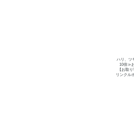
ハリ、ツ
10倍≫お
【お取り
リンクルホ