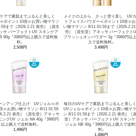
Vケアで素肌までぷるんと美しく
メイクの上から、さっと塗り直し UV
ル≪ポイント10倍≫お買い物マラソ
トフェイスパウダー≪ポイント10倍≫お
01:59まで［2026.2.21 発売］［資生
い物マラソン 8/11 01:59まで［2026.2.21
ッサ パーフェクトUV スキンケア
売］［資生堂］アネッサ パーフェクトU
B 90g『3980円以上購入で送料無
ブラッシュオンパウダー 3g『3980円以
料』
入で送料無料』
2,508円
3,498円
ーンアップ仕上げ UVジェル≪ポ
毎日のUVケアで素肌までぷるんと美
倍≫お買い物マラソン 8/11 01:59
UVジェル≪ポイント10倍≫お買い物マ
26.2.21 発売］［資生堂］アネッサ
ン 8/11 01:59まで［2026.2.21 発売］［
ングUV ジェル NA 40g『3980円
堂］アネッサ パーフェクトUV スキンケ
以上購入で送料無料』
ジェル NB 40g『3980円以上購入で送料
1,496円
料』
1,496円