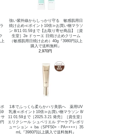
合
強い紫外線からしっかり守る 敏感肌用日
ラ
焼け止め≪ポイント10倍≫お買い物マラソ
】
ン 8/11 01:59まで【お取り寄せ商品】［資
ク
生堂］2e ドゥーエ 日焼け止めクリーム
以上
（敏感肌用日焼け止め）40g『3980円以上
購入で送料無料』
2,970円
≪ポ
1本でふっくら柔らかハリ美肌へ 薬用UV
59
乳液≪ポイント10倍≫お買い物マラソン 8/
ッサ
11 01:59まで［2025.3.21 発売］［資生堂］
0円
エリクシール シュペリエル デーケアレボリ
ューション ＋ ba（SPF50+・PA++++）35
mL『3980円以上購入で送料無料』