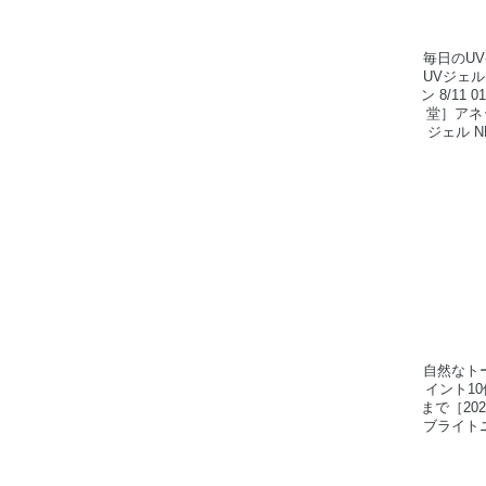
毎日のU
UVジェ
ン 8/11 
堂］アネ
ジェル N
自然なト
イント10
まで［20
ブライトニ