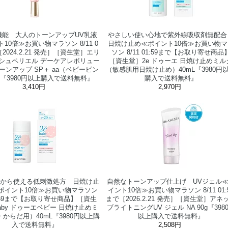
機能 大人のトーンアップUV乳液
やさしい使い心地で紫外線吸収剤無配
10倍≫お買い物マラソン 8/11 0
日焼け止め≪ポイント10倍≫お買い物マ
［2024.2.21 発売］［資生堂］エリ
ソン 8/11 01:59まで【お取り寄せ商品
 シュペリエル デーケアレボリュー
［資生堂］2e ドゥーエ 日焼け止めミル
ーンアップ SP＋ aa（ベビーピン
（敏感肌用日焼け止め）40mL『3980円
g『3980円以上購入で送料無料』
購入で送料無料』
3,410円
2,970円
月から使える低刺激処方 日焼け止
自然なトーンアップ仕上げ UVジェル
ポイント10倍≫お買い物マラソン
イント10倍≫お買い物マラソン 8/11 01:
01:59まで【お取り寄せ商品】［資生
まで［2026.2.21 発売］［資生堂］アネ
baby ドゥーエベビー 日焼け止めミ
ブライトニングUV ジェル NA 90g『398
からだ用）40mL『3980円以上購
以上購入で送料無料』
入で送料無料』
2,508円