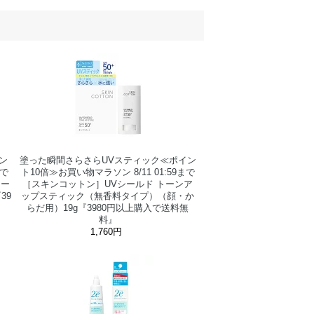
ン
塗った瞬間さらさらUVスティック≪ポイン
まで
ト10倍≫お買い物マラソン 8/11 01:59まで
リー
［スキンコットン］UVシールド トーンア
39
ップスティック（無香料タイプ）（顔・か
らだ用）19g『3980円以上購入で送料無
料』
1,760円