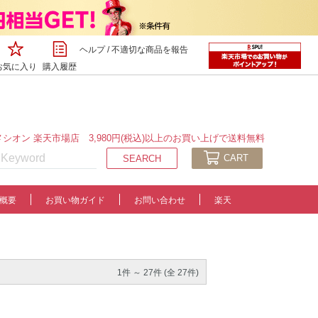
ヘルプ
/
不適切な商品を報告
お気に入り
購入履歴
シオン 楽天市場店 3,980円(税込)以上のお買い上げで送料無料
CART
概要
お買い物ガイド
お問い合わせ
楽天
1件 ～ 27件 (全 27件)