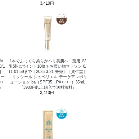
3,410円
V
1本でふっくら柔らかハリ美肌へ 薬用UV
/1
乳液≪ポイント10倍≫お買い物マラソン 8/
堂］
11 01:59まで［2025.3.21 発売］［資生堂］
ュー
エリクシール シュペリエル デーケアレボリ
++
ューション ba（SPF35・PA++++）35mL
』
『3980円以上購入で送料無料』
3,410円