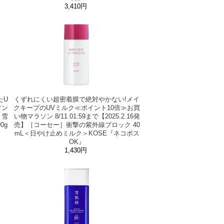
3,410円
たU
くずれにくい超密着膜で絶対やかない!メイ
ソン
クキープのUVミルク≪ポイント10倍≫お買
］雪
い物マラソン 8/11 01:59まで【2025.2.16発
0g
売】［コーセー］衝撃の紫外線ブロック 40
mL＜日やけ止めミルク＞KOSE『ネコポス
OK』
1,430円