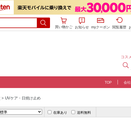
買い物かご
お知らせ
myクーポン
閲覧履歴
コスメ
TOP
会社
> UVケア・日焼け止め
プ
在庫あり
送料無料