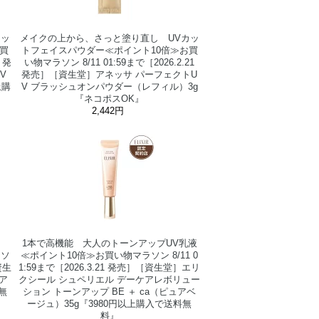
カッ
メイクの上から、さっと塗り直し UVカッ
買
トフェイスパウダー≪ポイント10倍≫お買
 発
い物マラソン 8/11 01:59まで［2026.2.21
V
発売］［資生堂］アネッサ パーフェクトU
上購
V ブラッシュオンパウダー（レフィル）3g
『ネコポスOK』
2,442円
しく
1本で高機能 大人のトーンアップUV乳液
ラソ
≪ポイント10倍≫お買い物マラソン 8/11 0
資生
1:59まで［2026.3.21 発売］［資生堂］エリ
ア
クシール シュペリエル デーケアレボリュー
無
ション トーンアップ BE ＋ ca（ピュアベ
ージュ）35g『3980円以上購入で送料無
料』