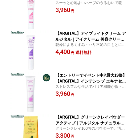
スーッと心地よいハーブのうるおいで乾燥
リーム | クレイ フェムケア デリケート
によるトラブルを未然に防いで守る。敏感
3,960
クリーム リフレッシュ ニアウリ 保湿
円
な肌のための保湿クリーム。
敏感肌 乾燥
【ARGITAL】アイブライトクリーム ア
ルジタル | アイクリーム 美容クリーム
乾燥によるくすみ・ハリ不足の目もとに優
目元ケア 目元クリーム まぶた くすみ
しくなじむクリーム。
4,400
保湿 うるおい 潤い 乾燥 乾燥肌 敏感肌
送料無料
円
スキンケア 顔 目元 口元 女性 メンズ 父
の日
【エントリーでイベント中P最大19倍】
【ARGITAL】インテンシブ エキナセア
ストレスフルな生活でバリア機能が低下し
クリーム | アルジタル ナチュラルコス
がちな肌に。
3,960
メ スキンケア クリーム 保湿クリーム
円
フェイスクリーム 保湿 スキンケア 化粧
品 肌荒れ しっとり うるおい 潤い 乾燥
乾燥肌 敏感肌
【ARGITAL】グリーンクレイパウダー
アクティブ | アルジタル ナチュラルコ
グリーンクレイ100％のパウダーで、汚れ
スメ スキンケア フェイスパック クレイ
のないまっさらな素肌へ。
3,300
クレイパック 入浴料 入浴剤 毛穴 角質
円