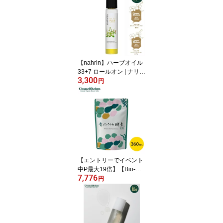
【nahrin】ハーブオイル
33+7 ロールオン | ナリン
3,300
ロールオンアロマ 天然
円
アロマ エッセンシャルオ
イル 精油 肌に塗れる 香
り 香水 パフューム ボト
ル ハーブ ラベンダー オ
イル リフレッシュ コン
パクト こめかみ 手首 首
うなじ 爪 ネイルケア 保
湿 ギフト プレゼント
【エントリーでイベント
中P最大19倍】【Bio-Nor
7,776
malizer】青パパイヤ酵素
円
EX 大容量 | 酵素 健康
美容 インナーケア サプ
リ サプリメント 青パパ
イヤ酵素 有機青パパイヤ
発酵 自然乾燥 高濃度酵