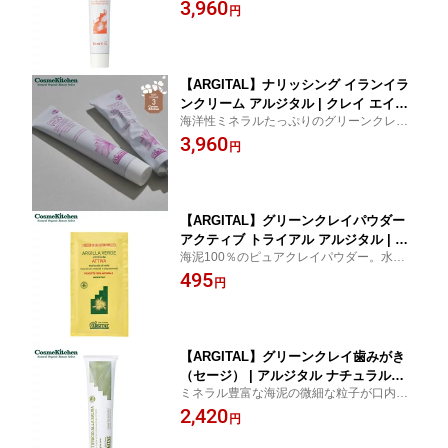
素肌を守るクリーム。
3,960
ム 保湿 うるおい 潤い 乾燥 乾燥肌 敏感
円
肌 顔 目元 口元 べたつかない 女性 メン
ズ
【ARGITAL】ナリッシング イランイラ
ンクリーム アルジタル | クレイ エイジ
海洋性ミネラルたっぷりのグリーンクレイ
ング クリーム 女性のバランス フェムテ
※1に植物の恵みをブレンドしたクリームで
3,960
ック フェミニン ハリ しわ エイジング
円
うるおいとハリをプラス。
肌 乾燥肌 クリーム 母の日
【ARGITAL】グリーンクレイパウダー
アクティブ トライアル アルジタル | ト
海泥100％のピュアクレイパウダー。水に
ライアルサイズ フェイスパック クレイ
溶かしてスクラブ・パック・入浴料に。
495
クレイパック 入浴料 入浴剤 毛穴 角質
円
ニキビ スキンケア 海泥100％ クレイパ
ウダー 顔 全身 透明感
【ARGITAL】グリーンクレイ歯みがき
（セージ） | アルジタル ナチュラルコ
ミネラル豊富な海泥の微細な粒子が口内の
スメ オーラルケア 歯磨き粉 100％天然
汚れを吸着する、100％天然成分の歯磨き
2,420
成分 無添加 口臭 口臭ケア 歯みがき粉
円
粉。
はみがきこ ハミガキ粉 ブレスケア タバ