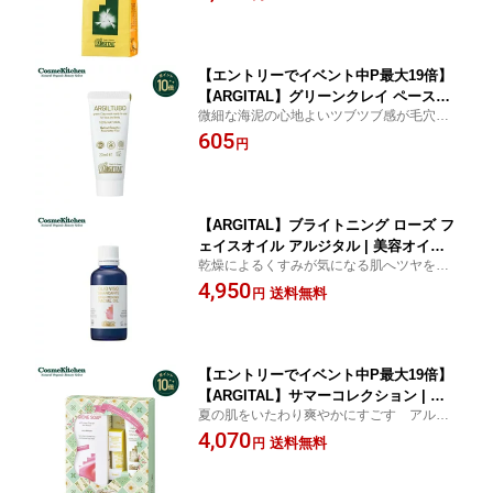
ケア ニキビ スキンケア 海泥100％ クレ
イパウダー 顔 全身
【エントリーでイベント中P最大19倍】
【ARGITAL】グリーンクレイ ペースト
微細な海泥の心地よいツブツブ感が毛穴や
ミニN | アルジタル ナチュラルコスメ
キメに溜まった汚れや古い角質を吸着して
605
スキンケア 洗顔 海泥 ゴマージュ トー
円
ツルツルに。
ンアップ 皮脂 角質 毛穴 くすみ ニキビ
ケア うるおい 保湿 スキンケア マッサ
ージ 燥肌 敏感肌 敏感肌
【ARGITAL】ブライトニング ローズ フ
ェイスオイル アルジタル | 美容オイル
乾燥によるくすみが気になる肌へツヤを与
フェイスオイル マッサージ オイル 無添
え、ふっくら柔らかく。
4,950
加 フェイス 顔 潤い しっとり ハリ つや
送料無料
円
保湿 毛穴 シワ 乾燥 乾燥肌 敏感肌 コス
メ 化粧品
【エントリーでイベント中P最大19倍】
【ARGITAL】サマーコレクション | ク
夏の肌をいたわり爽やかにすごす アルジ
レイ デリケート カモミール サマーキッ
タルの贈りもの
4,070
ト specialkit 乾燥 保湿 紫外線 美容
送料無料
円