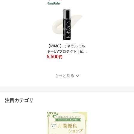
プー オールインワンシャ
ンプー 泡パック 3in1 リ
ンス不要 トリートメント
不要 日本製 冷感 お風呂
上がり ドライヤー 汗 ス
カルプケア ベタつき 時
短 メンズ レディース 夏
【MiMC】ミネラルミル
キーUVプロテクト | 紫外
5,500
線 UVケア 日焼け止め S
円
PF50＋ 乾燥 保湿 花粉
透明感 限定 石鹸オフ 化
粧下地 ベースメイク
もっと見る
注目カテゴリ