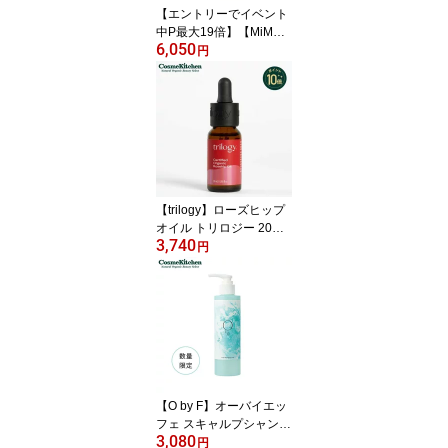
【エントリーでイベント
中P最大19倍】【MiM
6,050
C】ミネラルリキッドリ
円
ーファンデーション リフ
ィルスポンジ付・SPF22
PA++＜全5色＞ | ファン
デーション リキッドファ
ンデ ミネラル 石鹸オフ
乾燥 カバー 透明感 ツヤ
ツボクサ CICA シカ ハリ
エムアイエムシー
【trilogy】ローズヒップ
オイル トリロジー 20mL
3,740
オーガニック ローズヒッ
円
プ オイル スキンケア 美
容オイル ブースター 顔
フェイス 目元 潤い ハリ
つや 保湿 毛穴 シワ 乾燥
肌 敏感肌 ボディ ヘアケ
ア コスメ マッサージ 妊
娠線 化粧品 ギフト プチ
ギフト
【O by F】オーバイエッ
フェ スキャルプシャンプ
3,080
ー クール | クールシャン
円