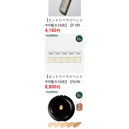
素 小粒 タブレット 飲み
やすい 大容量サイズ バ
イオ・ノーマライザー 父
【エントリーでイベント
の日
中P最大19倍】【F ORG
4,180
ANICS】ディープモイス
円
チャー ローション150m
L | エッフェオーガニック
保湿化粧水 保湿 ナチュ
ラルコスメ 化粧水 しっ
とり オーガニック化粧水
エイジング スキンケア
化粧品 乾燥肌 敏感肌 う
るおい にきび 女性 メン
【エントリーでイベント
ズ
中P最大19倍】【SUWA
8,800
H】Northern Placen Ess
円
ence / Level 1 - Pure（N
orthern プラセンエッセ
ンス） | スキンケア 保湿
美容液 乾燥 保湿 乾燥肌
ゆらぎ かさつき 敏感肌
エイジング