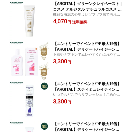
【ARGITAL】グリーンクレイペースト |
コスメ アルジタル ナチュラルコスメ ス
微細な海泥の心地よいツブツブ感で汚れや
キンケア クレイマスク パック 毛穴 有
古い角質を吸着してツルツルに。
4,070
機ハーブエキス 小鼻 黒ずみ くすみ 顔
送料無料
円
角栓 角質 角質ケア
【エントリーでイベント中P最大19倍】
【ARGITAL】デリケートハイジーンソ
下着やナプキンでムレやすくかぶれやすい
ープ | アルジタル ボディソープ デリケ
刺激に弱いデリケートエリア用のソープ。
3,300
ートゾーン フェムテック 石鹸 敏感肌
円
におい 黒ずみ デリケートゾーンケア 専
用 ソープ 気になるニオイ 臭い ワキ 生
理 不快感 ムレ かぶれ 低刺激
【エントリーでイベント中P最大19倍】
【ARGITAL】スティミュレイティング
いつでもどこでもリフレッシュ！こめかみ
ロールオン(ミント) | アリジタル ボディ
や首、肩など手軽にコロコロ。もやもやス
3,300
オイル ロールオン ペパーミント ミント
円
ッキリ爽快ミント。
フレグランス アロマ すっきり 爽快 リ
フレッシュ 集中力 刺激 ギフト プレゼ
ント
【エントリーでイベント中P最大19倍】
【ARGITAL】デリケートハイジーンク