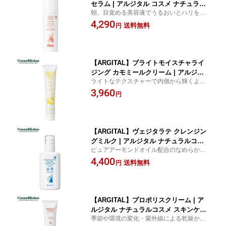
セラム | アルジタル コスメ ナチュラル
朝、目覚める美容液でうるおいとハリを与
コスメ 美容液 保湿 美容 うるおい ハリ
えてゆるがない肌づくり。
4,290
エイジング 予防美容 乾燥 乾燥肌 敏感
送料無料
円
肌 スキンケア 化粧品 女性 メンズ
【ARGITAL】ブライトモイスチャライ
ジング カモミールクリーム | アルジタ
ライトなテクスチャーで内側から輝くよう
ル ナチュラルコスメ スキンケア クリー
ななめらかで明るい素肌へ。
3,960
ム フェイスクリーム 保湿クリーム 保湿
円
うるおい 潤い 乾燥 乾燥肌 敏感肌 オー
ガニック 顔 目元 口元
【ARGITAL】ヴェジタラテ クレンジン
グミルク | アルジタル ナチュラルコス
ピュアアーモンドオイル配合のなめらかな
メ スキンケア クレンジング 洗顔 W洗顔
ミルクが肌をほぐし汚れをオフ。
4,400
不要 洗顔不要 メイク落とし 毛穴 アイ
送料無料
円
メイク ミルククレンジング 化粧品 乾燥
乾燥肌 敏感肌
【ARGITAL】プロポリスクリーム | ア
ルジタル ナチュラルコスメ スキンケア
季節や環境の変化・紫外線による乾燥から
クリーム フェイスクリーム 保湿クリー