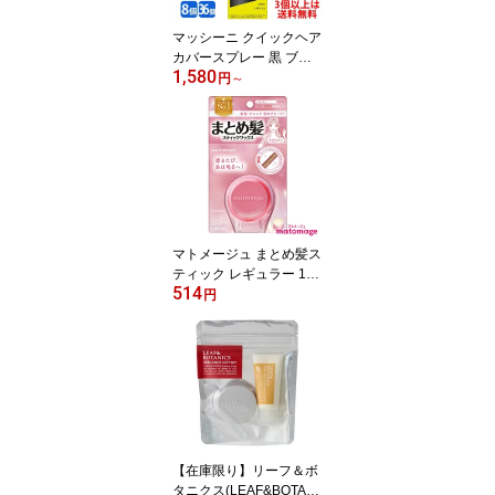
マッシーニ クイックヘア
カバースプレー 黒 ブラ
1,580
ック 140g (薄毛対策・微
円
～
粉末増毛スプレー) massi
ni ウテナ(utena)
マトメージュ まとめ髪ス
ティック レギュラー 13g
514
スティックワックス あほ
円
毛 おくれ毛 ボサ毛 mato
mage ウテナ(utena)
【在庫限り】リーフ＆ボ
タニクス(LEAF&BOTANI