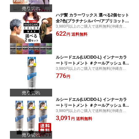
ハデ髪 カラーワックス 選べる2個セット
全7色(プラチナシルバー/アプリコットイ
3,980円以上のご購入で送料無料(沖縄含む)/
エロー/エアリーピンク/ウルトラマリン
土日祝日発送：
622
ブルー/テラコッタレッド/ラベンダーパ
送料無料
円
ープル/ミントグリーン) 各10g ヘアワッ
クス・毛髪着色料 ポイントカラー 1回使
い切り ビナ薬粧【メール便送料込】
ルシードエル(LUCIDO-L) インナーカラ
ートリートメント ＃クールアッシュ 80
3,980円以上のご購入で送料無料(沖縄含む)/
g マンダム(mandom)
土日祝日発送：
776
円
ルシードエル(LUCIDO-L) インナーカラ
ートリートメント ＃クールアッシュ 80
3,980円以上のご購入で送料無料(沖縄含む)/
g×3個セット くすみカラー マンダム(ma
土日祝日発送：
3,091
ndom)【送料込(北海道除く)】
送料無料
円