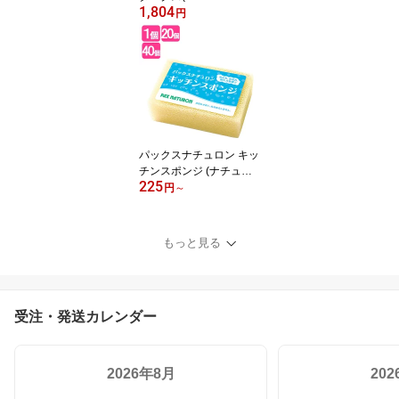
1,804
CS) ベルガモット ギフト
円
セット リップバーム ハ
ンドクリーム ミニサイズ
プレゼント プチギフト
松山油脂 matsuyama
パックスナチュロン キッ
チンスポンジ (ナチュラ
225
ル) 1個 PAX NATURON
円
～
太陽油脂
もっと見る
受注・発送カレンダー
2026年8月
20