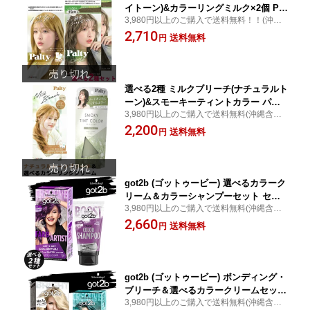
イトーン)&カラーリングミルク×2個 Pal
3,980円以上のご購入で送料無料！！(沖縄
ty ダリヤ(DARIYA)【送料込(北海道除
は9,800円以上)：
2,710
く)】
送料無料
円
選べる2種 ミルクブリーチ(ナチュラルト
ーン)&スモーキーティントカラー パル
3,980円以上のご購入で送料無料(沖縄含む)/
ティ(Palty) ダリヤ(DARIYA)【送料込】
土日祝日発送：
2,200
送料無料
円
got2b (ゴットゥービー) 選べるカラーク
リーム＆カラーシャンプーセット セル
3,980円以上のご購入で送料無料(沖縄含む)/
フカラー 色落ち対策 派手髪 おしゃれ染
土日祝日発送：
2,660
め ヘンケル Schwarzkopf【送料込(北海
送料無料
円
道除く)】
got2b (ゴットゥービー) ボンディング・
ブリーチ＆選べるカラークリームセット
3,980円以上のご購入で送料無料(沖縄含む)/
派手髪 おしゃれ染め ヘアカラー セルフ