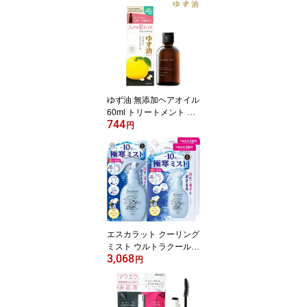
ゆず油 無添加ヘアオイル
60ml トリートメント ス
744
タイリング オイルパック
円
マッサージ Yuzu Hair Oil
ウテナ(utena)
エスカラット クーリング
ミスト ウルトラクール
3,068
アイスレモネードティー
円
の香り 本体 150ml＆詰替
用 280ml×2個セット 超
極寒ミスト 頭皮・髪・か