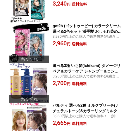
土日祝日発送：
3,240
カラー ヘンケル Schwarzkopf【送料込
送料無料
円
(北海道除く)】
got2b (ゴットゥービー) カラークリーム
選べる2色セット 派手髪 おしゃれ染め
3,980円以上のご購入で送料無料(沖縄含む)/
ダブルカラー セルフカラー シュワルツ
土日祝日発送：
2,960
コフ ヘンケル Schwarzkopf【送料込(北
送料無料
円
海道除く)】
選べる3種 いち髪(Ichikami) ダメージリ
ペア＆カラーケア シャンプー＆コンデ
3,980円以上のご購入で送料無料(沖縄含む)/
ィショナー＆パルティ(Palty) カラーリ
土日祝日発送：
2,700
ングミルク ダリヤ(DARIYA) クラシエ(K
送料無料
円
racie)【送料込(北海道除く)】
パルティ 選べる2種 ミルクブリーチ(ナ
チュラルトーン)&カラーリングミルク×2
3,980円以上のご購入で送料無料！！(沖縄
個 Palty ダリヤ(DARIYA)【送料込(北海
は9,800円以上)：
2,665
道除く)】
送料無料
円