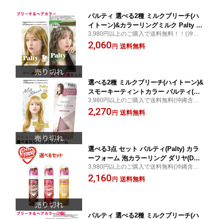
パルティ 選べる2種 ミルクブリーチ(ハ
イトーン)&カラーリングミルク Palty ダ
3,980円以上のご購入で送料無料！！(沖縄
リヤ(DARIYA)【送料込(北海道除く)】
は9,800円以上)：
2,060
送料無料
円
選べる2種 ミルクブリーチ(ハイトーン)&
スモーキーティントカラー パルティ(Pal
3,980円以上のご購入で送料無料(沖縄含む)/
ty) ダリヤ(DARIYA)【送料込】
土日祝日発送：
2,270
送料無料
円
選べる3点 セット パルティ(Palty) カラ
ーフォーム 泡カラーリング ダリヤ(DAR
3,980円以上のご購入で送料無料(沖縄含む)/
IYA)【送料込】
土日祝日発送：
2,160
送料無料
円
パルティ 選べる2種 ミルクブリーチ(ハ