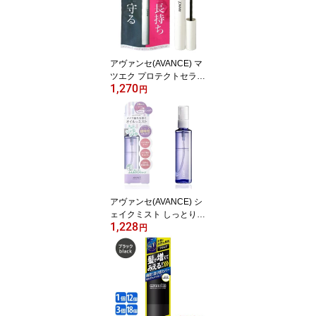
らだ用 ノンパウダー コ
ーセーコスメポート(KO
SE COSMEPORT) 送料
込(北海道除く)
アヴァンセ(AVANCE) マ
ツエク プロテクトセラム
1,270
まつ毛マツエク用美容液
円
アヴァンセ(AVANCE) シ
ェイクミスト しっとり 1
1,228
00ml メイク崩れ防止 メ
円
イク仕上げ スキンケア化
粧水