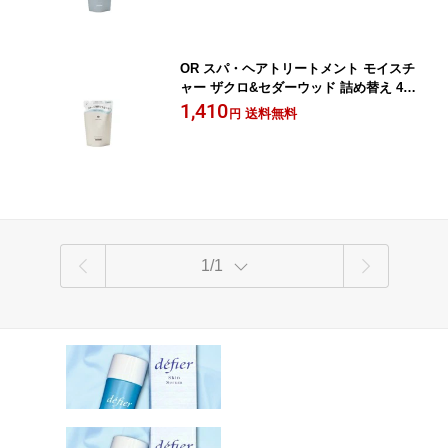
OR スパ・ヘアトリートメント モイスチ
ャー ザクロ&セダーウッド 詰め替え 40
0mL メール便送料無料
1,410
送料無料
円
1/1