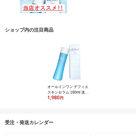
ショップ内の注目商品
オールインワン デフィエ
スキンセラム 180ml 送料
1,980
無料
円
受注・発送カレンダー