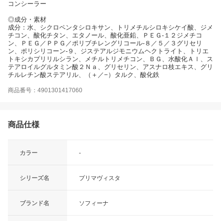
コンシーラー
◎成分・素材
成分：水、シクロペンタシロキサン、トリメチルシロキシケイ酸、ジメ
チコン、酸化チタン、エタノール、酸化亜鉛、ＰＥＧ-１２ジメチコ
ン、ＰＥＧ／ＰＰＧ／ポリブチレングリコール-８／５／３グリセリ
ン、ポリシリコーン-９、ジステアルジモニウムヘクトライト、トリエ
トキシカプリリルシラン、メチルトリメチコン、ＢＧ、水酸化Ａｌ、ス
テアロイルグルタミン酸２Ｎａ、グリセリン、アスナロ枝エキス、グリ
チルレチン酸ステアリル、（＋／−）タルク、酸化鉄
商品番号：4901301417060
商品仕様
カラー
-
シリーズ名
プリマヴィスタ
ブランド名
ソフィーナ