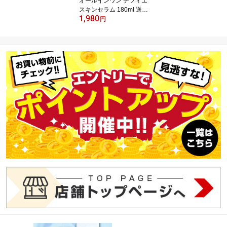
オールインワン デフィエ
スキンセラム 180ml 送料
1,980
無料
円