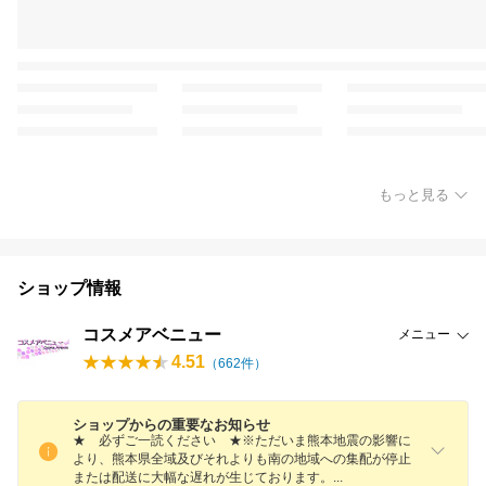
もっと見る
ショップ情報
コスメアベニュー
メニュー
4.51
（
662
件）
ショップからの重要なお知らせ
★ 必ずご一読ください ★※ただいま熊本地震の影響に
より、熊本県全域及びそれよりも南の地域への集配が停止
または配送に大幅な遅れが生じております
。