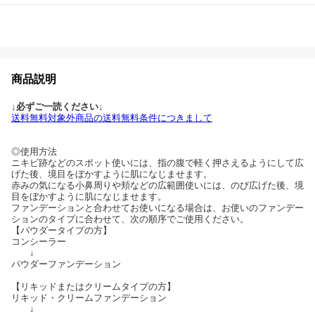
商品説明
↓必ずご一読ください↓
送料無料対象外商品の送料無料条件につきまして
◎使用方法
ニキビ跡などのスポット使いには、指の腹で軽く押さえるようにして広
げた後、境目をぼかすように肌になじませます。
赤みの気になる小鼻周りや頬などの広範囲使いには、のび広げた後、境
目をぼかすように肌になじませます。
ファンデーションと合わせてお使いになる場合は、お使いのファンデー
ションのタイプに合わせて、次の順序でご使用ください。
【パウダータイプの方】
コンシーラー
↓
パウダーファンデーション
【リキッドまたはクリームタイプの方】
リキッド・クリームファンデーション
↓